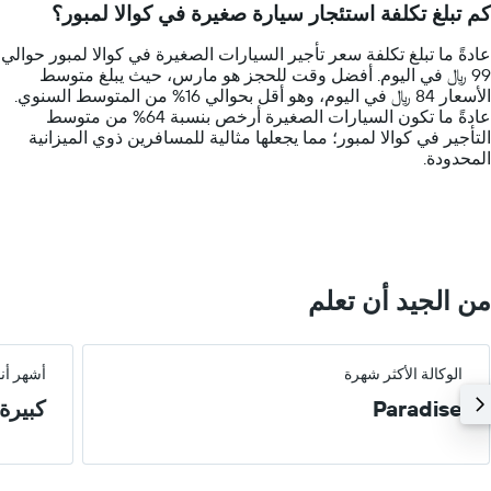
كم تبلغ تكلفة استئجار سيارة صغيرة في كوالا لمبور؟
categories.
The
عادةً ما تبلغ تكلفة سعر تأجير السيارات الصغيرة في كوالا لمبور حوالي
chart
99 ﷼ في اليوم. أفضل وقت للحجز هو مارس، حيث يبلغ متوسط
has
الأسعار 84 ﷼ في اليوم، وهو أقل بحوالي 16% من المتوسط السنوي.
1
عادةً ما تكون السيارات الصغيرة أرخص بنسبة 64% من متوسط
Y
التأجير في كوالا لمبور؛ مما يجعلها مثالية للمسافرين ذوي الميزانية
axis
المحدودة.
displaying
values.
Range:
0
to
400.
من الجيد أن تعلم
الوكالة الأكثر شهرة
أشهر أن
Paradise
كبيرة