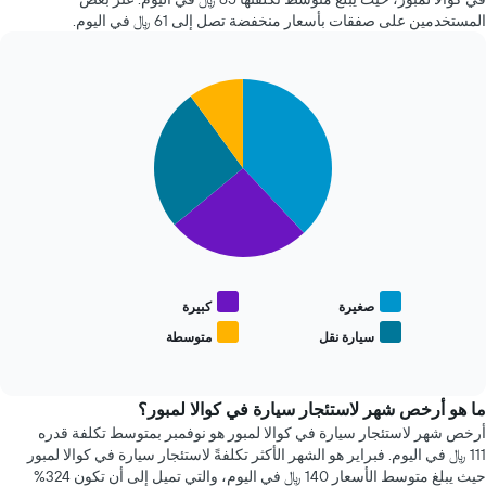
الذي
ساعة.
المستخدمين على صفقات بأسعار منخفضة تصل إلى 61 ﷼ في اليوم.
يعرض
يتضمن
متوسط
المخطط
سعر
1
السيارة
Pie
Chart
محور
الإيجار
graphic.
chart
Y
with
الذي
4
يعرض
slices.
أرخص
4
يعرض
شركات
المخطط
تأجير
التالي
سيارات
متوسط
الأكثر
سعر
شعبية
أنواع
صغيرة
كبيرة
يتضمن
السيارات
سيارة نقل
متوسطة
المخطط
End
الأكثر
of
1
شعبية
interactive
محور
chart
Y
ما هو أرخص شهر لاستئجار سيارة في كوالا لمبور؟
الذي
أرخص شهر لاستئجار سيارة في كوالا لمبور هو نوفمبر بمتوسط تكلفة قدره
يعرض
111 ﷼ في اليوم. فبراير هو الشهر الأكثر تكلفةً لاستئجار سيارة في كوالا لمبور
أرخص
حيث يبلغ متوسط الأسعار 140 ﷼ في اليوم، والتي تميل إلى أن تكون 324%