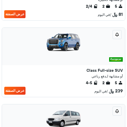
2/4
2
5
81 ﷼
عرض الصفقة
/في اليوم
Class Full-size SUV
أو مشابهة لـدفع رباعي
4-5
2
5
239 ﷼
عرض الصفقة
/في اليوم