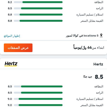
النظافة
8.2
الراحة
8.5
استلام / تسليم السيارة
8.8
القيمة مقابل السعر
8.8
5 locations في كوالا لمبور
إظهار المواقع
66 ﷼/يومياً
ابتداء من
عرض الصفقات
Hertz
8.5
جيد جدًا
النظافة
8.5
الراحة
8.5
استلام / تسليم السيارة
9.0
القيمة مقابل السعر
9.0