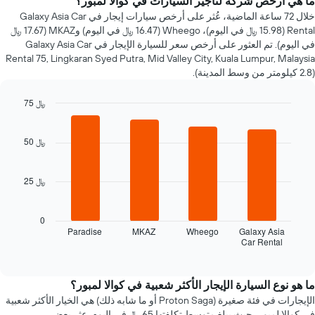
ما هي أرخص شركة لتأجير السيارات في كوالا لمبور؟
إيجار
خلال 72 ساعة الماضية، عُثر على أرخص سيارات إيجار في Galaxy Asia Car
عند
Rental (15.98 ﷼ في اليوم)، Wheego (16.47 ﷼ في اليوم) وMKAZ (17.67 ﷼
الاقتراب
في اليوم). تم العثور على أرخص سعر للسيارة الإيجار في Galaxy Asia Car
من
Rental 75, Lingkaran Syed Putra, Mid Valley City, Kuala Lumpur, Malaysia
تاريخ
(2.8 كيلومتر من وسط المدينة).
الحجز
يتضمن
75 ﷼
المخطط
1
Bar
Chart
graphic.
chart
محور
with
50 ﷼
X
4
الذي
bars.
يعرض
25 ﷼
عدد
يعرض
الأيام
المخطط
قبل
التالي
0
الحجز
أرخص
Paradise
MKAZ
Wheego
Galaxy Asia
يتضمن
Car Rental
شركات
End
المخطط
of
تأجير
interactive
التالي
السيارات
chart
1
خلال
ما هو نوع السيارة الإيجار الأكثر شعبية في كوالا لمبور؟
محور
آخر
الإيجارات في فئة صغيرة (Proton Saga أو ما شابه ذلك) هي الخيار الأكثر شعبية
X
72
في كوالا لمبور، حيث يبلغ متوسط تكلفتها 65 ﷼ في اليوم. عثر بعض