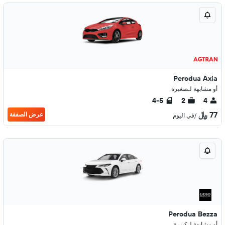
Perodua Axia
أو مشابهة لـصغيرة
4-5
2
4
77 ﷼
عرض الصفقة
/في اليوم
Perodua Bezza
أو مشابهة لـكبيرة