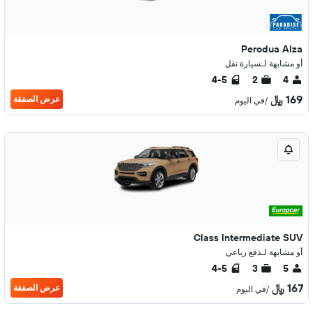
Perodua Alza
أو مشابهة لـسيارة نقل
4-5
2
4
169 ﷼
عرض الصفقة
/في اليوم
Class Intermediate SUV
أو مشابهة لـدفع رباعي
4-5
3
5
167 ﷼
عرض الصفقة
/في اليوم