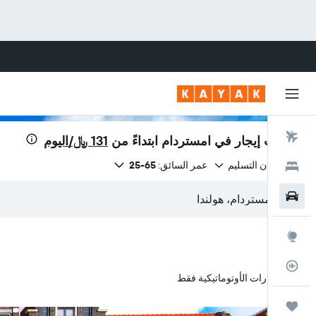
رحلات طيران
سيارات إيجار في امستردام ابتداءً من
131 ﷼/اليوم
نفس مكان التسليم
عمر السائق:
65-25
فنادق
سيارات
استكشاف
متعقب رحلة الطيران
السيارات الأوتوماتيكية فقط
رحلات