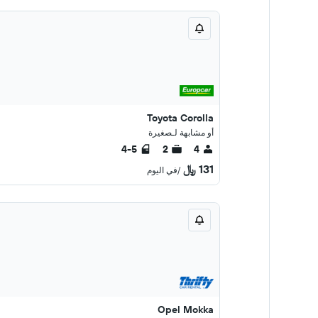
Toyota Corolla
أو مشابهة لـصغيرة
4-5
2
4
131 ﷼
/في اليوم
Opel Mokka