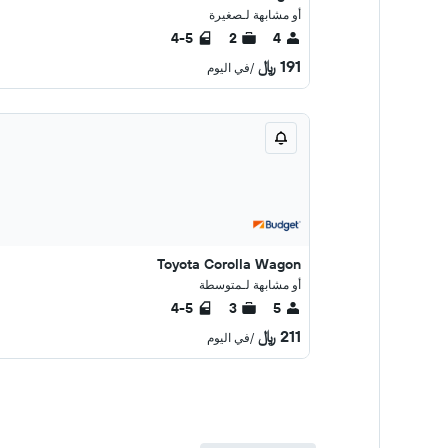
أو مشابهة لـصغيرة
4-5
2
4
191 ﷼
/في اليوم
Toyota Corolla Wagon
أو مشابهة لـمتوسطة
4-5
3
5
211 ﷼
/في اليوم