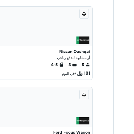
Nissan Qashqai
أو مشابهة لـدفع رباعي
4-5
3
5
181 ﷼
/في اليوم
Ford Focus Wagon