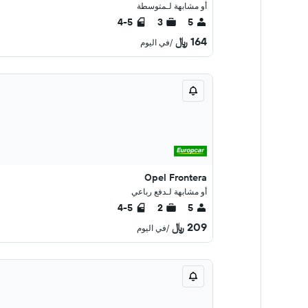
أو مشابهة لـمتوسطة
4-5
3
5
164 ﷼
/في اليوم
Opel Frontera
أو مشابهة لـدفع رباعي
4-5
2
5
209 ﷼
/في اليوم