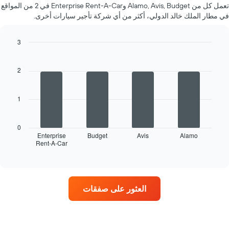
يتضمن
تعمل كل من Alamo, Avis, Budget وEnterprise Rent-A-Car في 2 من المواقع
المخطط
في مطار الملك خالد الدولي، أكثر من أي شركة تأجير سيارات أخرى.
1
محور
X
3
الذي
Bar
Chart
يعرض
graphic.
chart
أشهر
with
2
4
السنة
bars.
يتضمن
المخطط
1
يعرض
1
المخطط
محور
التالي
X
0
أربع
Enterprise
Budget
Avis
Alamo
الذي
Rent-A-Car
شركات
End
يعرض
of
تأجير
متوسط
interactive
سيارات
chart
سعر
في
السيارة
المواقع
الإيجار
العثور على صفقات
الأكثر
في
شعبية
اليوم
يتضمن
المخطط