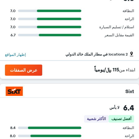
النظافة
7.0
الراحة
7.0
استلام / تسليم السيارة
7.0
القيمة مقابل السعر
6.7
2 locations في مطار الملك خالد الدولي
إظهار المواقع
115 ﷼/يومياً
ابتداء من
عرض الصفقات
Sixt
6.4
لا بأس
أفضل تصنيف
الأكثر شعبية
النظافة
8.4
الراحة
8.0