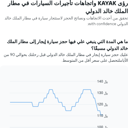
رؤى KAYAK واتجاهات تأجيرات السيارات في مطار
الملك خالد الدولي
تحقق من أحدث الاتجاهات ونصائح الحجز لاستئجار سيارة في مطار الملك خالد
الدولي with confidence.
ما هي المدة التي ينبغي علي فيها حجز سيارة إيجار إلى مطار الملك
خالد الدولي مسبقًا؟
عليك حجز سيارة إيجار في مطار الملك خالد الدولي قبل رحلتك بحوالي 90 من
الأياملتحصل على سعر أقل من المتوسط.
140 ﷼
Line
Chart
graphic.
chart
with
130 ﷼
91
data
120 ﷼
points.
يعرض
110 ﷼
المخطط
التالي
100 ﷼