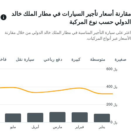
1
محور
Y
مقارنة أسعار تأجير السيارات في مطار الملك خالد
الذي
الدولي حسب نوع المركبة
يعرض
4
اعثر على سيارة التأجير المناسبة في مطار الملك خالد الدولي من خلال مقارنة
شركات
الأسعار عبر أنواع المركبات.
تأجير
سيارات
يتضمن
المخطط
صغيرة
متوسطة
كبيرة
دفع رباعي
سيارة نقل
فاخ
1
محور
600 ﷼
Y
Combination
Chart
الذي
graphic.
chart
with
يعرض
400 ﷼
2
أرخص
data
سعر
series.
لسيارة
200 ﷼
إيجار
The
في
chart
الشركات
has
0 ﷼
المحددة
1
يناير
فبراير
مارس
أبريل
مايو
End
of