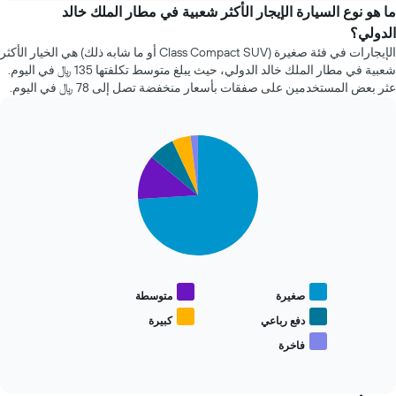
التالي
خلال
ما هو نوع السيارة الإيجار الأكثر شعبية في مطار الملك خالد
1
آخر
الدولي؟
محور
72
X
الإيجارات في فئة صغيرة (Class Compact SUV أو ما شابه ذلك) هي الخيار الأكثر
ساعة.
الذي
شعبية في مطار الملك خالد الدولي، حيث يبلغ متوسط تكلفتها 135 ﷼ في اليوم.
يتضمن
يعرض
عثر بعض المستخدمين على صفقات بأسعار منخفضة تصل إلى 78 ﷼ في اليوم.
المخطط
متوسط
1
سعر
محور
السيارة
Y
Pie
Chart
الإيجار
graphic.
chart
الذي
with
يعرض
5
أرخص
slices.
4
شركات
يعرض
تأجير
المخطط
سيارات
التالي
الأكثر
متوسط
شعبية
صغيرة
متوسطة
سعر
يتضمن
أنواع
دفع رباعي
كبيرة
المخطط
السيارات
فاخرة
1
End
الأكثر
محور
of
شعبية
interactive
Y
chart