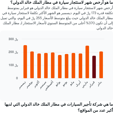
الذي
ما هو أرخص شهر لاستئجار سيارة في مطار الملك خالد الدولي؟
يعرض
أرخص شهر لاستئجار سيارة في مطار الملك خالد الدولي هو فبراير بمتوسط
أرخص
تكلفة قدره 173 ﷼ في اليوم. ديسمبر هو الشهر الأكثر تكلفةً لاستئجار سيارة في
سعر
مطار الملك خالد الدولي حيث يبلغ متوسط الأسعار 255 ﷼ في اليوم، والتي تميل
لسيارة
إلى أن تكون 370% أعلى من المتوسط السنوي لأسعار الاستئجار لـ مطار الملك
إيجار
خالد الدولي.
في
الشركات
المحددة
300 ﷼
Bar
Chart
graphic.
chart
200 ﷼
with
12
bars.
100 ﷼
يعرض
المخطط
0
التالي
فبراير
مايو
أغسطس
نوفمبر
يناير
أبريل
يوليو
أكتوبر
مارس
يونيو
سبتمبر
ديسمبر
متوسط
سعر
End
of
سيارة
interactive
إيجار
chart
كل
ما هي شركة تأجير السيارات في مطار الملك خالد الدولي التي لديها
شهر
أكبر عدد من المواقع؟