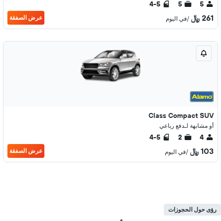
4-5
5
5
261 ﷼
عرض الصفقة
/في اليوم
Class Compact SUV
أو مشابهة لـدفع رباعي
4-5
2
4
103 ﷼
عرض الصفقة
/في اليوم
رؤى حول الحجوزات