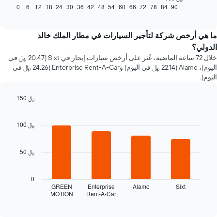
كيفية
0
6
12
18
24
30
36
42
48
54
60
66
72
78
84
90
End
of
تغير
interactive
سعر
chart
سيارة
ما هي أرخص شركة لتأجير السيارات في مطار الملك خالد
إيجار
الدولي؟
عند
خلال 72 ساعة الماضية، عُثر على أرخص سيارات إيجار في Sixt (20.47 ﷼ في
الاقتراب
اليوم)، Alamo (22.14 ﷼ في اليوم) وEnterprise Rent-A-Car (24.26 ﷼ في
من
اليوم).
تاريخ
الحجز
يتضمن
150 ﷼
المخطط
Bar
Chart
1
graphic.
chart
with
100 ﷼
محور
4
X
bars.
الذي
50 ﷼
يعرض
يعرض
عدد
المخطط
الأيام
التالي
0
قبل
أرخص
GREEN
Enterprise
Alamo
Sixt
الحجز
MOTION
Rent-A-Car
شركات
End
يتضمن
of
تأجير
interactive
المخطط
السيارات
chart