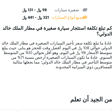
X
interactive
axis
chart
صغيرة سيارات
98 ﷼ - 131 ﷼
displaying
categories.
جميع أنواع السيارات
321 ﷼ - 441 ﷼
Range:
14
كم تبلغ تكلفة استئجار سيارة صغيرة في مطار الملك خالد
categories.
الدولي؟
The
chart
عادةً ما تبلغ تكلفة سعر تأجير السيارات الصغيرة في مطار الملك خالد
has
الدولي حوالي 108 ﷼ في اليوم. أفضل وقت للحجز هو يناير، حيث يبلغ
1
متوسط الأسعار 98 ﷼ في اليوم، وهو أقل بحوالي 10% من المتوسط
Y
السنوي. عادةً ما تكون السيارات الصغيرة أرخص بنسبة 71% من
axis
متوسط التأجير في مطار الملك خالد الدولي؛ مما يجعلها مثالية
displaying
للمسافرين ذوي الميزانية المحدودة.
values.
Range:
0
to
600.
من الجيد أن تعلم