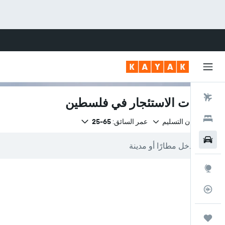
رحلات طيران
سيارات الاستئجار في فلسطين
فنادق
نفس مكان التسليم
عمر السائق:
65-25
سيارات
استكشاف
متعقب رحلة الطيران
رحلات