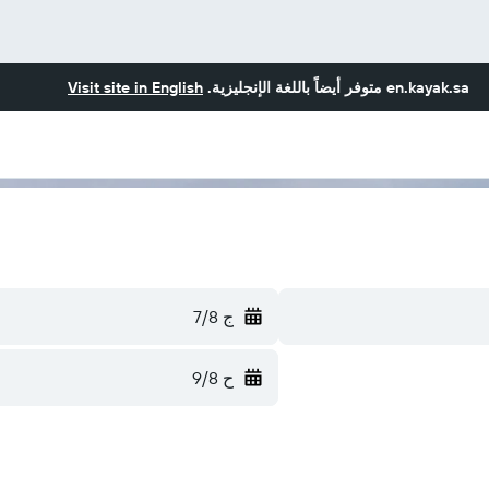
en.kayak.sa
متوفر أيضاً باللغة الإنجليزية.
Visit site in English
ج 7/8
ح 9/8