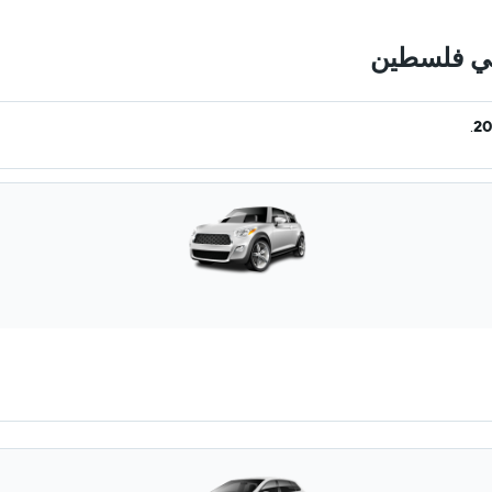
في فلسطين
.