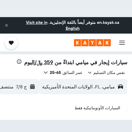
en.kayak.sa
متوفر أيضاً باللغة الإنجليزية.
Visit site in
English
سيارات إيجار في ميامي ابتداءً من
359 ﷼/اليوم
نفس مكان التسليم
عمر السائق:
65-25
ميامي، FL، الولايات المتحدة الأميريكية
ج 7/8
منتصف ا
السيارات الأوتوماتيكية فقط