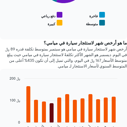
سيارات
متوسط
الأكثر
سعر
شعبية
أنواع
فاخرة
دفع رباعي
يتضمن
السيارات
متوسطة
كبيرة
المخطط
End
الأكثر
of
1
شعبية
interactive
محور
chart
Y
ما هو أرخص شهر لاستئجار سيارة في ميامي؟
الذي
أرخص شهر لاستئجار سيارة في ميامي هو سبتمبر بمتوسط تكلفة قدره 89 ﷼
يعرض
في اليوم. ديسمبر هو الشهر الأكثر تكلفةً لاستئجار سيارة في ميامي حيث يبلغ
أرخص
متوسط الأسعار 167 ﷼ في اليوم، والتي تميل إلى أن تكون 435% أعلى من
سعر
المتوسط السنوي لأسعار الاستئجار لـ ميامي.
لسيارة
إيجار
200 ﷼
في
Bar
الشركات
Chart
graphic.
chart
المحددة
with
12
100 ﷼
bars.
يعرض
المخطط
0
التالي