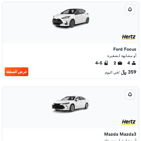
Ford Focus
أو مشابهة لـصغيرة
4-5
2
4
359 ﷼
عرض الصفقة
/في اليوم
Mazda Mazda3
أو مشابهة لـمتوسطة