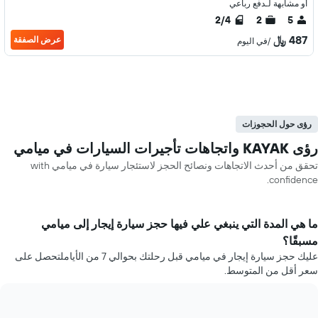
أو مشابهة لـدفع رباعي
2/4
2
5
487 ﷼
عرض الصفقة
/في اليوم
رؤى حول الحجوزات
رؤى KAYAK واتجاهات تأجيرات السيارات في ميامي
تحقق من أحدث الاتجاهات ونصائح الحجز لاستئجار سيارة في ميامي with
confidence.
ما هي المدة التي ينبغي علي فيها حجز سيارة إيجار إلى ميامي
مسبقًا؟
عليك حجز سيارة إيجار في ميامي قبل رحلتك بحوالي 7 من الأياملتحصل على
سعر أقل من المتوسط.