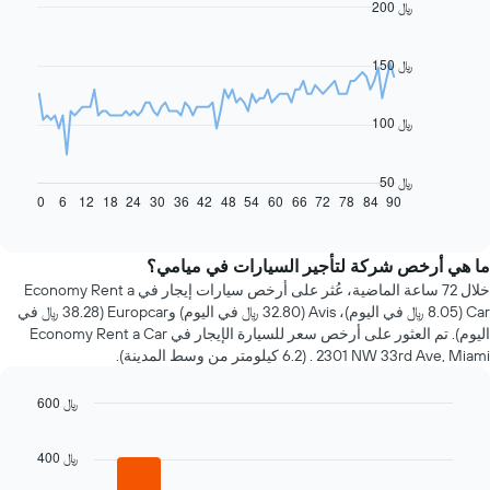
200 ﷼
Line
Chart
graphic.
chart
with
91
150 ﷼
data
points.
100 ﷼
يعرض
المخطط
التالي
50 ﷼
كيفية
0
6
12
18
24
30
36
42
48
54
60
66
72
78
84
90
End
of
تغير
interactive
سعر
chart
سيارة
ما هي أرخص شركة لتأجير السيارات في ميامي؟
إيجار
خلال 72 ساعة الماضية، عُثر على أرخص سيارات إيجار في Economy Rent a
عند
Car (8.05 ﷼ في اليوم)، Avis (32.80 ﷼ في اليوم) وEuropcar (38.28 ﷼ في
الاقتراب
اليوم). تم العثور على أرخص سعر للسيارة الإيجار في Economy Rent a Car
من
2301 NW 33rd Ave, Miami . (6.2 كيلومتر من وسط المدينة).
تاريخ
الحجز
600 ﷼
يتضمن
المخطط
Bar
Chart
graphic.
chart
1
400 ﷼
with
محور
4
X