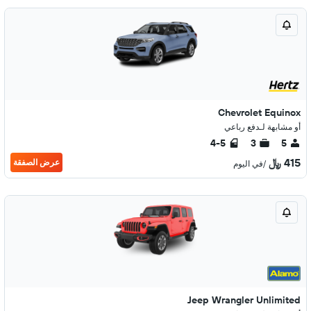
Chevrolet Equinox
أو مشابهة لـدفع رباعي
4-5
3
5
415 ﷼
عرض الصفقة
/في اليوم
Jeep Wrangler Unlimited