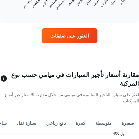
فبراير
مايو
أغسطس
نوفمبر
يناير
أبريل
يوليو
أكتوبر
مارس
يونيو
سبتمبر
ديسمبر
متوسط
سعر
End
of
سيارة
interactive
إيجار
chart
كل
شهر
العثور على صفقات
يتضمن
المخطط
1
محور
X
الذي
يعرض
مقارنة أسعار تأجير السيارات في ميامي حسب نوع
أشهر
المركبة
السنة
يتضمن
اعثر على سيارة التأجير المناسبة في ميامي من خلال مقارنة الأسعار عبر أنواع
المخطط
المركبات.
1
محور
X
الذي
صغيرة
متوسطة
كبيرة
دفع رباعي
سيارة نقل
شاحن
يعرض
متوسط
400 ﷼
سعر