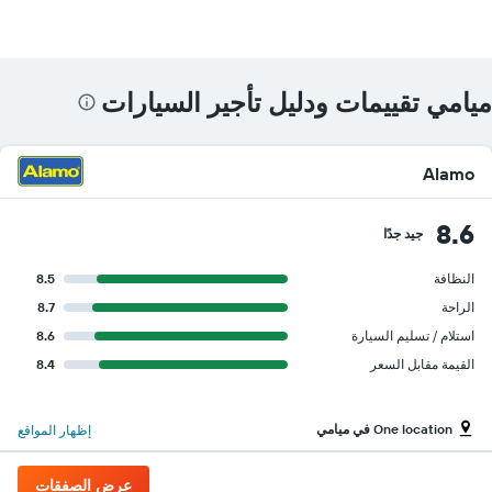
ميامي تقييمات ودليل تأجير السيارات
Alamo
8.6
جيد جدًا
النظافة
8.5
الراحة
8.7
استلام / تسليم السيارة
8.6
القيمة مقابل السعر
8.4
One location في ميامي
إظهار المواقع
عرض الصفقات