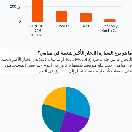
bars.
الذي
200 ﷼
يعرض
يعرض
عدد
المخطط
0
الأيام
التالي
SURPRICE
Europcar
Avis
Economy
قبل
أرخص
CAR
Rent a Car
الحجز
RENTAL
شركات
End
يتضمن
of
تأجير
interactive
المخطط
السيارات
chart
التالي
خلال
ما هو نوع السيارة الإيجار الأكثر شعبية في ميامي؟
1
آخر
الإيجارات في فئة فاخرة (Tesla Model 3 أو ما شابه ذلك) هي الخيار الأكثر شعبية
محور
72
في ميامي، حيث يبلغ متوسط تكلفتها 316 ﷼ في اليوم. عثر بعض المستخدمين
X
ساعة.
على صفقات بأسعار منخفضة تصل إلى 303 ﷼ في اليوم.
الذي
يتضمن
يعرض
المخطط
متوسط
1
سعر
Pie
Chart
محور
graphic.
السيارة
chart
Y
with
الإيجار
الذي
4
يعرض
slices.
أرخص
4
يعرض
شركات
المخطط
تأجير
التالي