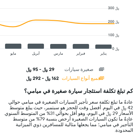
Combination
Chart
السيارة
graphic.
chart
300 ﷼
with
الإيجار
2
في
data
200 ﷼
اليوم
series.
100 ﷼
The
chart
has
0 ﷼
1
يناير
فبراير
مارس
أبريل
مايو
End
of
X
interactive
axis
chart
صغيرة سيارات
29 ﷼ - 95 ﷼
displaying
categories.
جميع أنواع السيارات
162 ﷼ - 292 ﷼
Range:
14
كم تبلغ تكلفة استئجار سيارة صغيرة في ميامي؟
categories.
The
عادةً ما تبلغ تكلفة سعر تأجير السيارات الصغيرة في ميامي حوالي
chart
42 ﷼ في اليوم. أفضل وقت للحجز هو سبتمبر، حيث يبلغ متوسط
has
الأسعار 29 ﷼ في اليوم، وهو أقل بحوالي 31% من المتوسط السنوي.
1
عادةً ما تكون السيارات الصغيرة أرخص بنسبة 79% من متوسط
Y
التأجير في ميامي؛ مما يجعلها مثالية للمسافرين ذوي الميزانية
axis
المحدودة.
displaying