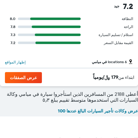
7.2
جيد
النظافة
8.0
الراحة
7.8
استلام / تسليم السيارة
7.3
القيمة مقابل السعر
7.2
6 locations في ميامي
إظهار المواقع
179 ﷼/يومياً
ابتداء من
عرض الصفقات
أعطى 2188 من المسافرين الذين استأجروا سيارة في ميامي وكالة
السيارات التي استخدموها متوسط تقييم يبلغ ٥٫٣
عرض وكالات تأجير السيارات البالغ عددها 100