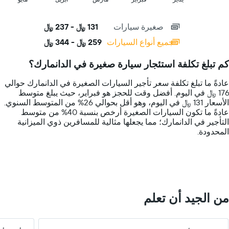
of
X
interactive
axis
chart
صغيرة سيارات
131 ﷼ - 237 ﷼
displaying
categories.
جميع أنواع السيارات
259 ﷼ - 344 ﷼
Range:
14
كم تبلغ تكلفة استئجار سيارة صغيرة في الدانمارك؟
categories.
The
عادةً ما تبلغ تكلفة سعر تأجير السيارات الصغيرة في الدانمارك حوالي
chart
176 ﷼ في اليوم. أفضل وقت للحجز هو فبراير، حيث يبلغ متوسط
has
الأسعار 131 ﷼ في اليوم، وهو أقل بحوالي 26% من المتوسط السنوي.
1
عادةً ما تكون السيارات الصغيرة أرخص بنسبة 40% من متوسط
Y
التأجير في الدانمارك؛ مما يجعلها مثالية للمسافرين ذوي الميزانية
axis
المحدودة.
displaying
values.
Range:
0
to
400.
من الجيد أن تعلم