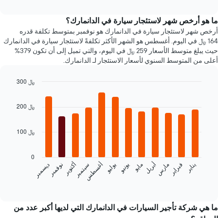
شعبية
interactive
1
chart
محور
ما هو أرخص شهر لاستئجار سيارة في الدانمارك؟
X
أرخص شهر لاستئجار سيارة في الدانمارك هو نوفمبر بمتوسط تكلفة قدره
الذي
164 ﷼ في اليوم. أغسطس هو الشهر الأكثر تكلفةً لاستئجار سيارة في الدانمارك
يعرض
حيث يبلغ متوسط الأسعار 259 ﷼ في اليوم، والتي تميل إلى أن تكون 379%
متوسط
أعلى من المتوسط السنوي لأسعار الاستئجار لـ الدانمارك.
سعر
السيارة
300 ﷼
الإيجار
Bar
Chart
graphic.
chart
200 ﷼
with
12
bars.
100 ﷼
يعرض
المخطط
0
التالي
فبراير
مايو
أغسطس
نوفمبر
يناير
أبريل
يوليو
أكتوبر
مارس
يونيو
سبتمبر
ديسمبر
متوسط
سعر
End
of
سيارة
interactive
إيجار
chart
كل
ما هي شركة تأجير السيارات في الدانمارك التي لديها أكبر عدد من
شهر