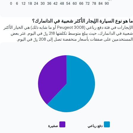
كيفية
0
6
12
18
24
30
36
42
48
54
60
66
72
78
84
90
End
of
تغير
interactive
سعر
chart
سيارة
ما هو نوع السيارة الإيجار الأكثر شعبية في الدانمارك؟
إيجار
الإيجارات في فئة دفع رباعي (Peugeot 3008 أو ما شابه ذلك) هي الخيار الأكثر
عند
شعبية في الدانمارك، حيث يبلغ متوسط تكلفتها 218 ﷼ في اليوم. عثر بعض
الاقتراب
المستخدمين على صفقات بأسعار منخفضة تصل إلى 208 ﷼ في اليوم.
من
تاريخ
الحجز
Pie
يتضمن
Chart
graphic.
chart
المخطط
with
1
2
محور
slices.
X
الذي
يعرض
يعرض
المخطط
عدد
التالي
الأيام
متوسط
قبل
سعر
الحجز
أنواع
يتضمن
السيارات
دفع رباعي
صغيرة
المخطط
End
الأكثر
of
التالي