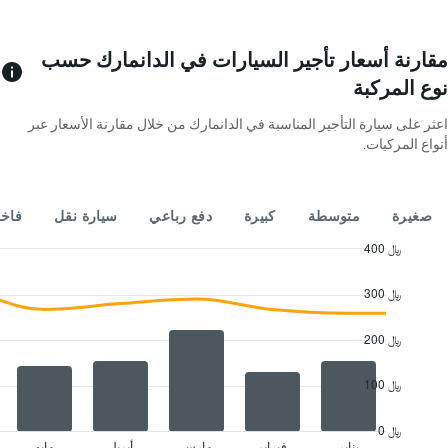
1
محور
Y
مقارنة أسعار تأجير السيارات في الدانمارك حسب
الذي
نوع المركبة
يعرض
4
اعثر على سيارة التأجير المناسبة في الدانمارك من خلال مقارنة الأسعار عبر
شركات
أنواع المركبات.
تأجير
سيارات
يتضمن
المخطط
صغيرة
متوسطة
كبيرة
دفع رباعي
سيارة نقل
فاخ
1
محور
400 ﷼
Y
Combination
Chart
الذي
graphic.
chart
300 ﷼
with
يعرض
2
أرخص
data
200 ﷼
سعر
series.
لسيارة
إيجار
100 ﷼
The
في
chart
الشركات
has
0 ﷼
المحددة
1
يناير
فبراير
مارس
أبريل
مايو
End