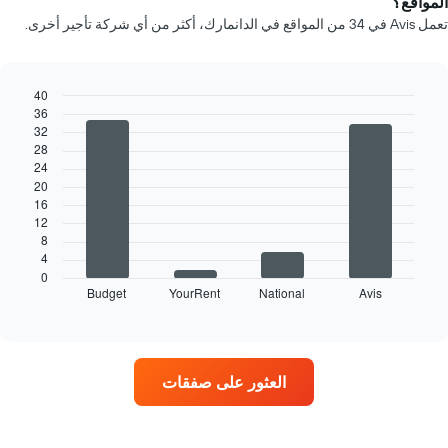
المواقع؟
يتضمن
تعمل Avis في 34 من المواقع في الدانمارك، أكثر من أي شركة تأجير أخرى.
المخطط
1
محور
X
40
الذي
36
Bar
Chart
يعرض
32
graphic.
chart
أشهر
28
with
4
السنة
24
bars.
يتضمن
20
المخطط
16
يعرض
12
1
المخطط
8
محور
التالي
4
X
أربع
0
الذي
Budget
YourRent
National
Avis
شركات
End
يعرض
of
تأجير
متوسط
interactive
سيارات
chart
سعر
في
السيارة
المواقع
الإيجار
العثور على صفقات
الأكثر
في
شعبية
اليوم
يتضمن
المخطط