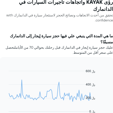
رؤى KAYAK واتجاهات تأجيرات السيارات في
الدانمارك
تحقق من أحدث الاتجاهات ونصائح الحجز لاستئجار سيارة في الدانمارك with
confidence.
ما هي المدة التي ينبغي علي فيها حجز سيارة إيجار إلى الدانمارك
مسبقًا؟
عليك حجز سيارة إيجار في الدانمارك قبل رحلتك بحوالي 70 من الأياملتحصل
على سعر أقل من المتوسط.
600 ﷼
Line
Chart
graphic.
chart
with
91
400 ﷼
data
points.
200 ﷼
يعرض
المخطط
التالي
0 ﷼