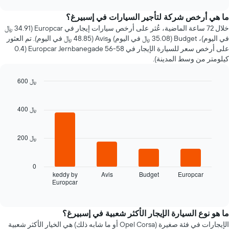
سعر
chart
سيارة
ما هي أرخص شركة لتأجير السيارات في إسبيرغ؟
إيجار
خلال 72 ساعة الماضية، عُثر على أرخص سيارات إيجار في Europcar (34.91 ﷼
عند
في اليوم)، Budget (35.08 ﷼ في اليوم) وAvis (48.85 ﷼ في اليوم). تم العثور
الاقتراب
على أرخص سعر للسيارة الإيجار في Europcar Jernbanegade 56-58 (0.4
من
كيلومتر من وسط المدينة).
تاريخ
الحجز
600 ﷼
يتضمن
المخطط
Bar
Chart
graphic.
chart
1
with
400 ﷼
محور
4
X
bars.
الذي
200 ﷼
يعرض
يعرض
عدد
المخطط
الأيام
التالي
0
قبل
أرخص
keddy by
Avis
Budget
Europcar
الحجز
Europcar
شركات
End
يتضمن
of
تأجير
interactive
المخطط
السيارات
chart
التالي
خلال
ما هو نوع السيارة الإيجار الأكثر شعبية في إسبيرغ؟
1
آخر
الإيجارات في فئة صغيرة (Opel Corsa أو ما شابه ذلك) هي الخيار الأكثر شعبية
محور