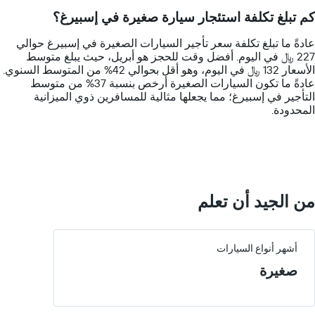
14
كم تبلغ تكلفة استئجار سيارة صغيرة في إسبيرغ؟
categories.
The
عادةً ما تبلغ تكلفة سعر تأجير السيارات الصغيرة في إسبيرغ حوالي
chart
227 ﷼ في اليوم. أفضل وقت للحجز هو أبريل، حيث يبلغ متوسط
has
الأسعار 132 ﷼ في اليوم، وهو أقل بحوالي 42% من المتوسط السنوي.
1
عادةً ما تكون السيارات الصغيرة أرخص بنسبة 37% من متوسط
Y
التأجير في إسبيرغ؛ مما يجعلها مثالية للمسافرين ذوي الميزانية
axis
المحدودة.
displaying
values.
Range:
0
to
600.
من الجيد أن تعلم
أشهر أنواع السيارات
صغيرة