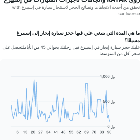
تحقق من أحدث الاتجاهات ونصائح الحجز لاستئجار سيارة في إسبيرغ with
confidence.
ما هي المدة التي ينبغي علي فيها حجز سيارة إيجار إلى إسبيرغ
مسبقًا؟
عليك حجز سيارة إيجار في إسبيرغ قبل رحلتك بحوالي 45 من الأياملتحصل على
سعر أقل من المتوسط.
1,000 ﷼
Line
Chart
graphic.
chart
with
91
data
500 ﷼
points.
يعرض
المخطط
التالي
0 ﷼
كيفية
6
13
20
27
34
41
48
55
62
69
76
83
90
End
of
تغير
interactive