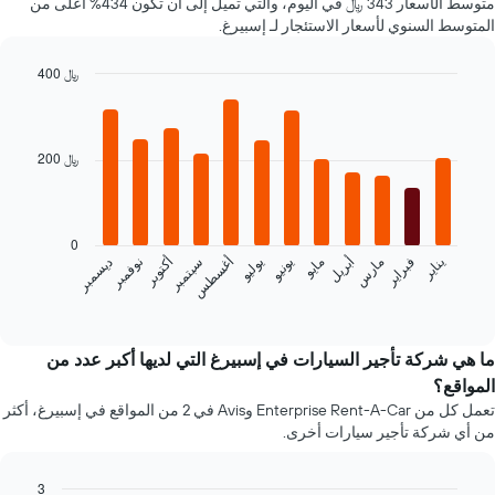
متوسط الأسعار 343 ﷼ في اليوم، والتي تميل إلى أن تكون 434% أعلى من
سعر
المتوسط السنوي لأسعار الاستئجار لـ إسبيرغ.
لسيارة
إيجار
400 ﷼
في
Bar
الشركات
Chart
graphic.
chart
المحددة
with
12
200 ﷼
bars.
يعرض
المخطط
0
التالي
فبراير
مايو
أغسطس
نوفمبر
يناير
أبريل
يوليو
أكتوبر
مارس
يونيو
سبتمبر
ديسمبر
متوسط
سعر
End
of
سيارة
interactive
إيجار
chart
كل
ما هي شركة تأجير السيارات في إسبيرغ التي لديها أكبر عدد من
شهر
المواقع؟
يتضمن
تعمل كل من Enterprise Rent-A-Car وAvis في 2 من المواقع في إسبيرغ، أكثر
المخطط
من أي شركة تأجير سيارات أخرى.
1
محور
X
3