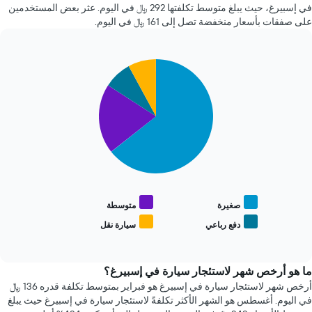
72
في إسبيرغ، حيث يبلغ متوسط تكلفتها 292 ﷼ في اليوم. عثر بعض المستخدمين
X
ساعة.
على صفقات بأسعار منخفضة تصل إلى 161 ﷼ في اليوم.
الذي
يتضمن
يعرض
المخطط
متوسط
1
سعر
Pie
Chart
محور
graphic.
السيارة
chart
Y
with
الإيجار
الذي
4
يعرض
slices.
أرخص
4
يعرض
شركات
المخطط
تأجير
التالي
سيارات
متوسط
الأكثر
سعر
شعبية
أنواع
صغيرة
متوسطة
يتضمن
السيارات
دفع رباعي
سيارة نقل
المخطط
End
الأكثر
of
1
شعبية
interactive
محور
chart
Y
ما هو أرخص شهر لاستئجار سيارة في إسبيرغ؟
الذي
أرخص شهر لاستئجار سيارة في إسبيرغ هو فبراير بمتوسط تكلفة قدره 136 ﷼
يعرض
في اليوم. أغسطس هو الشهر الأكثر تكلفةً لاستئجار سيارة في إسبيرغ حيث يبلغ
أرخص