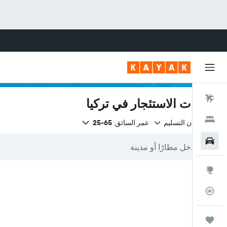
رحلات طيران
سيارات الاستئجار في تركيا
فنادق
نفس مكان التسليم
عمر السائق:
65-25
سيارات
استكشاف
متعقب رحلة الطيران
رحلات