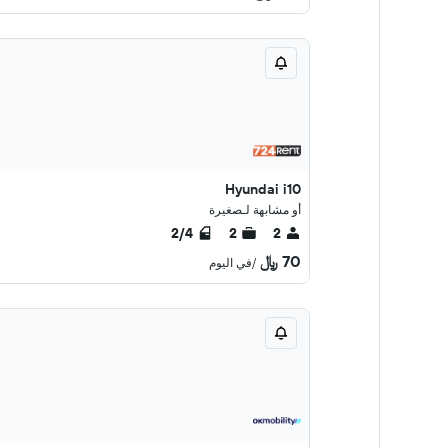
Hyundai i10
أو مشابهة لـصغيرة
2/4
2
2
70 ﷼
/في اليوم