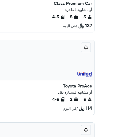
Class Premium Car
أو مشابهة لـفاخرة
4-5
5
5
137 ﷼
/في اليوم
Toyota ProAce
أو مشابهة لـسيارة نقل
4-5
2
5
114 ﷼
/في اليوم