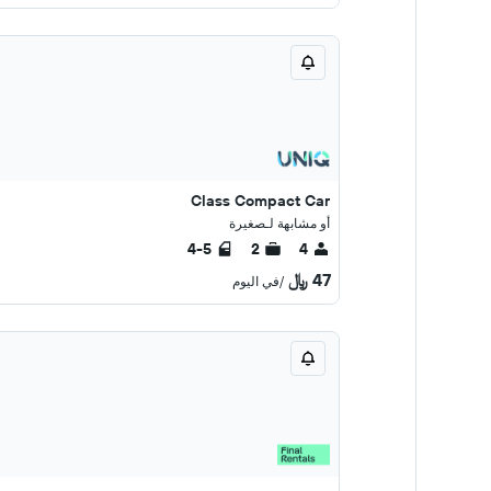
Class Compact Car
أو مشابهة لـصغيرة
4-5
2
4
47 ﷼
/في اليوم