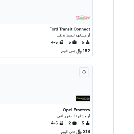
Ford Transit Connect
أو مشابهة لـسيارة نقل
4-5
5
5
182 ﷼
/في اليوم
Opel Frontera
أو مشابهة لـدفع رباعي
4-5
2
5
218 ﷼
/في اليوم