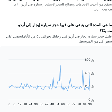
تحقق من أحدث الاتجاهات ونصائح الحجز لاستئجار سيارة في أردو with
confidence.
ما هي المدة التي ينبغي علي فيها حجز سيارة إيجار إلى أردو
مسبقًا؟
عليك حجز سيارة إيجار في أردو قبل رحلتك بحوالي 65 من الأياملتحصل على
سعر أقل من المتوسط.
600 ﷼
Line
Chart
graphic.
chart
with
91
400 ﷼
data
points.
200 ﷼
يعرض
المخطط
التالي
0 ﷼
كيفية
0
6
12
18
24
30
36
42
48
54
60
66
72
78
84
90
End
of
تغير
interactive