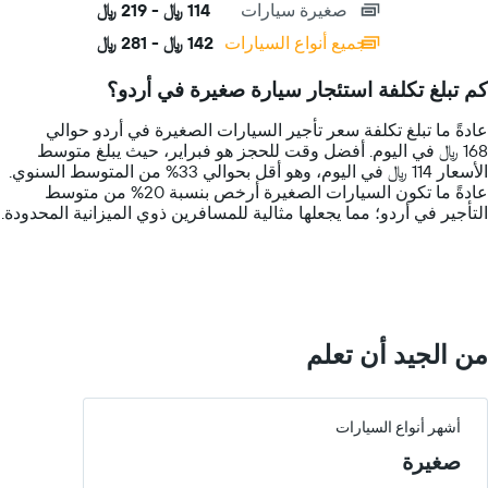
صغيرة سيارات
114 ﷼ - 219 ﷼
displaying
categories.
جميع أنواع السيارات
142 ﷼ - 281 ﷼
Range:
14
كم تبلغ تكلفة استئجار سيارة صغيرة في أردو؟
categories.
The
عادةً ما تبلغ تكلفة سعر تأجير السيارات الصغيرة في أردو حوالي
chart
168 ﷼ في اليوم. أفضل وقت للحجز هو فبراير، حيث يبلغ متوسط
has
الأسعار 114 ﷼ في اليوم، وهو أقل بحوالي 33% من المتوسط السنوي.
1
عادةً ما تكون السيارات الصغيرة أرخص بنسبة 20% من متوسط
Y
التأجير في أردو؛ مما يجعلها مثالية للمسافرين ذوي الميزانية المحدودة.
axis
displaying
values.
Range:
0
to
300.
من الجيد أن تعلم
أشهر أنواع السيارات
صغيرة