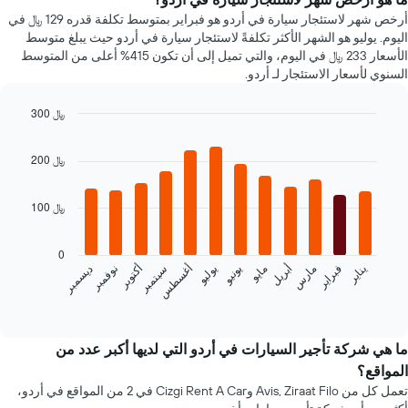
X
أرخص شهر لاستئجار سيارة في أردو هو فبراير بمتوسط تكلفة قدره 129 ﷼ في
الذي
اليوم. يوليو هو الشهر الأكثر تكلفةً لاستئجار سيارة في أردو حيث يبلغ متوسط
يعرض
الأسعار 233 ﷼ في اليوم، والتي تميل إلى أن تكون 415% أعلى من المتوسط
متوسط
السنوي لأسعار الاستئجار لـ أردو.
سعر
السيارة
300 ﷼
الإيجار
Bar
Chart
graphic.
chart
200 ﷼
with
12
bars.
100 ﷼
يعرض
المخطط
0
التالي
فبراير
مايو
أغسطس
نوفمبر
يناير
أبريل
يوليو
أكتوبر
مارس
يونيو
سبتمبر
ديسمبر
متوسط
سعر
End
of
سيارة
interactive
إيجار
chart
كل
ما هي شركة تأجير السيارات في أردو التي لديها أكبر عدد من
شهر
المواقع؟
يتضمن
تعمل كل من Avis, Ziraat Filo وCizgi Rent A Car في 2 من المواقع في أردو،
المخطط