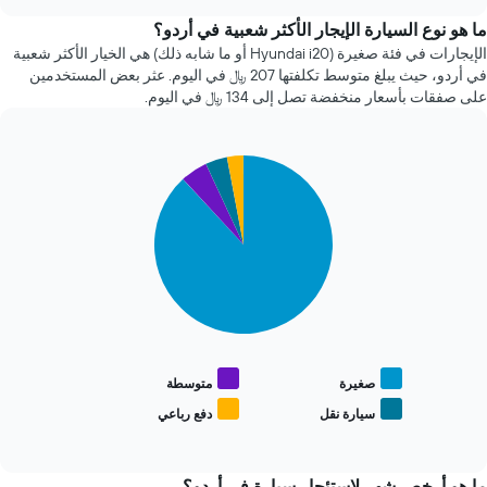
سعر
chart
سيارة
ما هو نوع السيارة الإيجار الأكثر شعبية في أردو؟
إيجار
الإيجارات في فئة صغيرة (Hyundai i20 أو ما شابه ذلك) هي الخيار الأكثر شعبية
عند
في أردو، حيث يبلغ متوسط تكلفتها 207 ﷼ في اليوم. عثر بعض المستخدمين
الاقتراب
على صفقات بأسعار منخفضة تصل إلى 134 ﷼ في اليوم.
من
تاريخ
الحجز
Pie
يتضمن
Chart
graphic.
chart
المخطط
with
1
4
محور
slices.
X
الذي
يعرض
يعرض
المخطط
عدد
التالي
الأيام
متوسط
قبل
سعر
الحجز
أنواع
صغيرة
متوسطة
يتضمن
السيارات
سيارة نقل
دفع رباعي
المخطط
End
الأكثر
of
التالي
شعبية
interactive
1
chart
محور
ما هو أرخص شهر لاستئجار سيارة في أردو؟