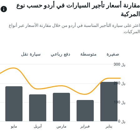
Y
مقارنة أسعار تأجير السيارات في أردو حسب نوع
الذي
المركبة
يعرض
4
اعثر على سيارة التأجير المناسبة في أردو من خلال مقارنة الأسعار عبر أنواع
شركات
المركبات.
تأجير
سيارات
يتضمن
المخطط
صغيرة
متوسطة
دفع رباعي
سيارة نقل
1
محور
300 ﷼
Y
Combination
Chart
الذي
graphic.
chart
with
يعرض
200 ﷼
2
أرخص
data
سعر
series.
لسيارة
100 ﷼
إيجار
The
في
chart
الشركات
has
0 ﷼
المحددة
1
يناير
فبراير
مارس
أبريل
مايو
End
of
X
interactive
axis
chart