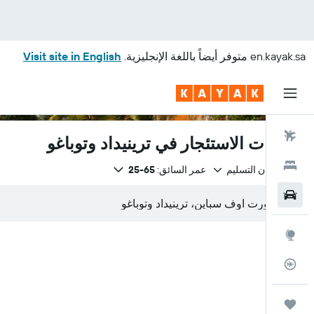
en.kayak.sa
متوفر أيضاً باللغة الإنجليزية.
Visit site in English
رحلات طيران
سيارات الاستئجار في ترينيداد وتوباغو
فنادق
نفس مكان التسليم
عمر السائق:
65-25
سيارات
استكشاف
متعقب رحلة الطيران
رحلات