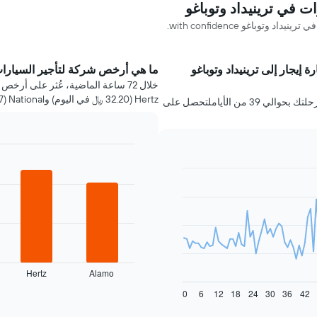
وباغو with confidence.
 إيجار إلى ترينيداد وتوباغو
ما هي أرخص شركة لتأجير السيارات 
Hertz (32.20 ﷼ في اليوم) وNational (37.07 ﷼ في اليوم).
عليك حجز سيارة إيجار في ترينيداد وتوباغو قبل رحلتك بحوالي 39 من الأياملتحصل على
Bar
Chart
graphic.
chart
with
4
bars.
يعرض
المخطط
التالي
أرخص
Hertz
Alamo
شركات
End
0
6
12
18
24
30
36
42
of
تأجير
interactive
السيارات
chart