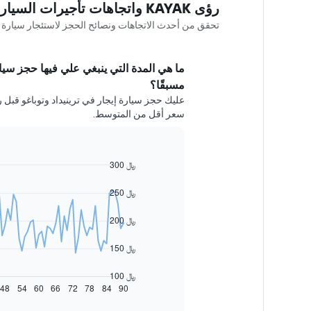
رؤى KAYAK واتجاهات تأجيرات السيارات في ترينيداد وتوباغو
تحقق من أحدث الاتجاهات ونصائح الحجز لاستئجار سيارة في ترينيداد وت
ما هي المدة التي ينبغي علي فيها حجز سيارة
مسبقًا؟
سعر أقل من المتوسط.
300 ﷼
Line
Chart
graphic.
chart
with
250 ﷼
91
data
200 ﷼
points.
يعرض
150 ﷼
المخطط
التالي
100 ﷼
كيفية
48
54
60
66
72
78
84
90
End
of
تغير
interactive