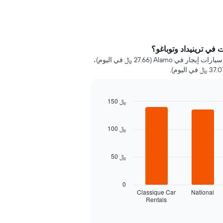
في ترينيداد وتوباغو؟
خلال 72 ساعة الماضية، عُثر على أرخص سيارات إيجار في Alamo (27.66 ﷼ في اليوم)،
150 ﷼
100 ﷼
50 ﷼
0
Classique Car
National
Rentals