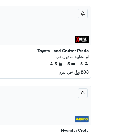
Toyota Land Cruiser Prado
أو مشابهة لـدفع رباعي
4-5
5
5
233 ﷼
/في اليوم
Hyundai Creta