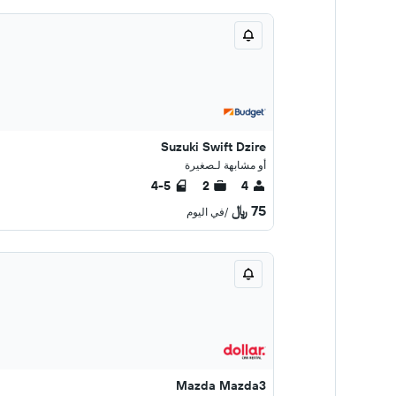
Suzuki Swift Dzire
أو مشابهة لـصغيرة
4-5
2
4
75 ﷼
/في اليوم
Mazda Mazda3