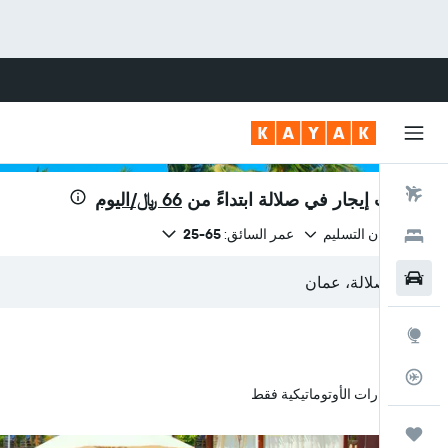
رحلات طيران
سيارات إيجار في صلالة ابتداءً من
66 ﷼/اليوم
نفس مكان التسليم
عمر السائق:
65-25
فنادق
سيارات
استكشاف
متعقب رحلة الطيران
السيارات الأوتوماتيكية فقط
رحلات