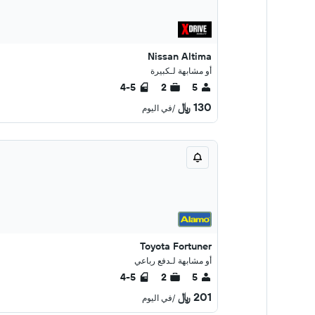
Nissan Altima
أو مشابهة لـكبيرة
4-5
2
5
130 ﷼
/في اليوم
Toyota Fortuner
أو مشابهة لـدفع رباعي
4-5
2
5
201 ﷼
/في اليوم