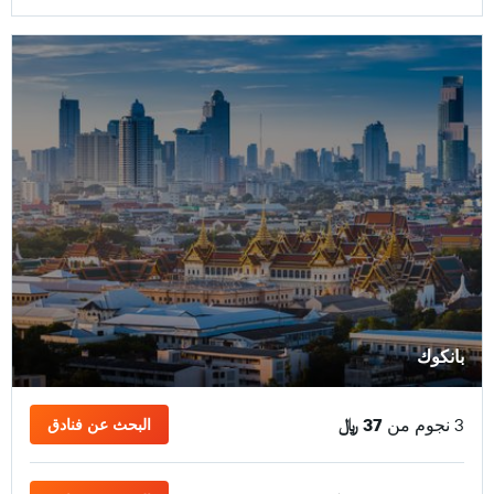
بانكوك
3 نجوم من
37 ﷼
البحث عن فنادق