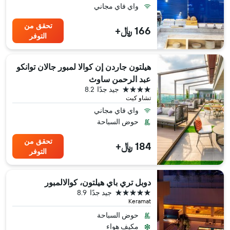
واي فاي مجاني
تحقق من
166 ﷼+
التوفر
هيلتون جاردن إن كوالا لمبور جالان توانكو
عبد الرحمن ساوث
4 نجوم
جيد جدًا
8.2
تشاو كيت
واي فاي مجاني
حوض السباحة
تحقق من
184 ﷼+
التوفر
دوبل تري باي هيلتون، كوالالمبور
5 نجوم
جيد جدًا
8.9
Keramat
حوض السباحة
مكيف هواء