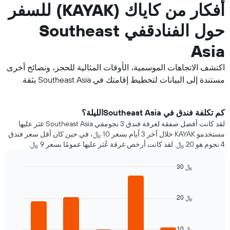
أفكار من كاياك (KAYAK) للسفر
حول الفنادقفي Southeast
Asia
اكتشف الاتجاهات الموسمية، الأوقات المثالية للحجز، ونصائح أخرى
مستندة إلى البيانات لتخطيط إقامتك في Southeast Asia بثقة.
كم تكلفة فندق في Southeast Asiaالليلة؟
لقد كانت أفضل صفقة لغرفة فندق 3 نجومفي Southeast Asia عثر عليها
مستخدمو KAYAK خلال آخر 3 أيام بسعر 10 ﷼، في حين كان أقل سعر فندق
4 نجوم هو 20 ﷼. لقد كانت أرخص غرفة عُثر عليها عمومًا بسعر 9 ﷼.
30 ﷼
Bar
Chart
graphic.
chart
with
20 ﷼
5
bars.
10 ﷼