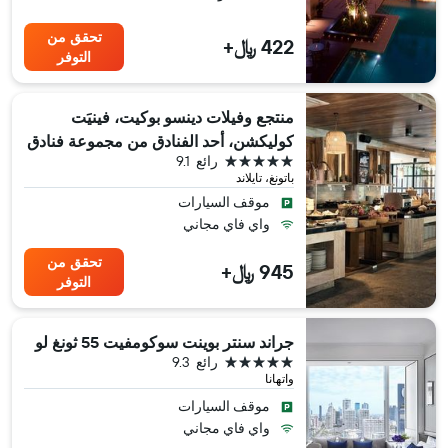
تحقق من
422 ﷼+
التوفر
منتجع وفيلات دينسو بوكيت، فينيَت
كوليكشن، أحد الفنادق من مجموعة فنادق
5 نجوم
رائع
9.1
إنتركونتيننتال
باتونغ، تايلاند
موقف السيارات
واي فاي مجاني
تحقق من
945 ﷼+
التوفر
جراند سنتر بوينت سوكومفيت 55 ثونغ لو
5 نجوم
رائع
9.3
واتهانا
موقف السيارات
واي فاي مجاني