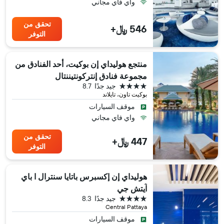
واي فاي مجاني
تحقق من
546 ﷼+
التوفر
منتجع هوليداي إن بوكيت، أحد الفنادق من
مجموعة فنادق إنتركونتيننتال
4 نجوم
جيد جدًا
8.7
بوكيت تاون، تايلاند
موقف السيارات
واي فاي مجاني
تحقق من
447 ﷼+
التوفر
هوليداي إن إكسبرس باتايا سنترال ا باي
آيتش جي
4 نجوم
جيد جدًا
8.3
Central Pattaya
موقف السيارات