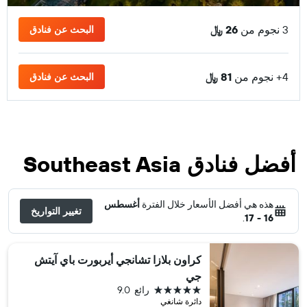
3 نجوم من
26 ﷼
البحث عن فنادق
4+ نجوم من
81 ﷼
البحث عن فنادق
أفضل فنادق Southeast Asia
هذه هي أفضل الأسعار خلال الفترة
أغسطس
تغيير التواريخ
.
16 - 17
كراون بلازا تشانجي أيربورت باي آيتش
جي
5 نجوم
رائع
9.0
دائرة شانغي