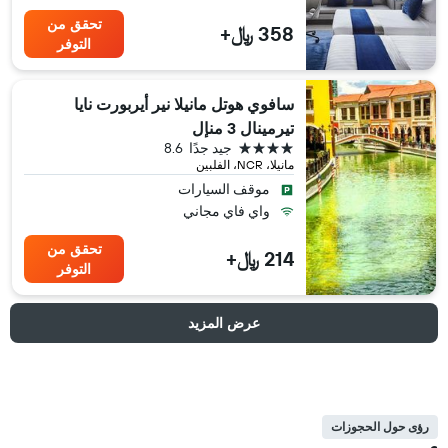
تحقق من
358 ﷼+
التوفر
سافوي هوتل مانيلا نير أيربورت نايا
تيرمينال 3 منإل
4 نجوم
جيد جدًا
8.6
مانيلا، NCR، الفلبين
موقف السيارات
واي فاي مجاني
تحقق من
214 ﷼+
التوفر
عرض المزيد
رؤى حول الحجوزات