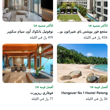
X
الذي
يعرض
فئات
الفنادق
بالنجوم.
الأكثر شعبية #1
الأكثر شعبية #2
يتضمن
منتجع فور بوينتس باي شيراتون بوكيت باتونج بيتش
نوفوتيل بانكوك أون سيام سكوير
المخطط
436 ﷼ في الليلة
419 ﷼ في الليلة
1
محور
Y
الذي
يعرض
متوسط
سعر
غرفة
في
عطلة
نهاية
أفضل قيمة #1
أفضل قيمة #2
هذا
Hangover No 1 Hostel Patong
فوفاري ريزورت
الأسبوع
26 ﷼ في الليلة
77 ﷼ في الليلة
خلال
آخر
3