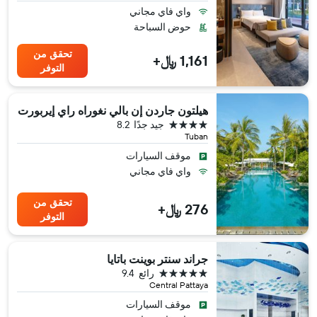
واي فاي مجاني
حوض السباحة
تحقق من
1,161 ﷼+
التوفر
هيلتون جاردن إن بالي نغوراه راي إيربورت
4 نجوم
جيد جدًا
8.2
Tuban
موقف السيارات
واي فاي مجاني
تحقق من
276 ﷼+
التوفر
جراند سنتر بوينت باتايا
5 نجوم
رائع
9.4
Central Pattaya
موقف السيارات