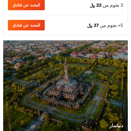
3 نجوم من
22 ﷼
البحث عن فنادق
5+ نجوم من
37 ﷼
البحث عن فنادق
دنباسار