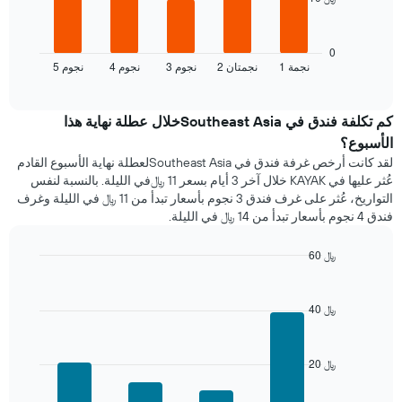
يعرض
المخطط
التالي
متوسط
0
1 نجمة
2 نجمتان
3 نجوم
4 نجوم
5 نجوم
سعر
End
of
الغرفة
interactive
هذه
chart
الليلة
كم تكلفة فندق في Southeast Asiaخلال عطلة نهاية هذا
الذي
الأسبوع؟
عُثر
لقد كانت أرخص غرفة فندق في Southeast Asiaلعطلة نهاية الأسبوع القادم
عليه
عُثر عليها في KAYAK خلال آخر 3 أيام بسعر 11 ﷼في الليلة. بالنسبة لنفس
خلال
التواريخ، عُثر على غرف فندق 3 نجوم بأسعار تبدأ من 11 ﷼ في الليلة وغرف
آخر
فندق 4 نجوم بأسعار تبدأ من 14 ﷼ في الليلة.
3
أيام
60 ﷼
مع
التصنيف
Bar
Chart
graphic.
chart
حسب
with
النجوم
40 ﷼
4
يتضمن
bars.
المخطط
1
20 ﷼
يعرض
محور
المخطط
X
التالي