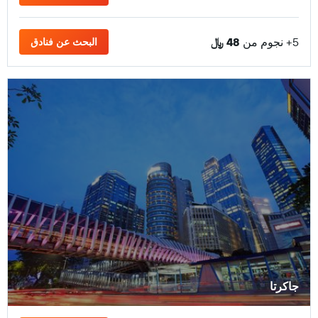
5+ نجوم من
48 ﷼
البحث عن فنادق
جاكرتا