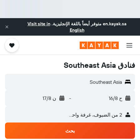
en.kayak.sa
متوفر أيضاً باللغة الإنجليزية.
Visit site in
English
فنادق Southeast Asia
Southeast Asia
ح 16/8
-
ن 17/8
2 من الضيوف، غرفة واحدة
بحث