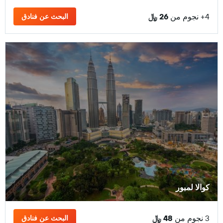
4+ نجوم من
26 ﷼
البحث عن فنادق
كوالا لمبور
3 نجوم من
48 ﷼
البحث عن فنادق