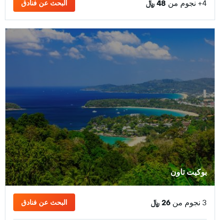
4+ نجوم من
48 ﷼
البحث عن فنادق
بوكيت تاون
3 نجوم من
26 ﷼
البحث عن فنادق