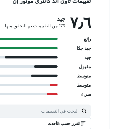
تقييمات تاون آند كانتري موتور إن
٧٫٦
جيد
179 من التقييمات تم التحقق منها
رائع
جيد جدًا
جيد
مقبول
متوسط
متوسط
سيء
الفرز حسب
:
الأحدث