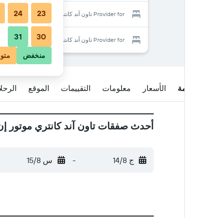
24
23
Provider for تاون آند كانتري موتور إن
31
30
Provider for تاون آند كانتري موتور إن
منخفض
متو
نظرة عامة
الأسعار
معلومات
التقييمات
الموقع
الرحل
أحدث صفقات تاون آند كانتري موتور إن
ج 14/8
-
س 15/8