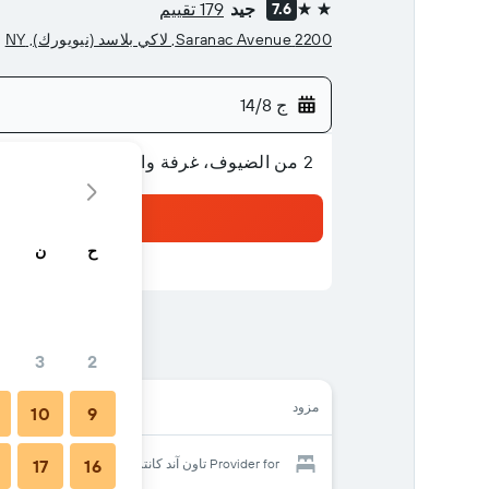
جيد
179 تقييم
7.6
2 نجمتين
2200 Saranac Avenue, لاكي بلاسد (نيويورك), NY
ج 14/8
2 من الضيوف، غرفة واحدة
ح
ن
3
2
مزود
10
9
Provider for تاون آند كانتري موتور إن
17
16