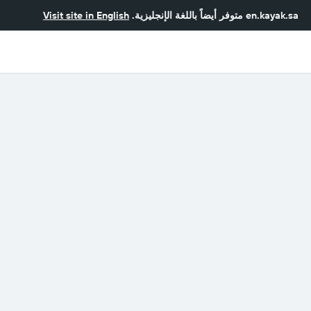
en.kayak.sa
متوفر أيضاً باللغة الإنجليزية.
Visit site in English