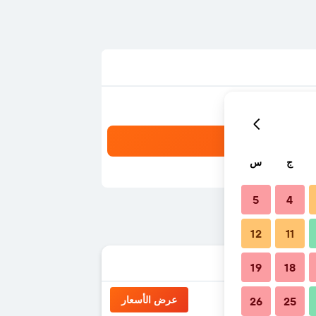
ج
س
5
4
12
11
19
18
عرض الأسعار
26
25