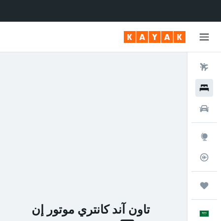
رحلات طيران
فنادق
سيارات
استكشاف
متعقب رحلة الطيران
رحلات
تاون آند كانتري موتور إن
العَرَبِيَّة