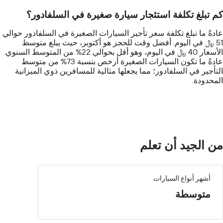
14
كم تبلغ تكلفة استئجار سيارة صغيرة في السلفادور؟
categories.
The
عادةً ما تبلغ تكلفة سعر تأجير السيارات الصغيرة في السلفادور حوالي
chart
51 ﷼ في اليوم. أفضل وقت للحجز هو أكتوبر، حيث يبلغ متوسط
has
الأسعار 40 ﷼ في اليوم، وهو أقل بحوالي 22% من المتوسط السنوي.
1
عادةً ما تكون السيارات الصغيرة أرخص بنسبة 73% من متوسط
Y
التأجير في السلفادور؛ مما يجعلها مثالية للمسافرين ذوي الميزانية
axis
المحدودة.
displaying
values.
Range:
0
to
300.
من الجيد أن تعلم
أشهر أنواع السيارات
متوسطة