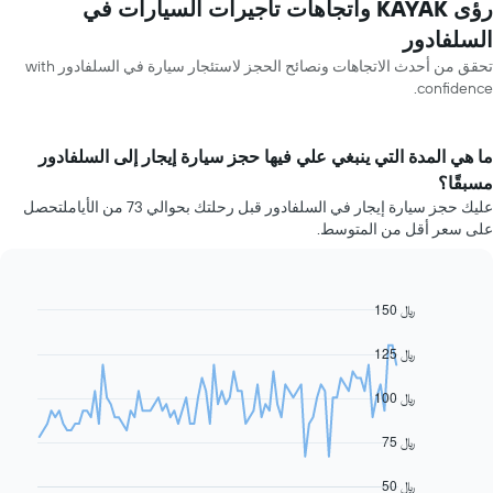
رؤى KAYAK واتجاهات تأجيرات السيارات في
السلفادور
تحقق من أحدث الاتجاهات ونصائح الحجز لاستئجار سيارة في السلفادور with
confidence.
ما هي المدة التي ينبغي علي فيها حجز سيارة إيجار إلى السلفادور
مسبقًا؟
عليك حجز سيارة إيجار في السلفادور قبل رحلتك بحوالي 73 من الأياملتحصل
على سعر أقل من المتوسط.
150 ﷼
Line
Chart
graphic.
chart
with
125 ﷼
91
data
100 ﷼
points.
يعرض
75 ﷼
المخطط
التالي
50 ﷼