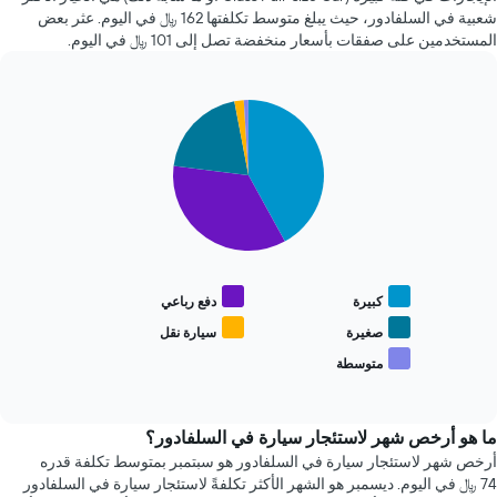
72
1
شعبية في السلفادور، حيث يبلغ متوسط تكلفتها 162 ﷼ في اليوم. عثر بعض
ساعة.
محور
المستخدمين على صفقات بأسعار منخفضة تصل إلى 101 ﷼ في اليوم.
يتضمن
X
المخطط
الذي
1
يعرض
Pie
Chart
محور
متوسط
graphic.
chart
Y
سعر
with
الذي
السيارة
5
يعرض
slices.
الإيجار
أرخص
4
يعرض
شركات
المخطط
تأجير
التالي
سيارات
متوسط
كبيرة
دفع رباعي
الأكثر
سعر
شعبية
أنواع
صغيرة
سيارة نقل
يتضمن
السيارات
متوسطة
المخطط
End
الأكثر
of
1
شعبية
interactive
محور
chart
Y
ما هو أرخص شهر لاستئجار سيارة في السلفادور؟
الذي
أرخص شهر لاستئجار سيارة في السلفادور هو سبتمبر بمتوسط تكلفة قدره
يعرض
74 ﷼ في اليوم. ديسمبر هو الشهر الأكثر تكلفةً لاستئجار سيارة في السلفادور
أرخص