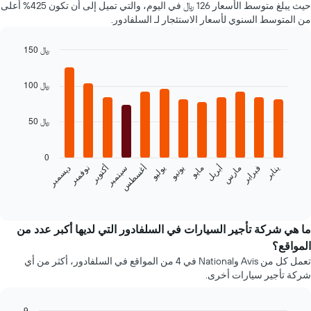
حيث يبلغ متوسط الأسعار 126 ﷼ في اليوم، والتي تميل إلى أن تكون 425% أعلى
سعر
من المتوسط السنوي لأسعار الاستئجار لـ السلفادور.
لسيارة
إيجار
150 ﷼
في
Bar
الشركات
Chart
graphic.
chart
المحددة
100 ﷼
with
12
bars.
50 ﷼
يعرض
المخطط
0
التالي
فبراير
مايو
أغسطس
نوفمبر
يناير
أبريل
يوليو
أكتوبر
مارس
يونيو
سبتمبر
ديسمبر
متوسط
سعر
End
of
سيارة
interactive
إيجار
chart
كل
ما هي شركة تأجير السيارات في السلفادور التي لديها أكبر عدد من
شهر
المواقع؟
يتضمن
تعمل كل من Avis وNational في 4 من المواقع في السلفادور، أكثر من أي
المخطط
شركة تأجير سيارات أخرى.
1
محور
X
9