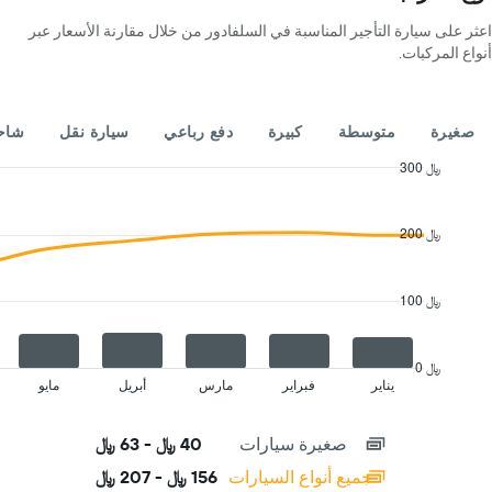
4
اعثر على سيارة التأجير المناسبة في السلفادور من خلال مقارنة الأسعار عبر
شركات
أنواع المركبات.
تأجير
سيارات
يتضمن
المخطط
صغيرة
متوسطة
كبيرة
دفع رباعي
سيارة نقل
شاحن
1
محور
300 ﷼
Y
Combination
Chart
الذي
graphic.
chart
with
يعرض
200 ﷼
2
أرخص
data
سعر
series.
لسيارة
100 ﷼
إيجار
The
في
chart
الشركات
has
0 ﷼
المحددة
1
يناير
فبراير
مارس
أبريل
مايو
End
of
X
interactive
axis
chart
صغيرة سيارات
40 ﷼ - 63 ﷼
displaying
categories.
جميع أنواع السيارات
156 ﷼ - 207 ﷼
Range: