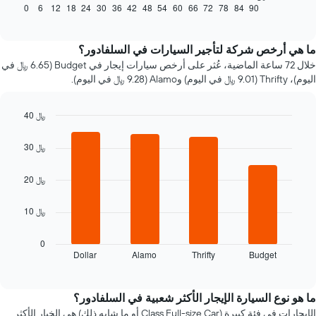
كيفية
0
6
12
18
24
30
36
42
48
54
60
66
72
78
84
90
End
of
تغير
interactive
سعر
chart
سيارة
ما هي أرخص شركة لتأجير السيارات في السلفادور؟
إيجار
خلال 72 ساعة الماضية، عُثر على أرخص سيارات إيجار في Budget (6.65 ﷼ في
عند
اليوم)، Thrifty (9.01 ﷼ في اليوم) وAlamo (9.28 ﷼ في اليوم).
الاقتراب
من
تاريخ
40 ﷼
الحجز
Bar
Chart
يتضمن
graphic.
chart
30 ﷼
المخطط
with
4
1
bars.
20 ﷼
محور
X
يعرض
الذي
10 ﷼
المخطط
يعرض
التالي
عدد
أرخص
0
الأيام
Dollar
Alamo
Thrifty
Budget
شركات
End
قبل
of
تأجير
الحجز
interactive
السيارات
chart
يتضمن
خلال
ما هو نوع السيارة الإيجار الأكثر شعبية في السلفادور؟
المخطط
آخر
الإيجارات في فئة كبيرة (Class Full-size Car أو ما شابه ذلك) هي الخيار الأكثر
التالي