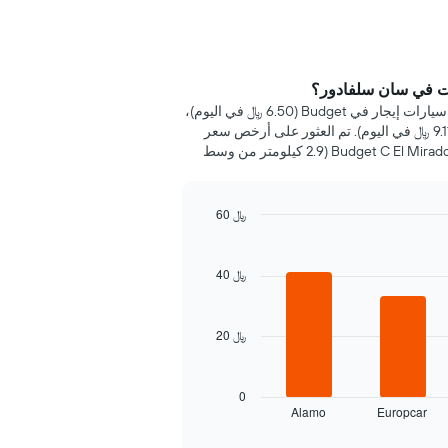
ت في سان سلفادور؟
خلال 72 ساعة الماضية، عُثر على أرخص سيارات إيجار في Budget (6.50 ﷼ في اليوم)،
Thrifty (9.01 ﷼ في اليوم) وEuropcar (9.11 ﷼ في اليوم). تم العثور على أرخص سعر
للسيارة الإيجار في Budget C El Mirador Y 85a Av Nte 648 (2.9 كيلومتر من وسط
60 ﷼
40 ﷼
20 ﷼
0
Alamo
Europcar