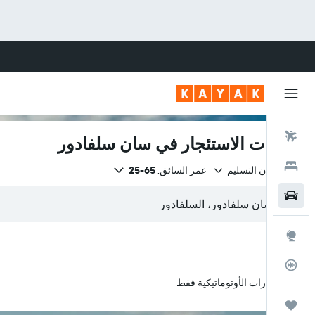
رحلات طيران
سيارات الاستئجار في سان سلفادور
فنادق
نفس مكان التسليم
عمر السائق:
65-25
سيارات
استكشاف
متعقب رحلة الطيران
السيارات الأوتوماتيكية فقط
رحلات