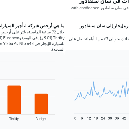
دور with confidence.
رة إيجار إلى سان سلفادور
ما هي أرخص شركة لتأجير السيارا
عليك حجز سيارة إيجار في سان سلفادور قبل رحلتك بحوالي 67 من الأياملتحصل على
المدينة).
Bar
Chart
graphic.
chart
with
4
bars.
يعرض
المخطط
التالي
أرخص
0
6
12
18
24
30
36
42
Thrifty
Budget
شركات
End
of
تأجير
interactive