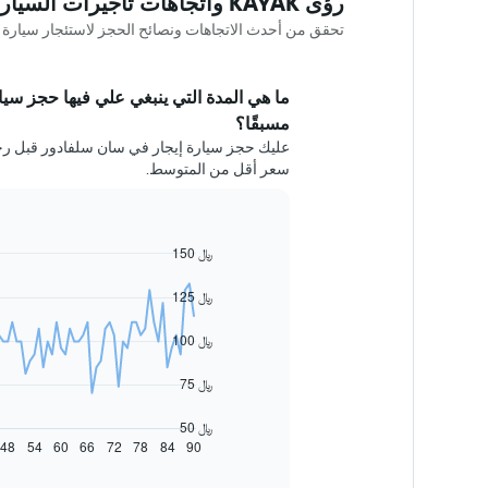
رؤى KAYAK واتجاهات تأجيرات السيارات في سان سلفادور
تحقق من أحدث الاتجاهات ونصائح الحجز لاستئجار سيارة في سان سلفا
ما هي المدة التي ينبغي علي فيها حجز سيا
مسبقًا؟
سعر أقل من المتوسط.
150 ﷼
Line
Chart
graphic.
chart
with
125 ﷼
91
data
100 ﷼
points.
يعرض
75 ﷼
المخطط
التالي
50 ﷼
كيفية
48
54
60
66
72
78
84
90
End
of
تغير
interactive
سعر
chart