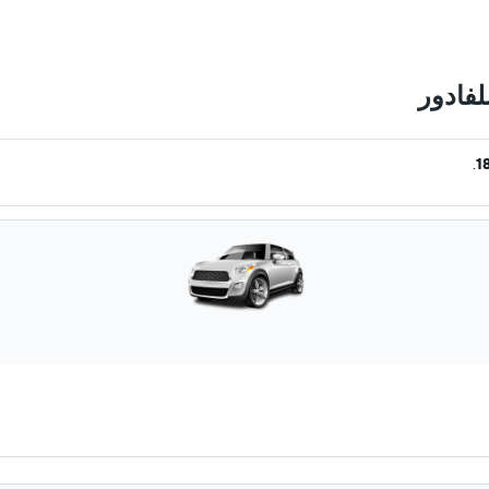
فادور
.