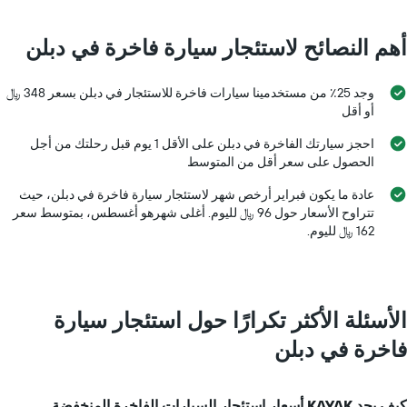
المخطط
1
محور
أهم النصائح لاستئجار سيارة فاخرة في دبلن
Y
الذي
يعرض
وجد 25٪ من مستخدمينا سيارات فاخرة للاستئجار في دبلن بسعر 348 ﷼
4
أو أقل
شركات
تأجير
احجز سيارتك الفاخرة في دبلن على الأقل 1 يوم قبل رحلتك من أجل
سيارات
الحصول على سعر أقل من المتوسط
يتضمن
المخطط
عادة ما يكون فبراير أرخص شهر لاستئجار سيارة فاخرة في دبلن، حيث
1
تتراوح الأسعار حول 96 ﷼ لليوم. أغلى شهرهو أغسطس، بمتوسط سعر
محور
162 ﷼ لليوم.
Y
الذي
يعرض
أرخص
الأسئلة الأكثر تكرارًا حول استئجار سيارة
سعر
لسيارة
فاخرة في دبلن
إيجار
في
الشركات
المحددة
كيف يجد KAYAK أسعار استئجار السيارات الفاخرة المنخفضة