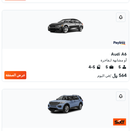
Audi A6
أو مشابهة لـفاخرة
4-5
5
5
564 ﷼
عرض الصفقة
/في اليوم