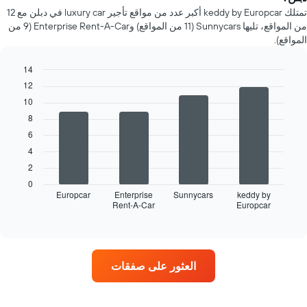
يتضمن
تمتلك keddy by Europcar أكبر عدد من مواقع تأجير luxury car في دبلن مع 12
المخطط
من المواقع، تليها Sunnycars (11 من المواقع) وEnterprise Rent-A-Car (9 من
1
المواقع).
محور
X
14
الذي
يعرض
Bar
12
Chart
graphic.
chart
أشهر
10
with
السنة
4
8
يتضمن
bars.
6
المخطط
1
4
يعرض
محور
المخطط
2
X
التالي
0
الذي
أربع
Europcar
Enterprise
Sunnycars
keddy by
يعرض
Rent-A-Car
Europcar
شركات
End
متوسط
of
تأجير
interactive
سعر
سيارات
chart
السيارة
في
الإيجار
المواقع
العثور على صفقات
في
الأكثر
اليوم
شعبية
يتضمن