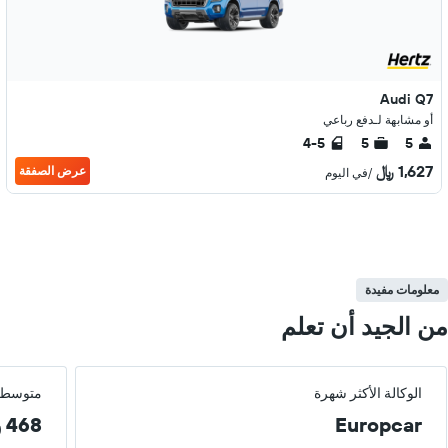
Audi Q7
أو مشابهة لـدفع رباعي
4-5
5
5
1,627 ﷼
عرض الصفقة
/في اليوم
معلومات مفيدة
من الجيد أن تعلم
الوكالة الأكثر شهرة
متوسط 
Europcar
468 ﷼ / يوم