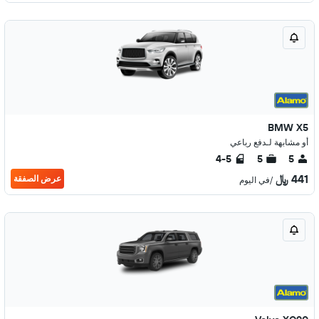
BMW X5
أو مشابهة لـدفع رباعي
4-5
5
5
441 ﷼
عرض الصفقة
/في اليوم