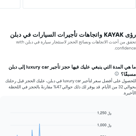
رؤى KAYAK واتجاهات تأجيرات السيارات في دبلن
تحقق من أحدث الاتجاهات ونصائح الحجز لاستئجار سيارة في دبلن with
confidence.
ما هي المدة التي ينبغي عليك فيها حجز تأجير luxury car إلى دبلن
مسبقًا؟
للحصول على أفضل سعر لتأجير luxury car في دبلن، عليك الحجز قبل رحلتك
بحوالي 32 من الأيام. قد يوفر لك ذلك حوالي 47% مقارنةً بالحجز في اللحظة
الأخيرة.
1,250 ﷼
Line
Chart
graphic.
chart
with
1,000 ﷼
91
data