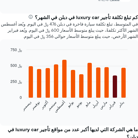
1
محور
Y
كم تبلغ تكلفة تأجير luxury car في دبلن في الشهر؟
الذي
في المتوسط، تبلغ تكلفة سيارة فاخرة في دبلن 476 ﷼ في اليوم. ويُعد أغسطس
يعرض
الشهر الأكثر تكلفةً، حيث يبلغ متوسط الأسعار 600 ﷼ في اليوم. ويُعد فبراير
أرخص
الشهر الأرخص، حيث يبلغ متوسط الأسعار حوالي 356 ﷼ في اليوم.
سعر
لسيارة
إيجار
750 ﷼
في
Bar
Chart
الشركات
graphic.
chart
500 ﷼
المحددة
with
12
bars.
250 ﷼
يعرض
المخطط
0
التالي
فبراير
مايو
أغسطس
نوفمبر
يناير
أبريل
يوليو
أكتوبر
مارس
يونيو
سبتمبر
ديسمبر
متوسط
سعر
End
of
سيارة
interactive
إيجار
chart
كل
ما هي الشركة التي لديها أكبر عدد من مواقع تأجير luxury car في
شهر
دبلن؟