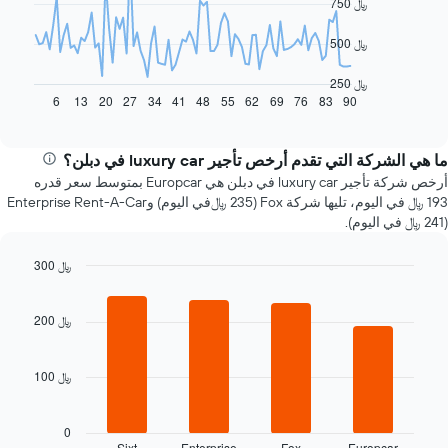
750 ﷼
points.
يعرض
500 ﷼
المخطط
التالي
250 ﷼
كيفية
6
13
20
27
34
41
48
55
62
69
76
83
90
End
of
تغير
interactive
سعر
chart
سيارة
ما هي الشركة التي تقدم أرخص تأجير luxury car في دبلن؟
إيجار
أرخص شركة تأجير luxury car في دبلن هي Europcar بمتوسط سعر قدره
عند
193 ﷼ في اليوم، تليها شركة Fox (235 ﷼في اليوم) وEnterprise Rent-A-Car
الاقتراب
(241 ﷼ في اليوم).
من
تاريخ
300 ﷼
الحجز
Bar
يتضمن
Chart
graphic.
chart
المخطط
with
200 ﷼
1
4
محور
bars.
X
100 ﷼
الذي
يعرض
يعرض
المخطط
عدد
التالي
0
الأيام
أرخص
Sixt
Enterprise
Fox
Europcar