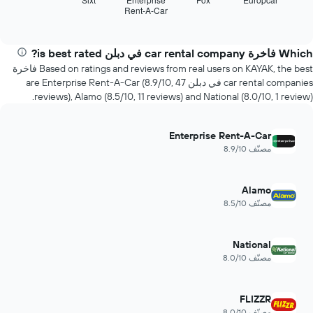
قبل
Rent-A-Car
شركات
End
الحجز
of
تأجير
interactive
يتضمن
السيارات
chart
المخطط
خلال
Which فاخرة car rental company في دبلن is best rated?
التالي
آخر
Based on ratings and reviews from real users on KAYAK, the best فاخرة
1
72
car rental companies في دبلن are Enterprise Rent-A-Car (8.9/10, 47
محور
ساعة.
reviews), Alamo (8.5/10, 11 reviews) and National (8.0/10, 1 review).
X
يتضمن
الذي
المخطط
يعرض
1
Enterprise Rent-A-Car
متوسط
محور
مصنّف 8.9/10
سعر
Y
السيارة
الذي
الإيجار
يعرض
Alamo
أرخص
مصنّف 8.5/10
4
شركات
تأجير
National
سيارات
مصنّف 8.0/10
الأكثر
شعبية
يتضمن
FLIZZR
المخطط
مصنّف 8.0/10