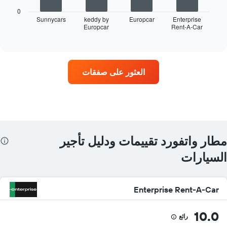
التالي
0
أربع
Sunnycars
keddy by
Europcar
Enterprise
Europcar
Rent-A-Car
شركات
End
of
تأجير
interactive
سيارات
chart
في
المواقع
العثور على صفقات
الأكثر
شعبية
يتضمن
المخطط
1
محور
Y
مطار واتفورد تقييمات ودليل تأجير
الذي
يعرض
السيارات
4
شركات
تأجير
Enterprise Rent-A-Car
سيارات
يتضمن
المخطط
10.0
رائع
1