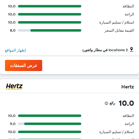
محور
النظافة
10.0
Y
الذي
الراحة
10.0
يعرض
استلام / تسليم السيارة
10.0
أرخص
القيمة مقابل السعر
8.0
سعر
لسيارة
إيجار
في
2 locations في مطار واتفورد
إظهار المواقع
الشركات
المحددة
عرض الصفقات
Hertz
10.0
رائع
النظافة
10.0
الراحة
9.0
استلام / تسليم السيارة
10.0