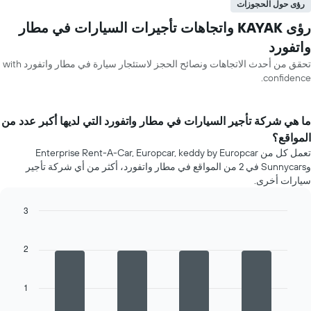
رؤى حول الحجوزات
رؤى KAYAK واتجاهات تأجيرات السيارات في مطار
واتفورد
تحقق من أحدث الاتجاهات ونصائح الحجز لاستئجار سيارة في مطار واتفورد with
confidence.
ما هي شركة تأجير السيارات في مطار واتفورد التي لديها أكبر عدد من
المواقع؟
تعمل كل من Enterprise Rent-A-Car, Europcar, keddy by Europcar
وSunnycars في 2 من المواقع في مطار واتفورد، أكثر من أي شركة تأجير
سيارات أخرى.
3
Bar
Chart
graphic.
chart
with
2
4
bars.
1
يعرض
المخطط