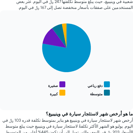
شعبية في وينيبيغ، حيث يبلغ متوسط تكلفتها 247 ﷼ في اليوم. عثر بعض
X
ساعة.
المستخدمين على صفقات بأسعار منخفضة تصل إلى 167 ﷼ في اليوم.
الذي
يتضمن
يعرض
المخطط
متوسط
1
سعر
Pie
Chart
محور
graphic.
السيارة
chart
Y
with
الإيجار
الذي
4
يعرض
slices.
أرخص
4
يعرض
شركات
المخطط
تأجير
التالي
سيارات
متوسط
الأكثر
سعر
شعبية
أنواع
دفع رباعي
صغيرة
يتضمن
السيارات
متوسطة
كبيرة
المخطط
End
الأكثر
of
1
شعبية
interactive
محور
chart
Y
ما هو أرخص شهر لاستئجار سيارة في وينيبيغ؟
الذي
أرخص شهر لاستئجار سيارة في وينيبيغ هو يناير بمتوسط تكلفة قدره 103 ﷼ في
يعرض
اليوم. يوليو هو الشهر الأكثر تكلفةً لاستئجار سيارة في وينيبيغ حيث يبلغ متوسط
أرخص
الأسعار 203 ﷼ في اليوم، والتي تميل إلى أن تكون 445% أعلى من المتوسط