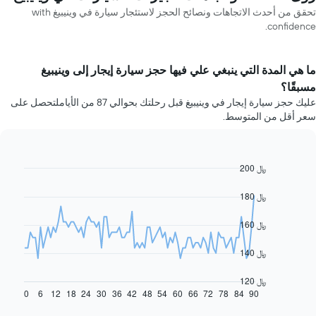
تحقق من أحدث الاتجاهات ونصائح الحجز لاستئجار سيارة في وينيبيغ with
confidence.
ما هي المدة التي ينبغي علي فيها حجز سيارة إيجار إلى وينيبيغ
مسبقًا؟
عليك حجز سيارة إيجار في وينيبيغ قبل رحلتك بحوالي 87 من الأياملتحصل على
سعر أقل من المتوسط.
200 ﷼
Line
Chart
graphic.
chart
with
180 ﷼
91
data
160 ﷼
points.
يعرض
140 ﷼
المخطط
التالي
120 ﷼
كيفية
0
6
12
18
24
30
36
42
48
54
60
66
72
78
84
90
End
of
تغير
interactive