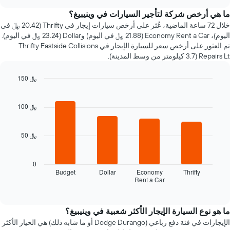
سعر
chart
سيارة
ما هي أرخص شركة لتأجير السيارات في وينيبيغ؟
إيجار
خلال 72 ساعة الماضية، عُثر على أرخص سيارات إيجار في Thrifty (20.42 ﷼ في
عند
اليوم)، Economy Rent a Car (21.88 ﷼ في اليوم) وDollar (23.24 ﷼ في اليوم).
الاقتراب
تم العثور على أرخص سعر للسيارة الإيجار في Thrifty Eastside Collisions
من
Repairs Lt (3.7 كيلومتر من وسط المدينة).
تاريخ
الحجز
150 ﷼
يتضمن
المخطط
Bar
Chart
graphic.
chart
1
with
100 ﷼
محور
4
X
bars.
الذي
50 ﷼
يعرض
يعرض
عدد
المخطط
الأيام
التالي
0
قبل
أرخص
Budget
Dollar
Economy
Thrifty
الحجز
Rent a Car
شركات
End
يتضمن
of
تأجير
interactive
المخطط
السيارات
chart
التالي
خلال
ما هو نوع السيارة الإيجار الأكثر شعبية في وينيبيغ؟
1
آخر
الإيجارات في فئة دفع رباعي (Dodge Durango أو ما شابه ذلك) هي الخيار الأكثر
محور
72