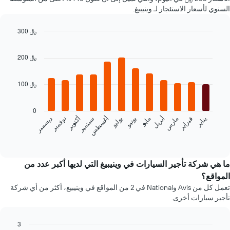
سعر
السنوي لأسعار الاستئجار لـ وينيبيغ.
لسيارة
إيجار
300 ﷼
في
Bar
الشركات
Chart
graphic.
chart
المحددة
200 ﷼
with
12
bars.
100 ﷼
يعرض
المخطط
0
التالي
فبراير
مايو
أغسطس
نوفمبر
يناير
أبريل
يوليو
أكتوبر
مارس
يونيو
سبتمبر
ديسمبر
متوسط
سعر
End
of
سيارة
interactive
إيجار
chart
كل
ما هي شركة تأجير السيارات في وينيبيغ التي لديها أكبر عدد من
شهر
المواقع؟
يتضمن
تعمل كل من Avis وNational في 2 من المواقع في وينيبيغ، أكثر من أي شركة
المخطط
تأجير سيارات أخرى.
1
محور
X
3