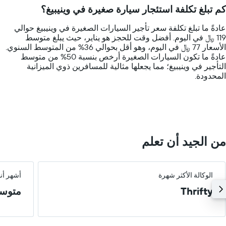
14
كم تبلغ تكلفة استئجار سيارة صغيرة في وينيبيغ؟
categories.
The
عادةً ما تبلغ تكلفة سعر تأجير السيارات الصغيرة في وينيبيغ حوالي
chart
119 ﷼ في اليوم. أفضل وقت للحجز هو يناير، حيث يبلغ متوسط
has
الأسعار 77 ﷼ في اليوم، وهو أقل بحوالي 36% من المتوسط السنوي.
1
عادةً ما تكون السيارات الصغيرة أرخص بنسبة 50% من متوسط
Y
التأجير في وينيبيغ؛ مما يجعلها مثالية للمسافرين ذوي الميزانية
axis
المحدودة.
displaying
values.
Range:
0
to
400.
من الجيد أن تعلم
الوكالة الأكثر شهرة
أشهر أن
Thrifty
متوس