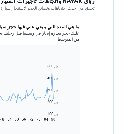
رؤى KAYAK واتجاهات تأجيرات السيارات في ويتشيتا
تحقق من أحدث الاتجاهات ونصائح الحجز لاستئجار سيارة في ويتشيتا nce
ما هي المدة التي ينبغي علي فيها حجز سيار
من المتوسط.
500 ﷼
Line
Chart
graphic.
chart
with
400 ﷼
91
data
300 ﷼
points.
يعرض
200 ﷼
المخطط
التالي
100 ﷼
كيفية
48
54
60
66
72
78
84
90
End
of
تغير
interactive
سعر
chart