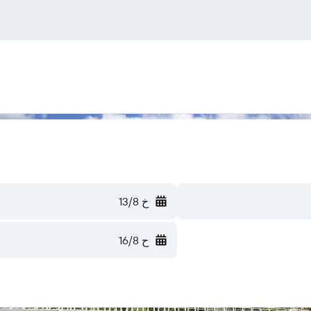
خ 13/8
ح 16/8