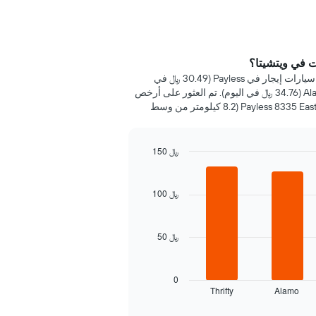
 في ويتشيتا؟
خلال 72 ساعة الماضية، عُثر على أرخص سيارات إيجار في Payless (30.49 ﷼ في
اليوم)، Dollar (33.23 ﷼ في اليوم) وAlamo (34.76 ﷼ في اليوم). تم العثور على أرخص
سعر للسيارة الإيجار في Payless 8335 East Kellogg Drive (8.2 كيلومتر من وسط
150 ﷼
100 ﷼
50 ﷼
0
Thrifty
Alamo