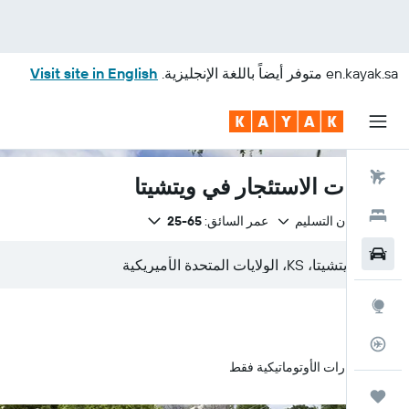
en.kayak.sa
متوفر أيضاً باللغة الإنجليزية.
Visit site in English
رحلات طيران
سيارات الاستئجار في ويتشيتا
فنادق
نفس مكان التسليم
عمر السائق:
65-25
سيارات
استكشاف
متعقب رحلة الطيران
السيارات الأوتوماتيكية فقط
رحلات