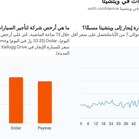
with confide.
ة إيجار إلى ويتشيتا مسبقًا؟
ما هي أرخص شركة لتأجير السيارات
عليك حجز سيارة إيجار في ويتشيتا قبل رحلتك بحوالي 7 من الأياملتحصل على سعر أقل
المدينة).
Bar
Chart
graphic.
chart
with
4
bars.
يعرض
المخطط
التالي
أرخص
0
6
12
18
24
30
36
42
Dollar
Payless
شركات
End
of
تأجير
interactive