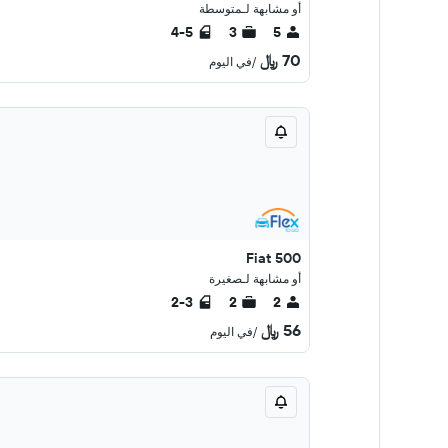
أو مشابهة لـمتوسطة
4-5
3
5
70 ﷼
/في اليوم
Fiat 500
أو مشابهة لـصغيرة
2-3
2
2
56 ﷼
/في اليوم