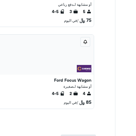
أو مشابهة لـدفع رباعي
4-5
3
5
75 ﷼
/في اليوم
Ford Focus Wagon
أو مشابهة لـصغيرة
4-5
2
4
85 ﷼
/في اليوم