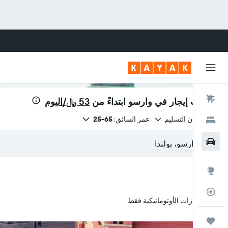
رحلات طيران
سيارات إيجار في وارسو ابتداءً من
53 ﷼/اليوم
نفس مكان التسليم
عمر السائق:
65-25
فنادق
سيارات
استكشاف
متعقب رحلة الطيران
السيارات الأوتوماتيكية فقط
رحلات