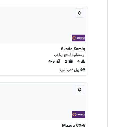
Skoda Kamiq
أو مشابهة لـدفع رباعي
4-5
2
4
69 ﷼
/في اليوم
Mazda CX-5