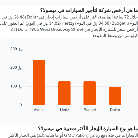
سعر
chart
سيارة
ما هي أرخص شركة لتأجير السيارات في ميسولا؟
إيجار
خلال 72 ساعة الماضية، عُثر على أرخص سيارات إيجار في Dollar (26.46 ﷼ في
عند
اليوم)، Budget (34.58 ﷼ في اليوم) وHertz (34.82 ﷼ في اليوم). تم العثور على
الاقتراب
أرخص سعر للسيارة الإيجار في Dollar 1905 West Broadway Street (2.7
من
كيلومتر من وسط المدينة).
تاريخ
الحجز
300 ﷼
يتضمن
المخطط
Bar
Chart
graphic.
chart
1
with
محور
200 ﷼
4
X
bars.
الذي
يعرض
100 ﷼
يعرض
عدد
المخطط
الأيام
التالي
قبل
أرخص
0
الحجز
Alamo
Hertz
Budget
Dollar
شركات
End
يتضمن
of
تأجير
interactive
المخطط
السيارات
chart
التالي
خلال
ما هو نوع السيارة الإيجار الأكثر شعبية في ميسولا؟
1
آخر
الإيجارات في فئة دفع رباعي (GMC Yukon أو ما شابه ذلك) هي الخيار الأكثر
محور