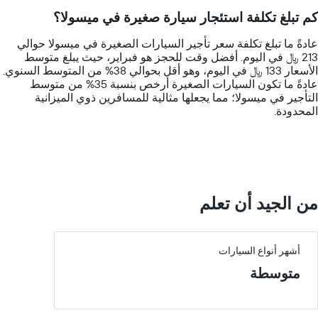
14
كم تبلغ تكلفة استئجار سيارة صغيرة في ميسولا؟
categories.
The
عادةً ما تبلغ تكلفة سعر تأجير السيارات الصغيرة في ميسولا حوالي
chart
213 ﷼ في اليوم. أفضل وقت للحجز هو فبراير، حيث يبلغ متوسط
has
الأسعار 133 ﷼ في اليوم، وهو أقل بحوالي 38% من المتوسط السنوي.
1
عادةً ما تكون السيارات الصغيرة أرخص بنسبة 35% من متوسط
Y
التأجير في ميسولا؛ مما يجعلها مثالية للمسافرين ذوي الميزانية
axis
المحدودة.
displaying
values.
Range:
0
to
600.
من الجيد أن تعلم
أشهر أنواع السيارات
متوسطة