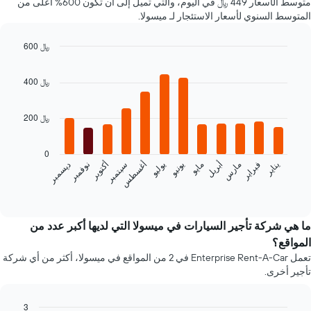
متوسط الأسعار 449 ﷼ في اليوم، والتي تميل إلى أن تكون 600% أعلى من
سعر
المتوسط السنوي لأسعار الاستئجار لـ ميسولا.
لسيارة
إيجار
600 ﷼
في
Bar
الشركات
Chart
graphic.
chart
المحددة
400 ﷼
with
12
bars.
200 ﷼
يعرض
المخطط
0
التالي
فبراير
مايو
أغسطس
نوفمبر
يناير
أبريل
يوليو
أكتوبر
مارس
يونيو
سبتمبر
ديسمبر
متوسط
سعر
End
of
سيارة
interactive
إيجار
chart
كل
ما هي شركة تأجير السيارات في ميسولا التي لديها أكبر عدد من
شهر
المواقع؟
يتضمن
تعمل Enterprise Rent-A-Car في 2 من المواقع في ميسولا، أكثر من أي شركة
المخطط
تأجير أخرى.
1
محور
X
3