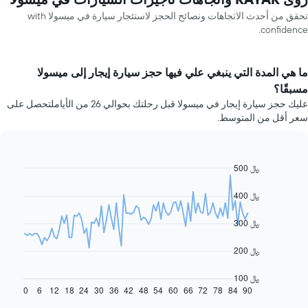
تحقق من أحدث الاتجاهات ونصائح الحجز لاستئجار سيارة في ميسولا with
confidence.
ما هي المدة التي ينبغي علي فيها حجز سيارة إيجار إلى ميسولا
مسبقًا؟
عليك حجز سيارة إيجار في ميسولا قبل رحلتك بحوالي 26 من الأياملتحصل على
سعر أقل من المتوسط.
500 ﷼
Line
Chart
graphic.
chart
with
400 ﷼
91
data
300 ﷼
points.
يعرض
200 ﷼
المخطط
التالي
100 ﷼
كيفية
0
6
12
18
24
30
36
42
48
54
60
66
72
78
84
90
End
of
تغير
interactive