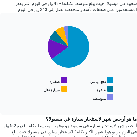
72
شعبية في ميسولا، حيث يبلغ متوسط تكلفتها 489 ﷼ في اليوم. عثر بعض
X
ساعة.
المستخدمين على صفقات بأسعار منخفضة تصل إلى 343 ﷼ في اليوم.
الذي
يتضمن
يعرض
المخطط
متوسط
1
سعر
Pie
Chart
محور
graphic.
السيارة
chart
Y
with
الإيجار
الذي
5
يعرض
slices.
أرخص
4
يعرض
شركات
المخطط
تأجير
التالي
سيارات
متوسط
دفع رباعي
صغيرة
الأكثر
سعر
شعبية
أنواع
فاخرة
سيارة نقل
يتضمن
السيارات
متوسطة
المخطط
End
الأكثر
of
1
شعبية
interactive
محور
chart
Y
ما هو أرخص شهر لاستئجار سيارة في ميسولا؟
الذي
أرخص شهر لاستئجار سيارة في ميسولا هو نوفمبر بمتوسط تكلفة قدره 152 ﷼
يعرض
في اليوم. يوليو هو الشهر الأكثر تكلفةً لاستئجار سيارة في ميسولا حيث يبلغ
أرخص