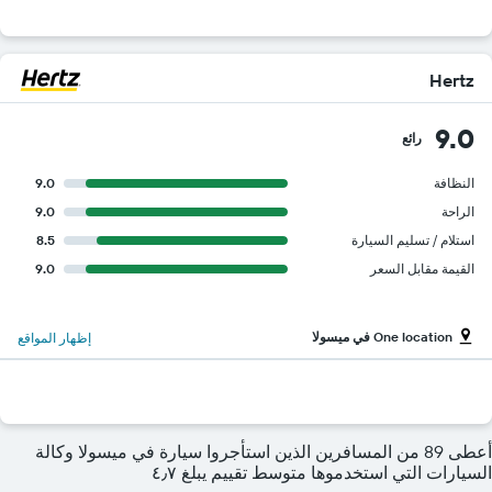
Hertz
9.0
رائع
النظافة
9.0
الراحة
9.0
استلام / تسليم السيارة
8.5
القيمة مقابل السعر
9.0
One location في ميسولا
إظهار المواقع
أعطى 89 من المسافرين الذين استأجروا سيارة في ميسولا وكالة
السيارات التي استخدموها متوسط تقييم يبلغ ٤٫٧