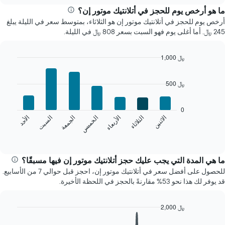
سعر
ما هو أرخص يوم للحجز في أتلانتيك موتور إن؟
غرفة
أرخص يوم للحجز في أتلانتيك موتور إن هو الثلاثاء، بمتوسط سعر في الليلة يبلغ
كل
245 ﷼. أما أغلى يوم فهو السبت بسعر 808 ﷼ في الليلة.
شهر
يتضمن
المخطط
1,000 ﷼
1
Bar
Chart
محور
graphic.
chart
500 ﷼
X
with
7
الذي
bars.
يعرض
0
الشهور.
الخميس
السبت
الاثنين
الأربعاء
الجمعة
الأحد
الثلاثاء
يعرض
يتضمن
المخطط
End
المخطط
of
التالي
التالي
interactive
متوسط
chart
1
سعر
ما هي المدة التي يجب عليك حجز أتلانتيك موتور إن فيها مسبقًا؟
محور
غرفة
Y
للحصول على أفضل سعر في أتلانتيك موتور إن، احجز قبل حوالي 7 من الأسابيع.
كل
الذي
قد يوفر لك هذا نحو 53% مقارنةً بالحجز في اللحظة الأخيرة.
يوم
يعرض
في
متوسط
الأسبوع
2,000 ﷼
سعر
يتضمن
غرفة
Line
Chart
المخطط
graphic.