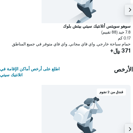
سوهو سويتس أتلانتيك سيتي بيتش بلوك
7.8 جيد (88 تقييم)
0.17 كم
حمام سباحة خارجي, واي فاي مجاني, واي فاي متوفر في جميع المناطق
371 ﷼+
الأرخص
اطلع على أرخص أماكن الإقامة في
اتلانتيك سيتي
فندق من 2 نجوم