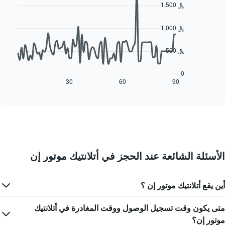
chart
1,500 ﷼
1
with
90
محور
data
1,000 ﷼
X
points.
الذي
يعرض
500 ﷼
يعرض
أيام
المخطط
الأسبوع.
التالي
0
يتضمن
كيفية
30
60
90
End
المخطط
of
تغير
التالي
interactive
سعر
chart
1
غرفة
محور
عند
Y
اقتراب
الذي
تاريخ
يعرض
الإقامة
متوسط
الأسئلة الشائعة عند الحجز في أتلانتيك موتور إن
يتضمن
سعر
المخطط
غرفة
1
أين يقع أتلانتيك موتور إن ؟
محور
X
الذي
متى يكون وقت تسجيل الوصول ووقت المغادرة في أتلانتيك
يعرض
موتور إن؟
عدد