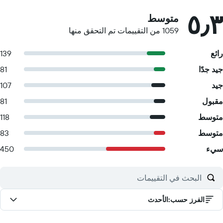
٥٫٣
متوسط
1059 من التقييمات تم التحقق منها
رائع
139
جيد جدًا
81
جيد
107
مقبول
81
متوسط
118
متوسط
83
سيء
450
الفرز حسب
:
الأحدث