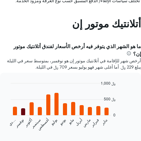
تختلف سياسات الإلغاء/ الدفع المسبق حسب نوع الغرفة ومزود الخدمة.
أتلانتيك موتور إن
ما هو الشهر الذي يتوفر فيه أرخص الأسعار لفندق أتلانتيك موتور
إن؟
أرخص شهر للإقامة في أتلانتيك موتور إن هو نوفمبر، بمتوسط سعر في الليلة
يبلغ 229 ﷼. أما أغلى شهر فهو يوليو بسعر 709 ﷼ في الليلة.
1,000 ﷼
Bar
Chart
graphic.
chart
500 ﷼
with
12
bars.
0
يناير
فبراير
مارس
أبريل
مايو
يونيو
يوليو
أغسطس
سبتمبر
أكتوبر
نوفمبر
…
يعرض
د
ي
المخطط
End
of
التالي
interactive
متوسط
chart