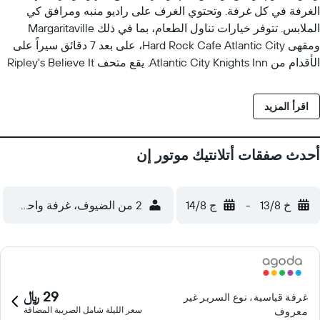
الغرفة في كل غرفة. وتحتوي الغرف على راديو منبه ومرافق كي
الملابس. تتوفر خيارات تناول الطعام، بما في ذلك Margaritaville
ومقهى Hard Rock Cafe Atlantic City، على بعد 7 دقائق سيراً على
الأقدام من Atlantic City Knights Inn. يقع متحف Ripley's Believe It
or Not على بعد 10 دقائق سيرا على الأقدام.
اقرأ المزيد
أحدث صفقات أتلانتيك موتور إن
خ 13/8
-
ج 14/8
2 من الضيوف، غرفة واحدة
29 ﷼
غرفة قياسية، نوع السرير غير
سعر الليلة شامل الصريبة المضافة
معروف