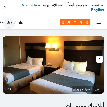
en.kayak.sa
متوفر أيضاً باللغة الإنجليزية.
Visit site in
English
تسجيل الدخ
صور لـ أتلانتيك موتور إن
1/14
أتلانتيك موتور إن