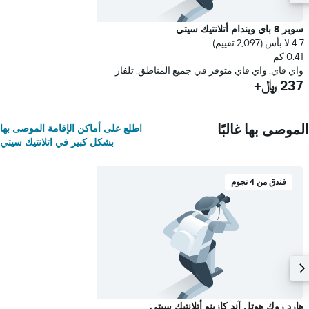
سوبر 8 باي ويندام أتلانتيك سيتي
4.7 لا بأس (2,097 تقييم)
0.41 كم
واي فاي, واي فاي متوفر في جميع المناطق, تلفاز
237 ﷼+
الموصى بها غالبًا
اطلع على أماكن الإقامة الموصى بها
بشكل كبير في اتلانتيك سيتي
فندق من 4 نجوم
هارد روك هوتل آند كازينو أتلانتيك سيتي