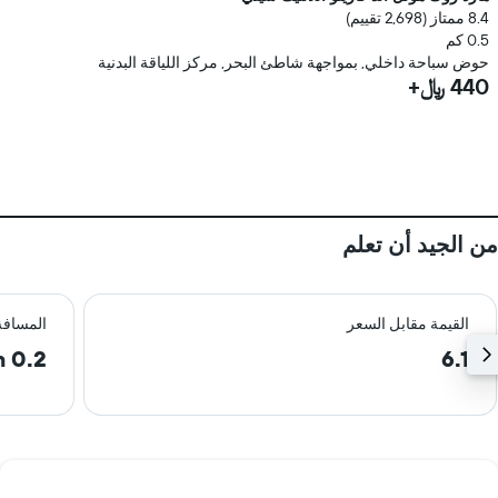
8.4 ممتاز (2,698 تقييم)
0.5 كم
حوض سباحة داخلي, بمواجهة شاطئ البحر, مركز اللياقة البدنية
440 ﷼+
من الجيد أن تعلم
القيمة مقابل السعر
المسافة
0.2 km
6.1