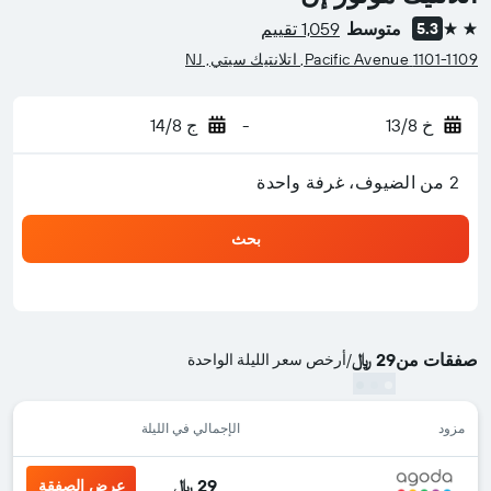
متوسط
1,059 تقييم
5.3
2 نجمتين
1101-1109 Pacific Avenue, اتلانتيك سيتي, NJ
خ 13/8
-
ج 14/8
2 من الضيوف، غرفة واحدة
بحث
صفقات من
29 ﷼
/
أرخص سعر الليلة الواحدة
مزود
الإجمالي في الليلة
29 ﷼
عرض الصفقة