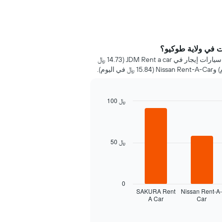
 في ولاية طوكيو؟
خلال 72 ساعة الماضية، عُثر على أرخص سيارات إيجار في JDM Rent a car (14.73 ﷼
100 ﷼
50 ﷼
0
SAKURA Rent
Nissan Rent-A
A Car
Car