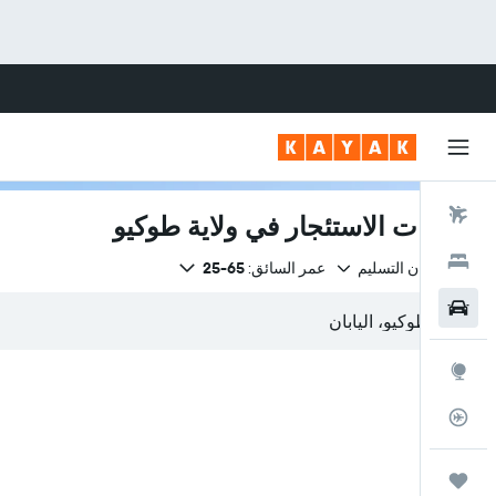
رحلات طيران
سيارات الاستئجار في ولاية طوكيو
فنادق
نفس مكان التسليم
عمر السائق:
65-25
سيارات
استكشاف
متعقب رحلة الطيران
رحلات