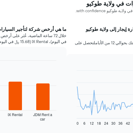
و with confidence.
ة إيجار إلى ولاية طوكيو
ما هي أرخص شركة لتأجير السيارات
في اليوم)، IX Rental (15.68 ﷼ في اليوم) وNissan Rent-A-Car (15.84 ﷼ في اليوم).
عليك حجز سيارة إيجار في ولاية طوكيو قبل رحلتك بحوالي 12 من الأياملتحصل على
Bar
Chart
graphic.
chart
with
4
bars.
يعرض
المخطط
التالي
أرخص
-
IX Rental
JDM Rent a
car
شركات
End
0
6
12
18
24
30
36
42
of
تأجير
interactive
السيارات
chart