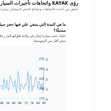
رؤى KAYAK واتجاهات تأجيرات السيارات في ولاية طوكيو
تحقق من أحدث الاتجاهات ونصائح الحجز لاستئجار سيارة في ولاية طوكي
ما هي المدة التي ينبغي علي فيها حجز سيار
مسبقًا؟
سعر أقل من المتوسط.
275 ﷼
Line
Chart
graphic.
chart
with
250 ﷼
91
data
225 ﷼
points.
يعرض
200 ﷼
المخطط
التالي
175 ﷼
كيفية
48
54
60
66
72
78
84
90
End
of
تغير
interactive