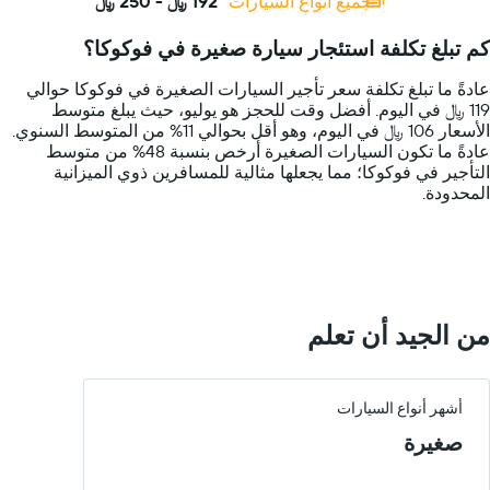
جميع أنواع السيارات
192 ﷼ - 250 ﷼
Range:
14
كم تبلغ تكلفة استئجار سيارة صغيرة في فوكوكا؟
categories.
The
عادةً ما تبلغ تكلفة سعر تأجير السيارات الصغيرة في فوكوكا حوالي
chart
119 ﷼ في اليوم. أفضل وقت للحجز هو يوليو، حيث يبلغ متوسط
has
الأسعار 106 ﷼ في اليوم، وهو أقل بحوالي 11% من المتوسط السنوي.
1
عادةً ما تكون السيارات الصغيرة أرخص بنسبة 48% من متوسط
Y
التأجير في فوكوكا؛ مما يجعلها مثالية للمسافرين ذوي الميزانية
axis
المحدودة.
displaying
values.
Range:
0
to
300.
من الجيد أن تعلم
أشهر أنواع السيارات
صغيرة