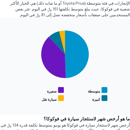
آخر
الإيجارات في فئة متوسطة (Toyota Prius أو ما شابه ذلك) هي الخيار الأكثر
X
72
شعبية في فوكوكا، حيث يبلغ متوسط تكلفتها 151 ﷼ في اليوم. عثر بعض
الذي
ساعة.
المستخدمين على صفقات بأسعار منخفضة تصل إلى 81 ﷼ في اليوم.
يعرض
يتضمن
متوسط
المخطط
سعر
1
السيارة
Pie
Chart
محور
الإيجار
graphic.
chart
Y
with
الذي
4
يعرض
slices.
أرخص
4
يعرض
شركات
المخطط
تأجير
التالي
سيارات
متوسط
الأكثر
سعر
شعبية
أنواع
متوسطة
صغيرة
يتضمن
السيارات
كبيرة
سيارة نقل
المخطط
End
الأكثر
of
1
شعبية
interactive
محور
chart
Y
ما هو أرخص شهر لاستئجار سيارة في فوكوكا؟
الذي
أرخص شهر لاستئجار سيارة في فوكوكا هو يونيو بمتوسط تكلفة قدره 134 ﷼ في
يعرض