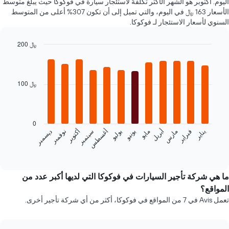
اليوم. أكتوبر هو الشهر الأكثر تكلفةً لاستئجار سيارة في فوكوكا حيث يبلغ متوسط
أرخص
الأسعار 163 ﷼ في اليوم، والتي تميل إلى أن تكون 307% أعلى من المتوسط
سعر
السنوي لأسعار الاستئجار لـ فوكوكا.
لسيارة
إيجار
200 ﷼
في
Bar
الشركات
Chart
graphic.
chart
المحددة
with
12
100 ﷼
bars.
يعرض
المخطط
0
التالي
فبراير
مايو
أغسطس
نوفمبر
يناير
أبريل
يوليو
أكتوبر
مارس
يونيو
سبتمبر
ديسمبر
متوسط
سعر
End
of
سيارة
interactive
إيجار
chart
كل
ما هي شركة تأجير السيارات في فوكوكا التي لديها أكبر عدد من
شهر
المواقع؟
يتضمن
تعمل Avis في 7 من المواقع في فوكوكا، أكثر من أي شركة تأجير أخرى.
المخطط
1
محور