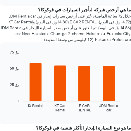
سعر
chart
سيارة
ما هي أرخص شركة لتأجير السيارات في فوكوكا؟
إيجار
خلال 72 ساعة الماضية، عُثر على أرخص سيارات إيجار في JDM Rent a car
عند
(14.72 ﷼ في اليوم)، E CAR RENTAL (14.80 ﷼ في اليوم) وKT Car Rental
الاقتراب
(14.86 ﷼ في اليوم). تم العثور على أرخص سعر للسيارة الإيجار في JDM Rent a
من
car Near Hakataeki Chuo-gai 2-chome, Hakata-ku, Fukuoka City,
تاريخ
Fukuoka Prefecture. (1.2 كيلومتر من وسط المدينة).
الحجز
يتضمن
75 ﷼
المخطط
1
Bar
Chart
graphic.
chart
محور
with
50 ﷼
X
4
الذي
bars.
يعرض
25 ﷼
عدد
يعرض
الأيام
المخطط
قبل
التالي
0
الحجز
أرخص
IX Rental
KT Car
E CAR
JDM Rent a
يتضمن
Rental
RENTAL
car
شركات
End
المخطط
of
تأجير
interactive
التالي
السيارات
chart
1
خلال
ما هو نوع السيارة الإيجار الأكثر شعبية في فوكوكا؟
محور