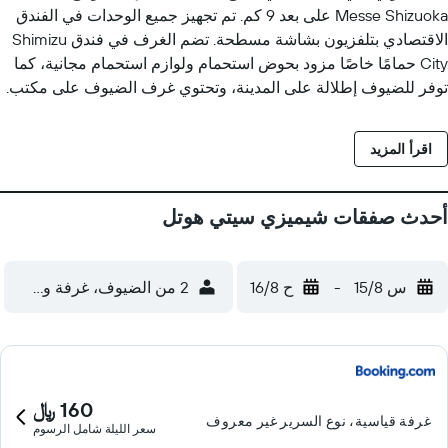
Messe Shizuoka على بعد 9 كم. تم تجهيز جميع الوحدات في الفندق
الاقتصادي بتلفزيون بشاشة مسطحة. تضم الغرف في فندق Shimizu
City حمامًا خاصًا مزود بحوض استحمام ولوازم استحمام مجانية، كما
توفر للضيوف إطلالة على المدينة، وتحتوي غرف الضيوف على مكتب.
تتوفر وجبة إفطار آسيوية كل صباح في مكان الإقامة. يقع Miho no
Matsubara، وهو شاطئ خلاب تصطف على جانبيه أشجار الصنوبر تم
اقرأ المزيد
اختياره كموقع للتراث العالمي، على بعد 25 دقيقة بالسيارة من مكان
الإقامة. يقع IAI Stadium Nihondaira على بعد حوالي 20 دقيقة
بالسيارة، في حين تقع S-Pulse Dream Plaza ومنطقة التسوق وتناول
أحدث صفقات شيميزي سيتي هوتل
الطعام مع السينما على بعد 10 دقائق بالسيارة. ويقع مطار شيزوكا
على بعد 38 كم من مكان الإقامة.
س 15/8
-
ح 16/8
2 من الضيوف، غرفة واحدة
160 ﷼
غرفة قياسية، نوع السرير غير معروف
سعر الليلة شامل الرسوم