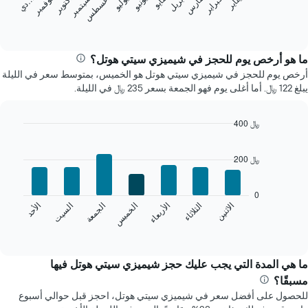
فبراير
مايو
أغسطس
نوفمبر
يناير
أبريل
يوليو
أكتوبر
مارس
يونيو
سبتمبر
يعرض
د
ي
المخطط
End
of
التالي
interactive
متوسط
chart
سعر
ما هو أرخص يوم للحجز في شيميزي سيتي هوتل؟
غرفة
أرخص يوم للحجز في شيميزي سيتي هوتل هو الخميس، بمتوسط سعر في الليلة
كل
يبلغ 122 ﷼. أما أغلى يوم فهو الجمعة بسعر 235 ﷼ في الليلة.
شهر
يتضمن
المخطط
400 ﷼
1
Bar
Chart
محور
graphic.
chart
200 ﷼
X
with
7
الذي
bars.
يعرض
0
الشهور.
الخميس
الجمعة
السبت
الأحد
الاثنين
الثلاثاء
الأربعاء
يعرض
يتضمن
المخطط
End
المخطط
of
التالي
التالي
interactive
متوسط
chart
1
سعر
ما هي المدة التي يجب عليك حجز شيميزي سيتي هوتل فيها
محور
غرفة
Y
مسبقًا؟
كل
الذي
للحصول على أفضل سعر في شيميزي سيتي هوتل، احجز قبل حوالي أسبوع
يوم
يعرض