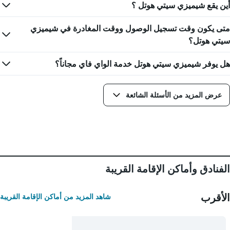
أين يقع شيميزي سيتي هوتل ؟
محور
X
الذي
متى يكون وقت تسجيل الوصول ووقت المغادرة في شيميزي
يعرض
سيتي هوتل؟
عدد
الأيام
هل يوفر شيميزي سيتي هوتل خدمة الواي فاي مجاناً؟
قبل
الإقامة
يتضمن
المخطط
عرض المزيد من الأسئلة الشائعة
التالي
1
محور
Y
الذي
يعرض
متوسط
الفنادق وأماكن الإقامة القريبة
سعر
غرفة
الأقرب
شاهد المزيد من أماكن الإقامة القريبة