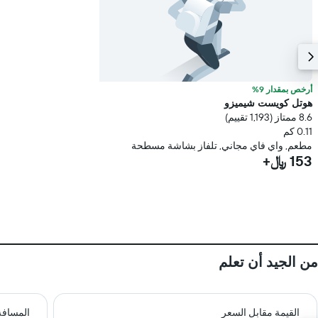
أرخص بمقدار 9%
هوتل كويست شيميزو
8.6 ممتاز (1,193 تقييم)
0.11 كم
مطعم, واي فاي مجاني, تلفاز بشاشة مسطحة
153 ﷼+
من الجيد أن تعلم
القيمة مقابل السعر
المسافة