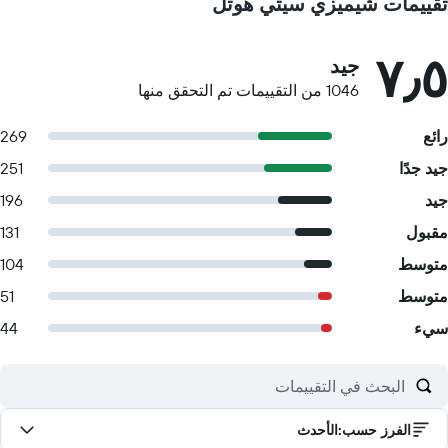
تقييمات شيميزي سيتي هوتل
٧٫٥
جيد
1046 من التقييمات تم التحقق منها
رائع
269
جيد جدًا
251
جيد
196
مقبول
131
متوسط
104
متوسط
51
سيء
44
الفرز حسب
:
الأحدث