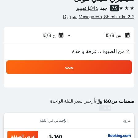
جيد
1,046 تقييم
7.5
3 نجوم
2-2 Masagocho, Shimizu-ku, شيزوكا
س 15/8
-
ح 16/8
2 من الضيوف، غرفة واحدة
بحث
صفقات من
160 ﷼
/
أرخص سعر الليلة الواحدة
مزود
الإجمالي في الليلة
160 ﷼
عرض الصفقة