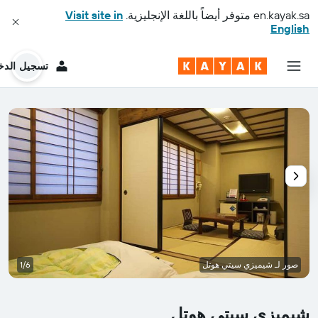
en.kayak.sa
متوفر أيضاً باللغة الإنجليزية.
Visit site in
English
تسجيل الدخ
صور لـ شيميزي سيتي هوتل
1/6
شيميزي سيتي هوتل