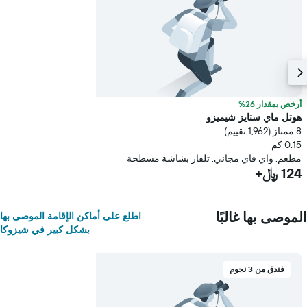
أرخص بمقدار 26%
هوتل ماي ستايز شيميزو
8 ممتاز (1,962 تقييم)
0.15 كم
مطعم, واي فاي مجاني, تلفاز بشاشة مسطحة
124 ﷼+
الموصى بها غالبًا
اطلع على أماكن الإقامة الموصى بها
بشكل كبير في شيزوكا
فندق من 3 نجوم