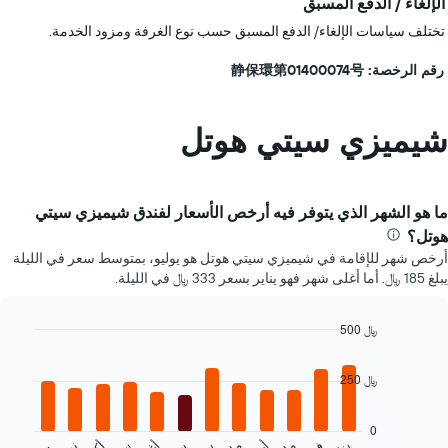
الإلغاء / الدفع المسبق
تختلف سياسات الإلغاء/ الدفع المسبق حسب نوع الغرفة ومزود الخدمة.
رقم الرخصة: 静保環第01400074号
شيميزي سيتي هوتل
ما هو الشهر الذي يتوفر فيه أرخص الأسعار لفندق شيميزي سيتي
هوتل؟
أرخص شهر للإقامة في شيميزي سيتي هوتل هو يوليو، بمتوسط سعر في الليلة
يبلغ 185 ﷼. أما أغلى شهر فهو يناير بسعر 333 ﷼ في الليلة.
500 ﷼
Bar
Chart
graphic.
chart
250 ﷼
with
12
bars.
0
…