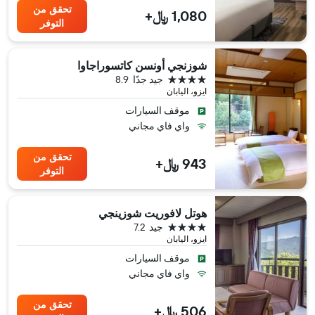
تحقق من
1,080 ﷼+
التوفر
شوزنجي أونسن كاتسوراجاوا
4 نجوم
جيد جدًا
8.9
ايزو، اليابان
موقف السيارات
واي فاي مجاني
تحقق من
943 ﷼+
التوفر
هوتل لافوريت شوزينجي
4 نجوم
جيد
7.2
ايزو، اليابان
موقف السيارات
واي فاي مجاني
تحقق من
506 ﷼+