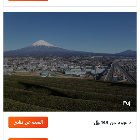
Fuji
3 نجوم من
144 ﷼
البحث عن فنادق