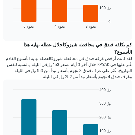
يعرض
يعرض
100 ﷼
أيام
المخطط
الأسبوع.
التالي
يتضمن
متوسط
0
المخطط
3 نجوم
4 نجوم
5 نجوم
سعر
End
التالي
of
الغرفة
interactive
1
هذه
chart
محور
الليلة
كم تكلفة فندق في محافظة شيزوكاخلال عطلة نهاية هذا
Y
الذي
الأسبوع؟
الذي
عُثر
لقد كانت أرخص غرفة فندق في محافظة شيزوكالعطلة نهاية الأسبوع القادم
يعرض
عليه
عُثر عليها في KAYAK خلال آخر 3 أيام بسعر 153 ﷼في الليلة. بالنسبة لنفس
متوسط
خلال
التواريخ، عُثر على غرف فندق 3 نجوم بأسعار تبدأ من 153 ﷼ في الليلة
سعر
آخر
غرفة
وغرف فندق 4 نجوم بأسعار تبدأ من 252 ﷼ في الليلة.
3
أيام
400 ﷼
مع
التصنيف
Bar
Chart
graphic.
chart
حسب
300 ﷼
with
النجوم
3
يتضمن
bars.
200 ﷼
المخطط
1
يعرض
محور
100 ﷼
المخطط