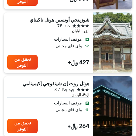
التوفر
شوزينجي أونسين هوتل تاكيتاي
4 نجوم
جيد
7.5
ايزو، اليابان
موقف السيارات
واي فاي مجاني
تحقق من
427 ﷼+
التوفر
هوتل روت إن شينفوجي إكيمينامي
3 نجوم
جيد جدًا
8.7
Fuji، اليابان
موقف السيارات
واي فاي مجاني
تحقق من
264 ﷼+
التوفر