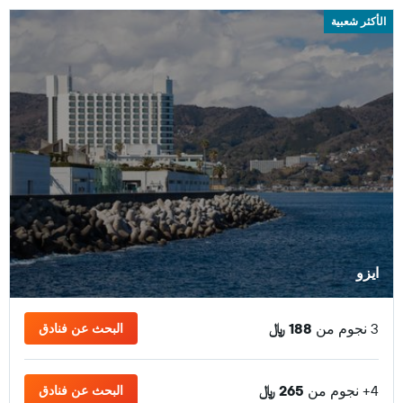
الأكثر شعبية
ايزو
3 نجوم من
188 ﷼
البحث عن فنادق
4+ نجوم من
265 ﷼
البحث عن فنادق