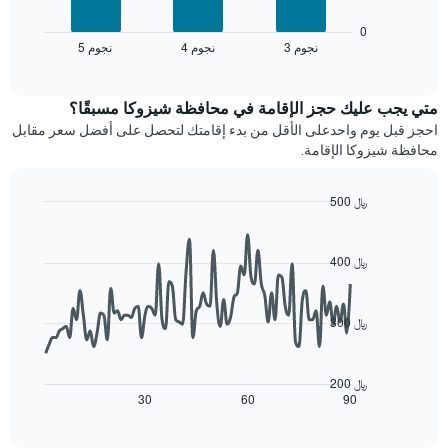
X
التالي
التي
متوسط
0
تعرض
3 نجوم
4 نجوم
5 نجوم
سعر
End
فئات
of
الغرفة
interactive
الفنادق
خلال
chart
بالنجوم.
عطلة
متي يجب عليك حجز الإقامة في محافظة شيزوكا مسبقًا؟
يتضمن
نهاية
احجز قبل يوم واحدعلى الأقل من بدء إقامتك لتحصل على أفضل سعر مقابل
المخطط
هذا
محافظة شيزوكا الإقامة.
1
الأسبوع
محور
الذي
Y
عُثر
500 ﷼
الذي
عليه
Line
Chart
يعرض
graphic.
خلال
chart
متوسط
with
آخر
400 ﷼
سعر
90
3
الغرفة
data
أيام
points.
هذه
مع
300 ﷼
الليلة
التصنيف
يعرض
الذي
حسب
المخطط
عُثر
النجوم
التالي
عليه
200 ﷼
يتضمن
كيفية
30
60
90
خلال
End
المخطط
of
تغير
آخر
interactive
1
سعر
3
chart
محور