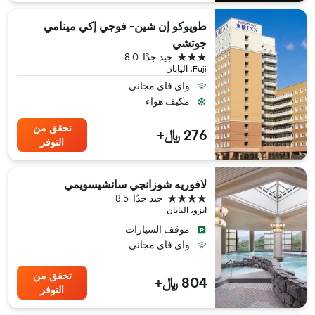
طويوكو إن شين- فوجي إكي مينامي
جوتشي
3 نجوم
جيد جدًا
8.0
Fuji، اليابان
واي فاي مجاني
مكيف هواء
تحقق من
276 ﷼+
التوفر
لافوريه شوزانجي سانشيسويمي
4 نجوم
جيد جدًا
8.5
ايزو، اليابان
موقف السيارات
واي فاي مجاني
تحقق من
804 ﷼+
التوفر