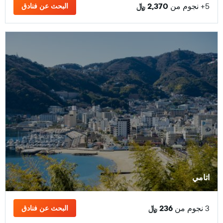
5+ نجوم من
2,370 ﷼
البحث عن فنادق
اتامي
3 نجوم من
236 ﷼
البحث عن فنادق