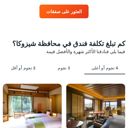
غرفة
أيام
X
عند
الذي
العثور على صفقات
اقتراب
يعرض
تاريخ
فئات
الإقامة
الفنادق
يتضمن
بالنجوم.
المخطط
يتضمن
1
كم تبلغ تكلفة فندق في محافظة شيزوكا؟
المخطط
محور
1
X
فيما يلي فنادقنا الأكثر شهرة والأفضل قيمة
محور
الذي
Y
يعرض
الذي
عدد
4 نجوم أو أعلى
3 نجوم
2 نجوم أو أقل
يعرض
الأيام
متوسط
قبل
سعر
الإقامة
غرفة
يتضمن
في
المخطط
عطلة
التالي
نهاية
1
هذا
محور
الأسبوع
Y
خلال
الذي
آخر
يعرض