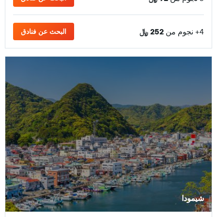
4+ نجوم من
252 ﷼
البحث عن فنادق
شيمودا