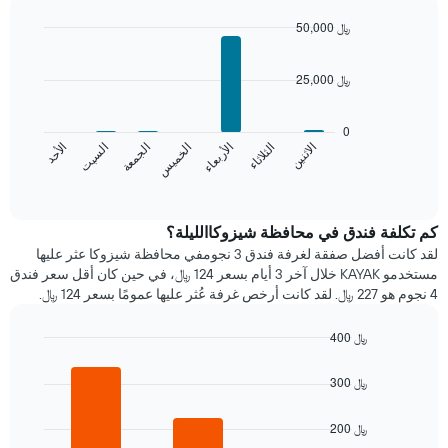
يتضمن
المخطط
50,000 ﷼
1
Bar
Chart
محور
graphic.
chart
25,000 ﷼
X
with
7
الذي
bars.
يعرض
0
الشهور.
الخميس
الثلاثاء
الأحد
الجمعة
الأربعاء
الاثنين
السبت
يعرض
يتضمن
المخطط
End
المخطط
of
التالي
التالي
interactive
متوسط
chart
1
سعر
كم تكلفة فندق في محافظة شيزوكاالليلة؟
محور
غرفة
Y
لقد كانت أفضل صفقة لغرفة فندق 3 نجومفي محافظة شيزوكا عثر عليها
كل
الذي
مستخدمو KAYAK خلال آخر 3 أيام بسعر 124 ﷼، في حين كان أقل سعر فندق
يوم
يعرض
4 نجوم هو 227 ﷼. لقد كانت أرخص غرفة عُثر عليها عمومًا بسعر 124 ﷼.
في
متوسط
الأسبوع
سعر
400 ﷼
يتضمن
غرفة
Bar
المخطط
Chart
graphic.
chart
1
300 ﷼
with
محور
3
X
bars.
200 ﷼
الذي