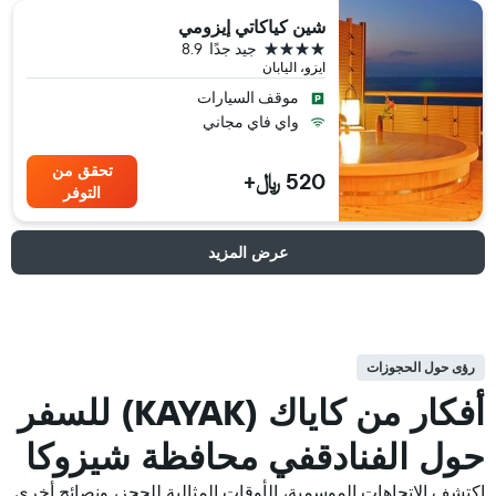
شين كياكاتي إيزومي
4 نجوم
جيد جدًا
8.9
ايزو، اليابان
موقف السيارات
واي فاي مجاني
تحقق من
520 ﷼+
التوفر
عرض المزيد
رؤى حول الحجوزات
أفكار من كاياك (KAYAK) للسفر
حول الفنادقفي محافظة شيزوكا
اكتشف الاتجاهات الموسمية، الأوقات المثالية للحجز، ونصائح أخرى