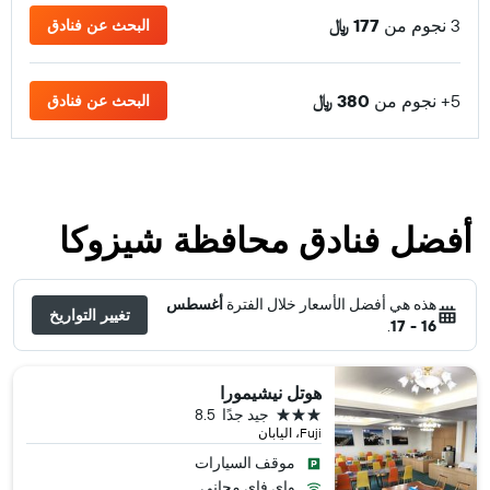
3 نجوم من
177 ﷼
البحث عن فنادق
5+ نجوم من
380 ﷼
البحث عن فنادق
أفضل فنادق محافظة شيزوكا
هذه هي أفضل الأسعار خلال الفترة
أغسطس
تغيير التواريخ
.
16 - 17
هوتل نيشيمورا
3 نجوم
جيد جدًا
8.5
Fuji، اليابان
موقف السيارات
واي فاي مجاني