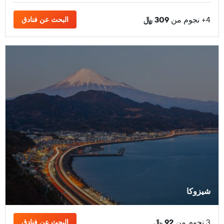
4+ نجوم من
309 ﷼
البحث عن فنادق
شيزوكا
3 نجوم من
92 ﷼
البحث عن فنادق