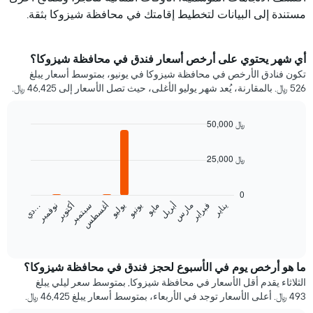
مستندة إلى البيانات لتخطيط إقامتك في محافظة شيزوكا بثقة.
أي شهر يحتوي على أرخص أسعار فندق في محافظة شيزوكا؟
تكون فنادق الأرخص في محافظة شيزوكا في يونيو، بمتوسط أسعار يبلغ
526 ﷼. بالمقارنة، يُعد شهر يوليو الأغلى، حيث تصل الأسعار إلى 46,425 ﷼.
50,000 ﷼
Bar
Chart
graphic.
chart
25,000 ﷼
with
12
bars.
0
يناير
فبراير
مارس
أبريل
مايو
يونيو
يوليو
أغسطس
سبتمبر
أكتوبر
نوفمبر
…
يعرض
د
ي
المخطط
End
of
التالي
interactive
متوسط
chart
سعر
ما هو أرخص يوم في الأسبوع لحجز فندق في محافظة شيزوكا؟
غرفة
الثلاثاء يقدم أقل الأسعار في محافظة شيزوكا, بمتوسط سعر ليلي يبلغ
كل
493 ﷼. أعلى الأسعار توجد في الأربعاء، بمتوسط أسعار يبلغ 46,425 ﷼.
شهر