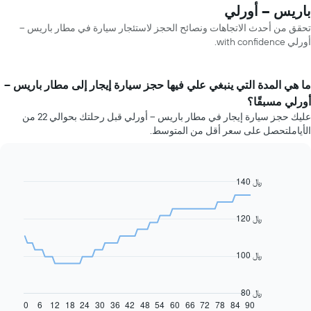
باريس -- أورلي
تحقق من أحدث الاتجاهات ونصائح الحجز لاستئجار سيارة في مطار باريس --
أورلي with confidence.
ما هي المدة التي ينبغي علي فيها حجز سيارة إيجار إلى مطار باريس --
أورلي مسبقًا؟
عليك حجز سيارة إيجار في مطار باريس -- أورلي قبل رحلتك بحوالي 22 من
الأياملتحصل على سعر أقل من المتوسط.
140 ﷼
Line
Chart
graphic.
chart
with
91
120 ﷼
data
points.
100 ﷼
يعرض
المخطط
التالي
80 ﷼
كيفية
0
6
12
18
24
30
36
42
48
54
60
66
72
78
84
90
End