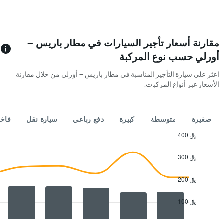
يتضمن
المخطط
1
محور
Y
مقارنة أسعار تأجير السيارات في مطار باريس --
الذي
أورلي حسب نوع المركبة
يعرض
4
اعثر على سيارة التأجير المناسبة في مطار باريس -- أورلي من خلال مقارنة
شركات
الأسعار عبر أنواع المركبات.
تأجير
سيارات
يتضمن
المخطط
صغيرة
متوسطة
كبيرة
دفع رباعي
سيارة نقل
فاخ
1
محور
400 ﷼
Y
Combination
Chart
الذي
graphic.
chart
300 ﷼
with
يعرض
2
أرخص
data
200 ﷼
سعر
series.
لسيارة
إيجار
100 ﷼
The
في
chart
الشركات