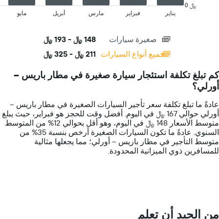
has
0 ﷼
المحددة
1
يناير
فبراير
مارس
أبريل
مايو
End
of
X
interactive
axis
chart
صغيرة سيارات
148 ﷼ - 193 ﷼
displaying
categories.
جميع أنواع السيارات
211 ﷼ - 325 ﷼
Range:
14
كم تبلغ تكلفة استئجار سيارة صغيرة في مطار باريس --
categories.
أورلي؟
The
chart
عادةً ما تبلغ تكلفة سعر تأجير السيارات الصغيرة في مطار باريس --
has
أورلي حوالي 167 ﷼ في اليوم. أفضل وقت للحجز هو فبراير، حيث يبلغ
1
متوسط الأسعار 148 ﷼ في اليوم، وهو أقل بحوالي 12% من المتوسط
Y
السنوي. عادةً ما تكون السيارات الصغيرة أرخص بنسبة 35% من
axis
متوسط التأجير في مطار باريس -- أورلي؛ مما يجعلها مثالية
displaying
للمسافرين ذوي الميزانية المحدودة.
values.
Range:
0
to
400.
من الجيد أن تعلم