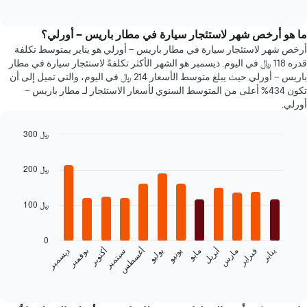
of
تغير
interactive
سعر
chart
سيارة
ما هو أرخص شهر لاستئجار سيارة في مطار باريس -- أورلي؟
إيجار
أرخص شهر لاستئجار سيارة في مطار باريس -- أورلي هو يناير بمتوسط تكلفة
عند
قدره 118 ﷼ في اليوم. ديسمبر هو الشهر الأكثر تكلفةً لاستئجار سيارة في مطار
الاقتراب
باريس -- أورلي حيث يبلغ متوسط الأسعار 214 ﷼ في اليوم، والتي تميل إلى أن
من
تكون 434% أعلى من المتوسط السنوي لأسعار الاستئجار لـ مطار باريس --
تاريخ
أورلي.
الحجز
يتضمن
300 ﷼
المخطط
1
Bar
Chart
graphic.
chart
محور
200 ﷼
with
X
12
الذي
bars.
يعرض
100 ﷼
عدد
يعرض
الأيام
المخطط
قبل
0
التالي
فبراير
مايو
أغسطس
نوفمبر
يناير
أبريل
يوليو
أكتوبر
مارس
يونيو
سبتمبر
ديسمبر
الحجز
متوسط
يتضمن
سعر
End
المخطط
of
سيارة
interactive
التالي
إيجار
chart
1