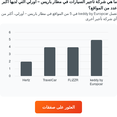
كل
ما هي شركة تأجير السيارات في مطار باريس -- أورلي التي لديها أكبر
محور
شهر
عدد من المواقع؟
X
يتضمن
تعمل keddy by Europcar في 5 من المواقع في مطار باريس -- أورلي، أكثر من
الذي
المخطط
يعرض
أي شركة تأجير أخرى.
1
متوسط
محور
سعر
X
6
السيارة
الذي
Bar
Chart
الإيجار
5
يعرض
graphic.
chart
أشهر
with
4
4
السنة
3
bars.
يتضمن
المخطط
2
يعرض
1
1
المخطط
محور
التالي
X
0
أربع
Hertz
TravelCar
FLIZZR
keddy by
الذي
Europcar
شركات
End
يعرض
of
تأجير
متوسط
interactive
سيارات
chart
سعر
في
السيارة
المواقع
الإيجار
العثور على صفقات
الأكثر
في
شعبية
اليوم