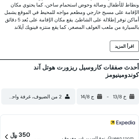
ونطاط للأطفال وصالة وحوض استحمام ساخن، كما يحتوي مكان
الإقامة على مسبح خارجي ومطعم مواجه للمحيط في الموقع يشمل
أماكن توفر إطلالة على الشاطئ. يقع مكان الإقامة على بُعد 5 دقائق
بالسيارة من ملعب الغولف المصغر، كما يقع منتزه فينويك آيلاند
الوطني على بُعد 8 كم شمال الفندق.
اقرأ المزيد
أحدث صفقات كاروسيل ريزورت هوتل آند
كوندومينيومز
خ 13/8
-
ج 14/8
2 من الضيوف، غرفة واحدة
350 ﷼
Queen room، نوع السرير غير معروف