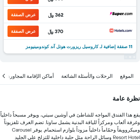
362 ﷼
عرض الصفقة
370 ﷼
عرض الصفقة
11 صفقة إضافية لـ كاروسيل ريزورت هوتل آند كوندومينيومز
الموقع
الرحلات والأسئلة الشائعة
أماكن الإقامة المجاورة
نظرة عامة
يقع هذا الفندق المواجه للشاطئ في آوشين سيتي، ويوفر مسبحاً داخلياً
وغرفة ألعاب ومركزاً للياقة البدنية يشمل ساونا. تضم الغرف تلفزيوناً
وميكروويفاً وحمّاماً داخلياً مزوداً بلوازم استحمام. يوفر Carousel
Resort Hotel وسائل الراحة مثل حلبة داخلية للتزلج على الجليد