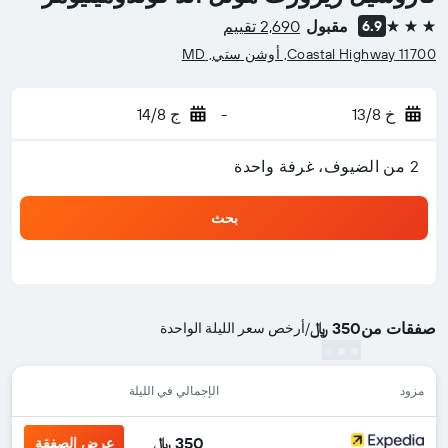
مقبول
2,690 تقييم
6.9
3 نجوم
11700 Coastal Highway, أوشن ستي, MD
خ 13/8
-
ج 14/8
2 من الضيوف، غرفة واحدة
بحث
صفقات من
350 ﷼
/
أرخص سعر الليلة الواحدة
مزود
الإجمالي في الليلة
350 ﷼
عرض الصفقة