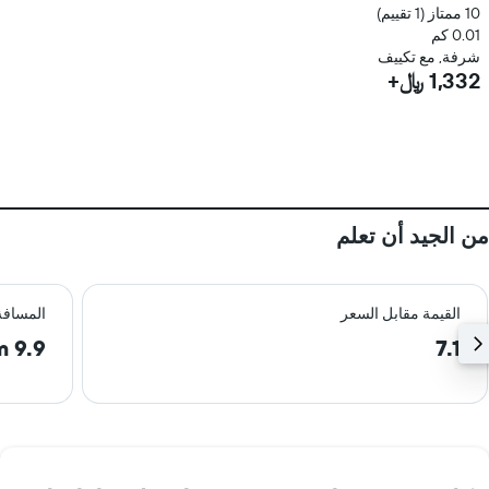
10 ممتاز (1 تقييم)
0.01 كم
شرفة, مع تكييف
1,332 ﷼+
من الجيد أن تعلم
القيمة مقابل السعر
المسافة
9.9 km
7.1