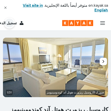
en.kayak.sa
متوفر أيضاً باللغة الإنجليزية.
Visit site in
English
تسجيل الدخ
صور لـ كاروسيل ريزورت هوتل آند كوندومينيومز
1/31
كاروسيل ريزورت هوتل آند كوندومينيومز