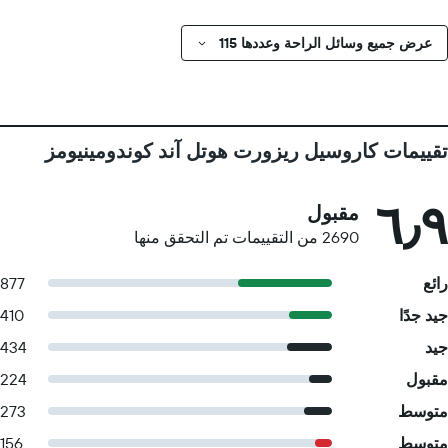
عرض جميع وسائل الراحة وعددها 115
تقييمات كاروسيل ريزورت هوتل آند كوندومينيومز
٦٫٩
مقبول
2690 من التقييمات تم التحقق منها
رائع
877
جيد جدًا
410
جيد
434
مقبول
224
متوسط
273
متوسط
156