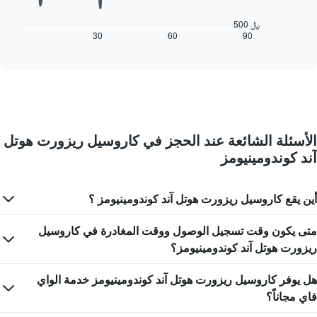
يتضمن
المخطط
المخطط
التالي
500 ﷼
التالي
كيفية
30
60
90
End
1
of
تغير
interactive
محور
سعر
chart
Y
غرفة
الذي
عند
يعرض
اقتراب
متوسط
تاريخ
سعر
الإقامة
غرفة
الأسئلة الشائعة عند الحجز في كاروسيل ريزورت هوتل
يتضمن
آند كوندومينيومز
المخطط
1
محور
X
أين يقع كاروسيل ريزورت هوتل آند كوندومينيومز ؟
الذي
يعرض
متى يكون وقت تسجيل الوصول ووقت المغادرة في كاروسيل
عدد
ريزورت هوتل آند كوندومينيومز؟
الأيام
قبل
الإقامة
هل يوفر كاروسيل ريزورت هوتل آند كوندومينيومز خدمة الواي
يتضمن
فاي مجاناً؟
المخطط