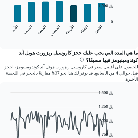
الذي
graphic.
chart
1,000 ﷼
with
يعرض
7
الشهور.
bars.
يتضمن
0
المخطط
الخميس
السبت
الاثنين
الأربعاء
الجمعة
الأحد
الثلاثاء
يعرض
التالي
المخطط
End
1
of
التالي
محور
interactive
متوسط
chart
Y
سعر
ما هي المدة التي يجب عليك حجز كاروسيل ريزورت هوتل آند
الذي
غرفة
يعرض
كوندومينيومز فيها مسبقًا؟
كل
متوسط
للحصول على أفضل سعر في كاروسيل ريزورت هوتل آند كوندومينيومز، احجز
يوم
سعر
قبل حوالي 4 من الأسابيع. قد يوفر لك هذا نحو 37% مقارنةً بالحجز في اللحظة
في
غرفة
الأخيرة.
الأسبوع
يتضمن
المخطط
1,500 ﷼
1
Line
Chart
محور
graphic.
chart
1,250 ﷼
with
X
90
الذي
data
1,000 ﷼
يعرض
points.
أيام
الأسبوع.
750 ﷼
يعرض