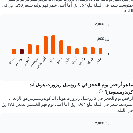
بمتوسط سعر في الليلة يبلغ 367 ﷼. أما أغلى شهر فهو يوليو بسعر 1,258 ﷼ في
الليلة.
2,000 ﷼
Bar
Chart
graphic.
chart
1,000 ﷼
with
12
bars.
0
يناير
فبراير
مارس
أبريل
مايو
يونيو
يوليو
أغسطس
سبتمبر
أكتوبر
نوفمبر
…
يعرض
د
ي
المخطط
End
of
التالي
interactive
متوسط
chart
سعر
ما هو أرخص يوم للحجز في كاروسيل ريزورت هوتل آند
غرفة
كوندومينيومز؟
كل
أرخص يوم للحجز في كاروسيل ريزورت هوتل آند كوندومينيومز هو الأربعاء،
شهر
بمتوسط سعر في الليلة يبلغ 1,064 ﷼. أما أغلى يوم فهو الخميس بسعر 1,321 ﷼
يتضمن
في الليلة.
المخطط
1
محور
2,000 ﷼
X
Bar
Chart