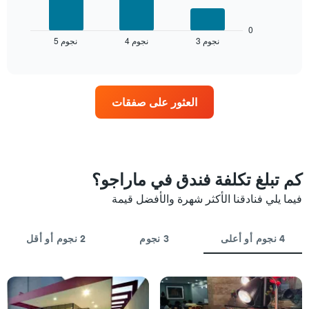
المخطط
محور
التالي
X
متوسط
0
التي
3 نجوم
4 نجوم
5 نجوم
سعر
End
of
تعرض
الغرفة
interactive
فئات
خلال
chart
الفنادق
عطلة
بالنجوم.
نهاية
العثور على صفقات
يتضمن
هذا
المخطط
الأسبوع
1
الذي
محور
عُثر
Y
عليه
الذي
خلال
كم تبلغ تكلفة فندق في ماراجو؟
يعرض
آخر
متوسط
فيما يلي فنادقنا الأكثر شهرة والأفضل قيمة
3
سعر
أيام
الغرفة
مع
هذه
التصنيف
4 نجوم أو أعلى
3 نجوم
2 نجوم أو أقل
الليلة
حسب
الذي
النجوم
عُثر
يتضمن
عليه
المخطط
خلال
1