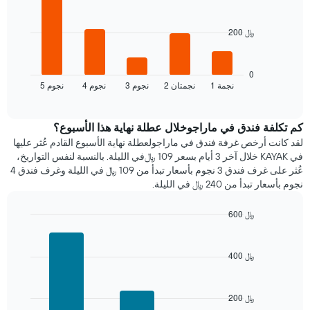
bars.
200 ﷼
يعرض
المخطط
التالي
متوسط
0
1 نجمة
2 نجمتان
3 نجوم
4 نجوم
5 نجوم
سعر
End
of
الغرفة
interactive
هذه
chart
الليلة
كم تكلفة فندق في ماراجوخلال عطلة نهاية هذا الأسبوع؟
الذي
لقد كانت أرخص غرفة فندق في ماراجولعطلة نهاية الأسبوع القادم عُثر عليها
عُثر
في KAYAK خلال آخر 3 أيام بسعر 109 ﷼في الليلة. بالنسبة لنفس التواريخ،
عليه
عُثر على غرف فندق 3 نجوم بأسعار تبدأ من 109 ﷼ في الليلة وغرف فندق 4
خلال
نجوم بأسعار تبدأ من 240 ﷼ في الليلة.
آخر
3
600 ﷼
أيام
Bar
Chart
مع
graphic.
chart
التصنيف
with
400 ﷼
حسب
3
النجوم
bars.
يتضمن
المخطط
200 ﷼
يعرض
1