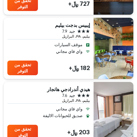
تحقق من
727 ﷼+
التوفر
إيبيس بدجت بيليم
3 نجوم
جيد
7.9
بيليم، PA، البرازيل
موقف السيارات
واي فاي مجاني
تحقق من
182 ﷼+
التوفر
هيدي أندرادجي هانجار
3 نجوم
جيد
7.6
بيليم، PA، البرازيل
واي فاي مجاني
صديق للحيوانات الاليفة
تحقق من
203 ﷼+
التوفر