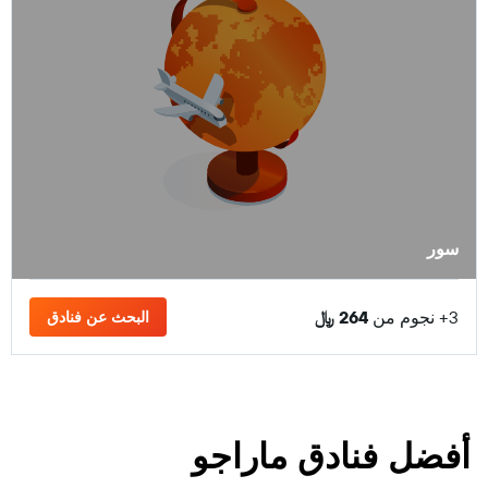
سور
3+ نجوم من
264 ﷼
البحث عن فنادق
أفضل فنادق ماراجو