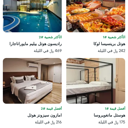
آخر
محور
3
X
أيام
الذي
يعرض
فئات
الفنادق
بالنجوم.
الأكثر شعبية #1
الأكثر شعبية #2
يتضمن
هوتل برينسيسا لوكا
راديسون هوتل بيليم مايوراناجارا
المخطط
242 ﷼ في الليلة
469 ﷼ في الليلة
1
محور
Y
الذي
يعرض
متوسط
سعر
غرفة
في
عطلة
نهاية
أفضل قيمة #1
أفضل قيمة #2
هذا
هوستل مانغويروسا
امازون سيزونز هوتل
الأسبوع
175 ﷼ في الليلة
216 ﷼ في الليلة
خلال