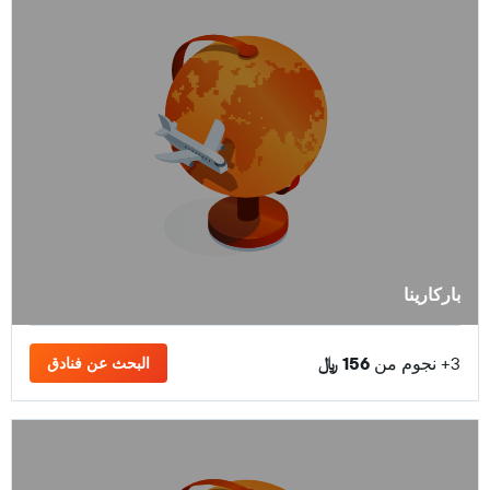
باركارينا
3+ نجوم من
156 ﷼
البحث عن فنادق