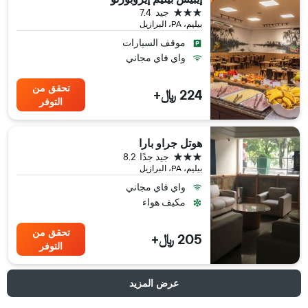
3 نجوم
جيد
7.4
بيليم، PA، البرازيل
موقف السيارات
واي فاي مجاني
تحقق من
224 ﷼+
التوفر
هوتل جراو بارا
3 نجوم
جيد جدًا
8.2
بيليم، PA، البرازيل
واي فاي مجاني
مكيف هواء
تحقق من
205 ﷼+
التوفر
عرض المزيد