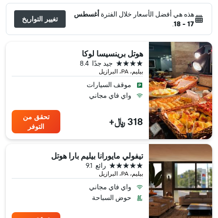
هذه هي أفضل الأسعار خلال الفترة
أغسطس
تغيير التواريخ
.
17 - 18
هوتل برينسيسا لوكا
4 نجوم
جيد جدًا
8.4
بيليم، PA، البرازيل
موقف السيارات
واي فاي مجاني
تحقق من
318 ﷼+
التوفر
تيفولي مايورانا بيليم بارا هوتل
5 نجوم
رائع
9.1
بيليم، PA، البرازيل
واي فاي مجاني
حوض السباحة