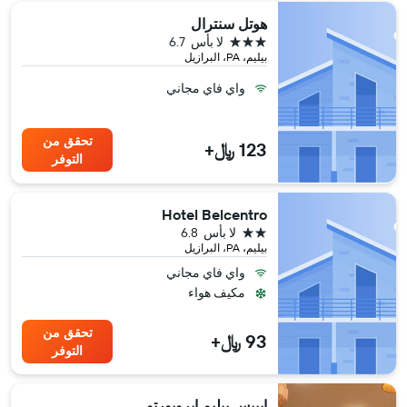
هوتل سنترال
3 نجوم
لا بأس
6.7
بيليم، PA، البرازيل
واي فاي مجاني
تحقق من
123 ﷼+
التوفر
Hotel Belcentro
2 نجمتين
لا بأس
6.8
بيليم، PA، البرازيل
واي فاي مجاني
مكيف هواء
تحقق من
93 ﷼+
التوفر
إيبيس بيليم إيروبورتو