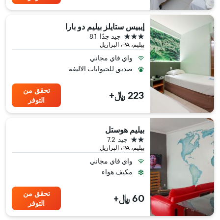
إيبيس ستايلز بيليم دو بارا
3 نجوم
جيد جدًا
8.1
بيليم، PA، البرازيل
واي فاي مجاني
صديق للحيوانات الاليفة
تحقق من
223 ﷼+
التوفر
بيليم هوستل
2 نجمتين
جيد
7.2
بيليم، PA، البرازيل
واي فاي مجاني
مكيف هواء
تحقق من
60 ﷼+
التوفر