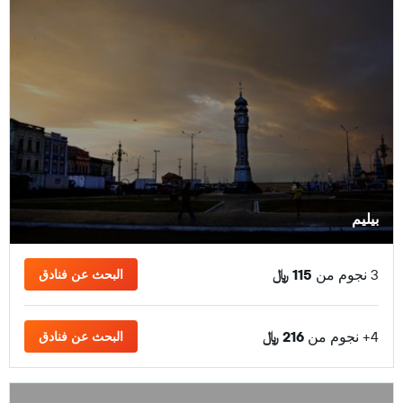
بيليم
3 نجوم من
115 ﷼
البحث عن فنادق
4+ نجوم من
216 ﷼
البحث عن فنادق