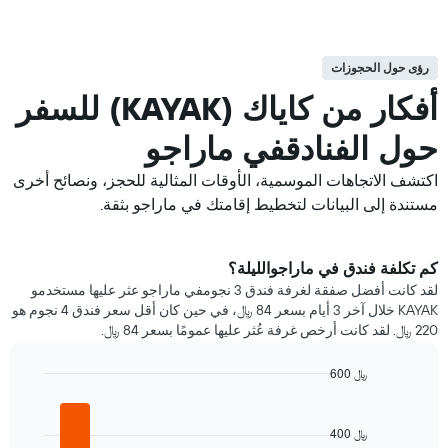
رؤى حول الحجوزات
أفكار من كاياك (KAYAK) للسفر
حول الفنادقفي ماراجو
اكتشف الاتجاهات الموسمية، الأوقات المثالية للحجز، ونصائح أخرى
مستندة إلى البيانات لتخطيط إقامتك في ماراجو بثقة.
كم تكلفة فندق في ماراجوالليلة؟
لقد كانت أفضل صفقة لغرفة فندق 3 نجومفي ماراجو عثر عليها مستخدمو
KAYAK خلال آخر 3 أيام بسعر 84 ﷼، في حين كان أقل سعر فندق 4 نجوم هو
220 ﷼. لقد كانت أرخص غرفة عُثر عليها عمومًا بسعر 84 ﷼.
600 ﷼
Bar
Chart
graphic.
chart
with
400 ﷼
5