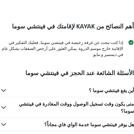
الذي
تاريخ
يعرض
الإقامة
متوسط
يتضمن
سعر
المخطط
غرفة
أهم النصائح من KAYAK لإقامتك في فينتشي سوما
1
محور
X
إذا كنت تبحث عن غرفة رخيصة في فينتشي سوما، فعليك التفكير في
الذي
الإقامة خارج موسم الذروة. يمكن العثور على أرخص الصفقات بشكل عام
يعرض
في ديسمبر و مايو.
عدد
الأيام
قبل
الإقامة
الأسئلة الشائعة عند الحجز في فينتشي سوما
يتضمن
المخطط
التالي
أين يقع فينتشي سوما ؟
1
محور
متى يكون وقت تسجيل الوصول ووقت المغادرة في فينتشي
Y
سوما؟
الذي
يعرض
متوسط
هل يوفر فينتشي سوما خدمة الواي فاي مجاناً؟
سعر