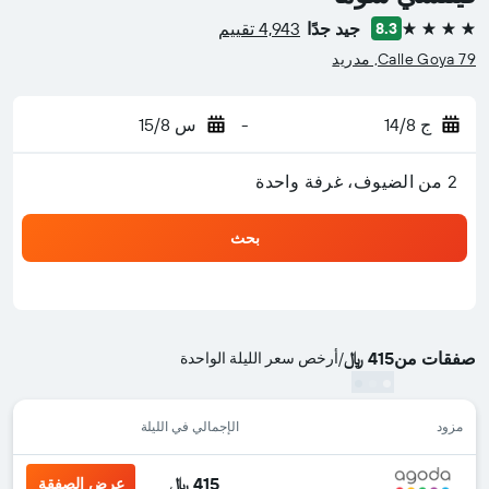
جيد جدًا
4,943 تقييم
8.3
4 نجوم
Calle Goya 79, مدريد
ج 14/8
-
س 15/8
2 من الضيوف، غرفة واحدة
بحث
صفقات من
415 ﷼
/
أرخص سعر الليلة الواحدة
مزود
الإجمالي في الليلة
415 ﷼
عرض الصفقة