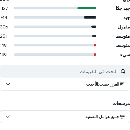
جيد جدًا
1127
جيد
744
مقبول
306
متوسط
251
متوسط
149
سيء
149
الفرز حسب
:
الأحدث
مرشحات
جميع عوامل التصفية