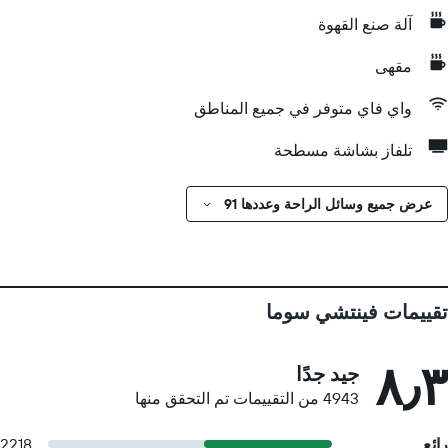
آلة صنع القهوة
مقهى
واي فاي متوفر في جميع المناطق
تلفاز بشاشة مسطحة
عرض جميع وسائل الراحة وعددها 91
تقييمات فينتشي سوما
٨٫٣
جيد جدًا
4943 من التقييمات تم التحقق منها
رائع
2218