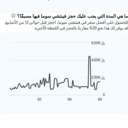
المخطط
of
التالي
التالي
interactive
متوسط
chart
1
سعر
ما هي المدة التي يجب عليك حجز فينتشي سوما فيها مسبقًا؟
محور
غرفة
Y
للحصول على أفضل سعر في فينتشي سوما، احجز قبل حوالي 12 من الأسابيع.
كل
الذي
قد يوفر لك هذا نحو 25% مقارنةً بالحجز في اللحظة الأخيرة.
يوم
يعرض
في
متوسط
الأسبوع
6,000 ﷼
سعر
يتضمن
غرفة
Line
Chart
المخطط
graphic.
chart
1
with
4,000 ﷼
90
محور
data
X
points.
الذي
2,000 ﷼
يعرض
يعرض
أيام
المخطط
الأسبوع.
التالي
0
يتضمن
كيفية
30
60
90
End
المخطط
of
تغير
التالي
interactive
سعر
chart
1
غرفة
محور
عند
Y
اقتراب