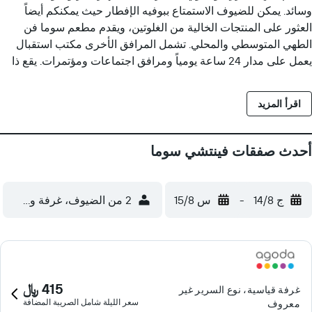
وسائد. يمكن للضيوف الاستمتاع ببوفيه الإفطار حيث يمكنكم أيضاً
العثور على المنتجات الخالية من الغلوتين، ويقدم مطعم سوما فن
الطهي المتوسطي والمحلي. تشمل المرافق الأخرى مكتب استقبال
يعمل على مدار 24 ساعة يومياً ومرافق اجتماعات ومؤتمرات. يقع ذا
ويزينك سنتر على بُعد 500 متر من فينتشي سوما، ويبعد حيّ سالامانكا
في مدينة مدريد على بُعد 5 دقائق سيراً على الأقدام من منتزه ريتيرو
اقرأ المزيد
الجميل، ويمكن الوصول إلى متحف برادو وميدان بويرتا ديل سول في
غضون 5 دقائق تقريباً بالمترو.
أحدث صفقات فينتشي سوما
ج 14/8
-
س 15/8
2 من الضيوف، غرفة واحدة
415 ﷼
غرفة قياسية، نوع السرير غير
سعر الليلة شامل الصريبة المضافة
معروف