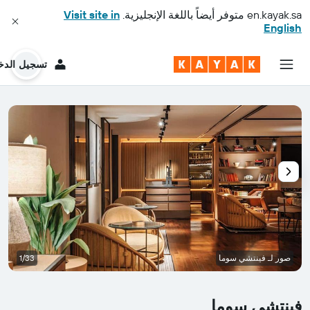
en.kayak.sa
متوفر أيضاً باللغة الإنجليزية.
Visit site in
English
تسجيل الدخ
صور لـ فينتشي سوما
1/33
فينتشي سوما