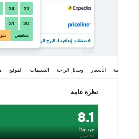
24
23
31
30
منخفض
متو
6 صفقات إضافية لـ البرج الوثير للشقق المخدومة
نظرة عامة
الأسعار
وسائل الراحة
التقييمات
الموقع
م
نظرة عامة
8.1
جيد جدًا
916 تقييم