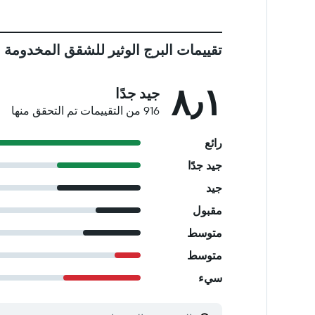
تقييمات البرج الوثير للشقق المخدومة
٨٫١
جيد جدًا
916 من التقييمات تم التحقق منها
رائع
جيد جدًا
جيد
مقبول
متوسط
متوسط
سيء