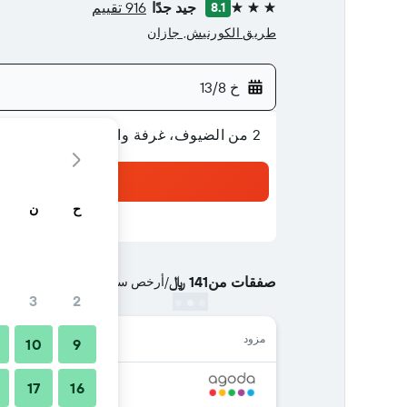
جيد جدًا
916 تقييم
8.1
3 نجوم
طريق الكورنيش, جازان
خ 13/8
2 من الضيوف، غرفة واحدة
ح
ن
صفقات من
141 ﷼
/
أرخص سعر الليلة الواحدة
3
2
مزود
10
9
17
16