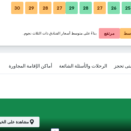
30
29
28
27
29
28
27
26
25
166 ﷼
177 ﷼
سط
مرتفع
بناءً على متوسط أسعار الفنادق ذات الثلاث نجوم.
تى تحجز
الرحلات والأسئلة الشائعة
أماكن الإقامة المجاورة
مشاهدة على الخر