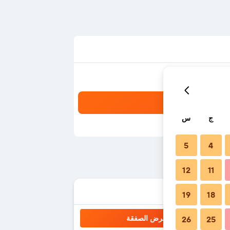
ج
س
5
4
12
11
19
18
عرض الصفقة
26
25