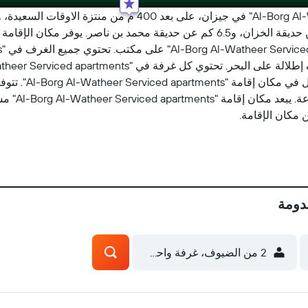
يقع مكان إقامة "Al-Borg Al-Watheer Serviced apartments" في ج
تقريباً مسافة 1.5 كم عن ميناء جازان، و4.6 كم عن حديقة الخزان، و6.5 كم عن حديقة
يتوفر إفطار يقدم 
دومة
2 من الضيوف، غرفة واحدة