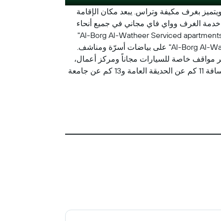
يزان، على بعد 400 م من منتزة الاوقات السعيدة، ويتميز بغرف مكيفة وتراس. يبعد مكان الإقامة
 محمد بن ناصر. يوفر مكان الإقامة خدمة الغرف وواي فاي مجاني في جميع أنحاء
مكان الإقامة. تحتوي كل غرفة في "Al-Borg Al-Watheer Serviced apartments" على مكتب. تحتوي جميع الغرف في "Al-Borg Al-Watheer Serviced apartments"
على تلفزيون بشاشة مسطحة، وتوفر بعض الغرف إطلالة على البحر. تحتوي كل غرفة في "Al-Borg Al-Watheer Serviced apartments" على بياضات أسرّة ومناشف.
للضيوف خيارات طعام كونتيننتال في مكان إقامة "Al-Borg Al-Watheer Serviced apartments". تتوفر مواقف خاصة للسيارات مجاناً ومركز أعمال،
بالإضافة إلى مكتب استقبال يعمل على مدار الساعة. يبعد مكان إقامة "Al-Borg Al-Watheer Serviced apartments" مسافة 11 كم عن الحديقة العامة و13 كم عن جامعة