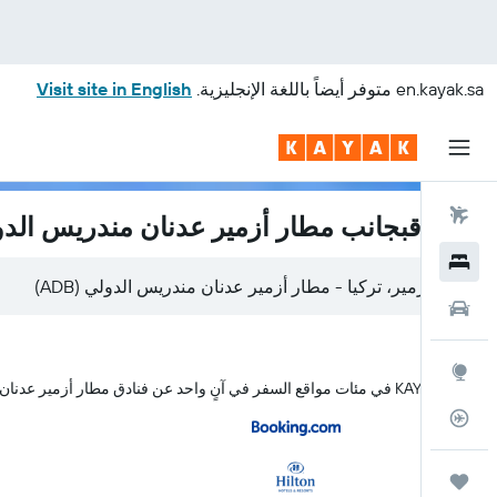
en.kayak.sa
متوفر أيضاً باللغة الإنجليزية.
Visit site in English
رحلات طيران
الفنادقبجانب مطار أزمير عدنان مندريس الد
فنادق
ازمير، تركيا - مطار أزمير عدنان مندريس الدولي (ADB)
سيارات
استكشاف
يبحث KAYAK في مئات مواقع السفر في آنٍ واحد عن فنادق مطار أزمير عدنان مندريس الدولي
متعقب رحلة الطيران
رحلات