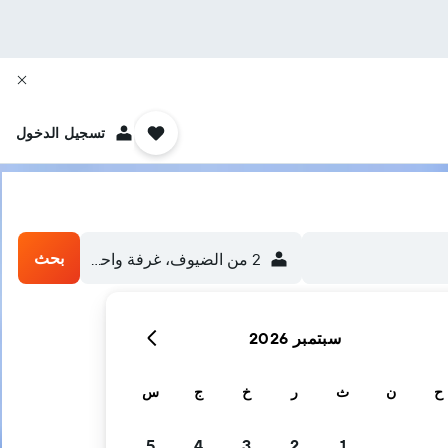
تسجيل الدخول
بحث
2 من الضيوف، غرفة واحدة
سبتمبر 2026
ح
ن
ث
ر
خ
ج
س
5
4
3
2
1