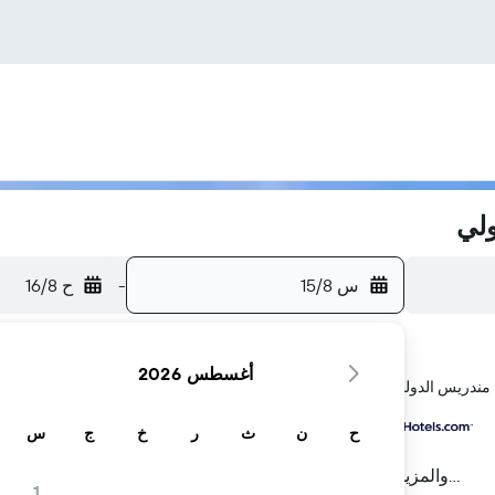
ولي
س 15/8
-
ح 16/8
أغسطس 2026
ح
ن
ث
ر
خ
ج
س
...والمزيد
1