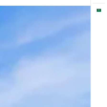
العَرَبِيَّة