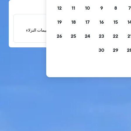
12
11
10
9
8
7
19
18
17
16
15
1
الملايين من التقييمات
اطلع على التقييمات المبنية على الملايين من تقييمات النزلاء
26
25
24
23
22
2
الحقيقيين.
30
29
2