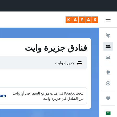
رحلات طيران
فنادق جزيرة وايت
فنادق
سيارات
استكشاف
متعقب رحلة الطيران
يبحث KAYAK في مئات مواقع السفر في آنٍ واحد
رحلات
عن الفنادق في جزيرة وايت
العَرَبِيَّة