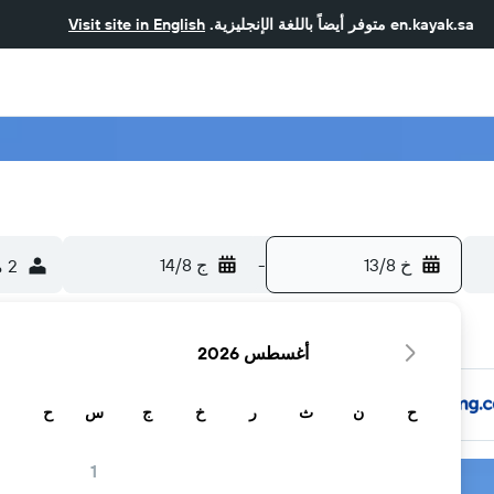
en.kayak.sa
متوفر أيضاً باللغة الإنجليزية.
Visit site in English
خ 13/8
-
ج 14/8
2 من الضيوف، غرفة واحدة
أغسطس 2026
ح
ن
ث
ر
خ
ج
س
ح
1