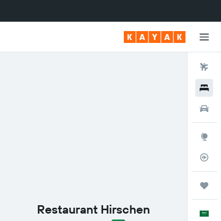
رحلات طيران
فنادق
سيارات
استكشاف
متعقب رحلة الطيران
رحلات
Restaurant Hirschen
العَرَبِيَّة