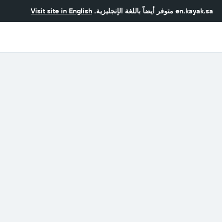
en.kayak.sa
متوفر أيضاً باللغة الإنجليزية.
Visit site in English