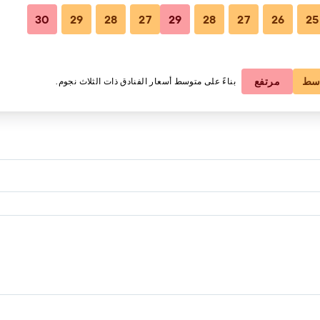
30
29
28
27
29
28
27
26
25
2 من الضيوف، غرفة واحدة
سط
مرتفع
بناءً على متوسط أسعار الفنادق ذات الثلاث نجوم.