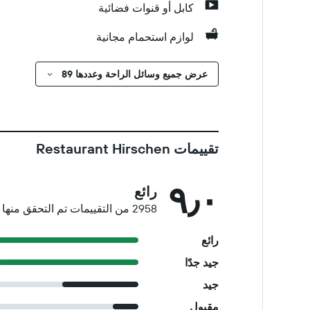
كابل أو قنوات فضائية
لوازم استحمام مجانية
عرض جميع وسائل الراحة وعددها 89
تقييمات Restaurant Hirschen
٩٫٠
رائع
2958 من التقييمات تم التحقق منها
رائع
جيد جدًا
جيد
مقبول