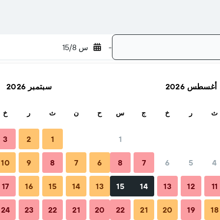
-
س 15/8
أغسطس 2026
سبتمبر 2026
بحث
ث
ر
خ
ج
س
ح
ن
ث
ر
خ
3
2
1
1
10
9
8
7
6
8
7
6
5
4
حجز
الرحلات والأسئلة الشائعة
أماكن الإقامة المجاورة
17
16
15
14
13
15
14
13
12
11
24
23
22
21
20
22
21
20
19
18