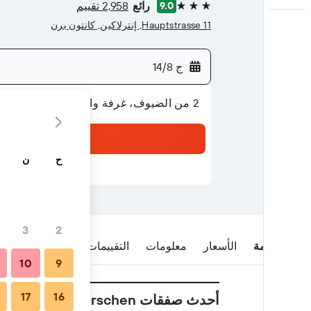
رائع
2,958 تقييم
9.0
3 نجوم
Hauptstrasse 11, إنترلاكين, كانتون برن
ج 14/8
2 من الضيوف، غرفة واحدة
ح
ن
3
2
نظرة عامة
الأسعار
معلومات
التقييمات
الموقع
متى ت
10
9
17
16
أحدث صفقات Restaurant Hirschen