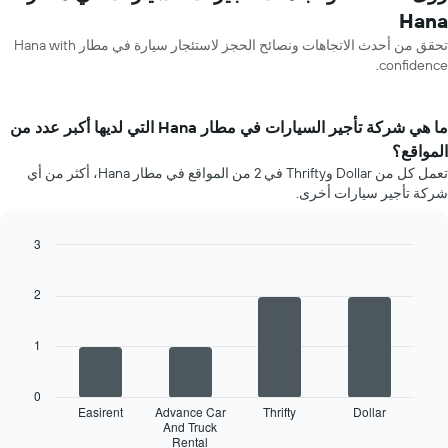
Hana
تحقق من أحدث الاتجاهات ونصائح الحجز لاستئجار سيارة في مطار Hana with
confidence.
ما هي شركة تأجير السيارات في مطار Hana التي لديها أكبر عدد من
المواقع؟
تعمل كل من Dollar وThrifty في 2 من المواقع في مطار Hana، أكثر من أي
شركة تأجير سيارات أخرى.
3
Bar
Chart
graphic.
chart
2
with
4
bars.
1
يعرض
المخطط
0
التالي
Easirent
Advance Car
Thrifty
Dollar
أربع
And Truck
Rental
شركات
End