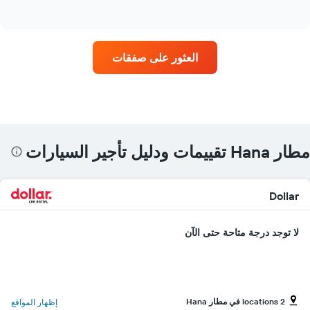
of
تأجير
interactive
سيارات
chart
في
المواقع
العثور على صفقات
الأكثر
شعبية
يتضمن
المخطط
1
محور
Y
مطار Hana تقييمات ودليل تأجير السيارات
الذي
يعرض
4
شركات
Dollar
تأجير
سيارات
لا توجد درجة متاحة حتى الآن
يتضمن
المخطط
1
محور
Y
الذي
2 locations في مطار Hana
إظهار المواقع