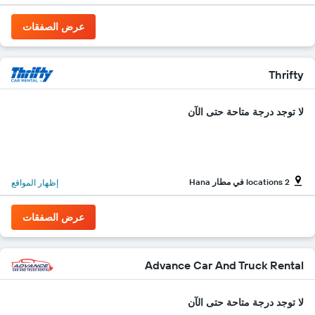
يعرض
أرخص
عرض الصفقات
سعر
لسيارة
إيجار
في
Thrifty
الشركات
المحددة
لا توجد درجة متاحة حتى الآن
2 locations في مطار Hana
إظهار المواقع
عرض الصفقات
Advance Car And Truck Rental
لا توجد درجة متاحة حتى الآن