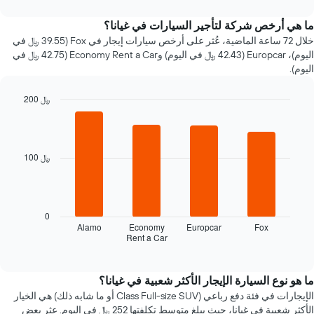
interactive
سعر
chart
سيارة
ما هي أرخص شركة لتأجير السيارات في غيانا؟
إيجار
خلال 72 ساعة الماضية، عُثر على أرخص سيارات إيجار في Fox (39.55 ﷼ في
عند
اليوم)، Europcar (42.43 ﷼ في اليوم) وEconomy Rent a Car (42.75 ﷼ في
الاقتراب
اليوم).
من
تاريخ
200 ﷼
الحجز
Bar
يتضمن
Chart
graphic.
chart
المخطط
with
1
4
محور
100 ﷼
bars.
X
الذي
يعرض
يعرض
المخطط
عدد
التالي
0
الأيام
أرخص
Alamo
Economy
Europcar
Fox
قبل
Rent a Car
شركات
End
الحجز
of
تأجير
interactive
يتضمن
السيارات
chart
المخطط
خلال
ما هو نوع السيارة الإيجار الأكثر شعبية في غيانا؟
التالي
آخر
الإيجارات في فئة دفع رباعي (Class Full-size SUV أو ما شابه ذلك) هي الخيار
1
72
الأكثر شعبية في غيانا، حيث يبلغ متوسط تكلفتها 252 ﷼ في اليوم. عثر بعض