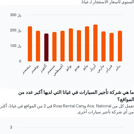
السنوي لأسعار الاستئجار لـ غيانا.
لسيارة
إيجار
300 ﷼
في
Bar
الشركات
Chart
graphic.
chart
المحددة
200 ﷼
with
12
bars.
100 ﷼
يعرض
المخطط
0
التالي
فبراير
مايو
أغسطس
نوفمبر
يناير
أبريل
يوليو
أكتوبر
مارس
يونيو
سبتمبر
ديسمبر
متوسط
سعر
End
of
سيارة
interactive
إيجار
chart
كل
ما هي شركة تأجير السيارات في غيانا التي لديها أكبر عدد من
شهر
المواقع؟
يتضمن
تعمل كل من Ace, National وRoss Rental Cars في 2 من المواقع في غيانا، أكثر
المخطط
من أي شركة تأجير سيارات أخرى.
1
محور
X
3
الذي
Bar
Chart