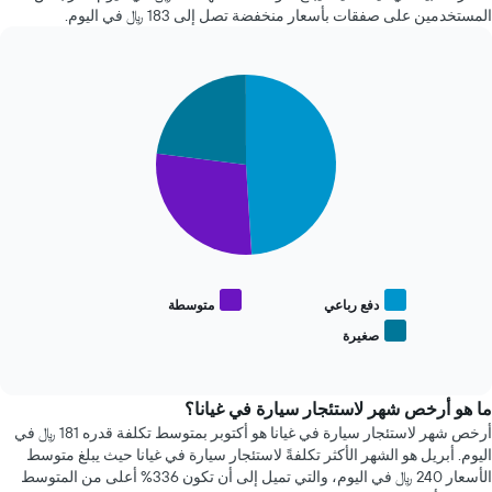
محور
ساعة.
المستخدمين على صفقات بأسعار منخفضة تصل إلى 183 ﷼ في اليوم.
X
يتضمن
الذي
المخطط
يعرض
1
متوسط
Pie
Chart
محور
graphic.
chart
سعر
Y
with
السيارة
الذي
3
الإيجار
يعرض
slices.
أرخص
4
يعرض
شركات
المخطط
تأجير
التالي
سيارات
متوسط
الأكثر
سعر
شعبية
أنواع
دفع رباعي
متوسطة
يتضمن
السيارات
صغيرة
المخطط
End
الأكثر
of
1
شعبية
interactive
محور
chart
Y
ما هو أرخص شهر لاستئجار سيارة في غيانا؟
الذي
أرخص شهر لاستئجار سيارة في غيانا هو أكتوبر بمتوسط تكلفة قدره 181 ﷼ في
يعرض
اليوم. أبريل هو الشهر الأكثر تكلفةً لاستئجار سيارة في غيانا حيث يبلغ متوسط
أرخص
الأسعار 240 ﷼ في اليوم، والتي تميل إلى أن تكون 336% أعلى من المتوسط
سعر