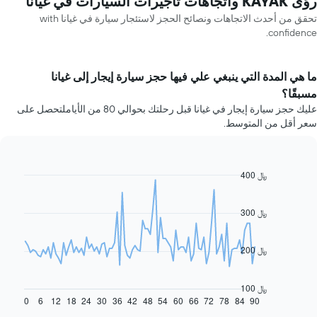
رؤى KAYAK واتجاهات تأجيرات السيارات في غيانا
تحقق من أحدث الاتجاهات ونصائح الحجز لاستئجار سيارة في غيانا with
confidence.
ما هي المدة التي ينبغي علي فيها حجز سيارة إيجار إلى غيانا
مسبقًا؟
عليك حجز سيارة إيجار في غيانا قبل رحلتك بحوالي 80 من الأياملتحصل على
سعر أقل من المتوسط.
400 ﷼
Line
Chart
graphic.
chart
with
91
300 ﷼
data
points.
200 ﷼
يعرض
المخطط
التالي
100 ﷼
كيفية
0
6
12
18
24
30
36
42
48
54
60
66
72
78
84
90
End
of
تغير