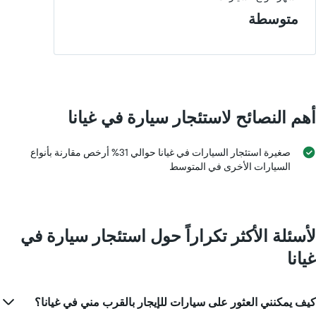
شركات
متوسطة
تأجير
سيارات
يتضمن
المخطط
1
محور
Y
أهم النصائح لاستئجار سيارة في غيانا
الذي
يعرض
أرخص
صغيرة استئجار السيارات في غيانا حوالي 31% أرخص مقارنة بأنواع
سعر
السيارات الأخرى في المتوسط
لسيارة
إيجار
في
الشركات
المحددة
لأسئلة الأكثر تكراراً حول استئجار سيارة في
غيانا
كيف يمكنني العثور على سيارات للإيجار بالقرب مني في غيانا؟