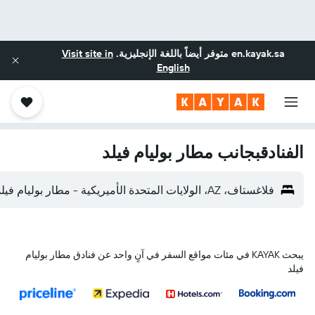
en.kayak.sa
متوفر أيضاً باللغة الإنجليزية.
Visit site in
English
الفنادقبجانب مطار بوليام فيلد
فلاغستاف، AZ، الولايات المتحدة الأميريكية - مطار بوليام فيلد (FLG)
يبحث KAYAK في مئات مواقع السفر في آنٍ واحد عن فنادق مطار بوليام
فيلد