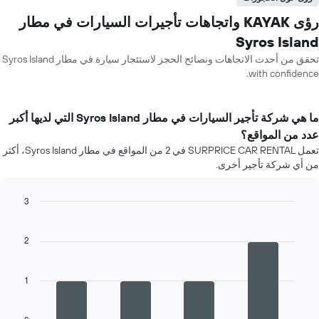
رؤى KAYAK واتجاهات تأجيرات السيارات في مطار
Syros Island
تحقق من أحدث الاتجاهات ونصائح الحجز لاستئجار سيارة في مطار Syros Island
with confidence.
ما هي شركة تأجير السيارات في مطار Syros Island التي لديها أكبر
عدد من المواقع؟
تعمل SURPRICE CAR RENTAL في 2 من المواقع في مطار Syros Island، أكثر
من أي شركة تأجير أخرى.
3
Bar
Chart
graphic.
chart
with
2
4
bars.
1
يعرض
المخطط
التالي