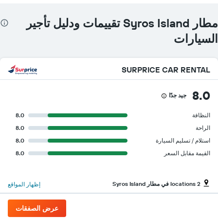
Y
الذي
مطار Syros Island تقييمات ودليل تأجير
يعرض
أرخص
السيارات
سعر
لسيارة
إيجار
في
SURPRICE CAR RENTAL
الشركات
المحددة
8.0
جيد جدًا
النظافة
8.0
الراحة
8.0
استلام / تسليم السيارة
8.0
القيمة مقابل السعر
8.0
2 locations في مطار Syros Island
إظهار المواقع
عرض الصفقات