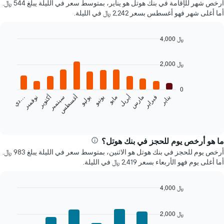
أرخص شهر للإقامة في بنك هوتل هو يناير، بمتوسط سعر في الليلة يبلغ 544 ﷼.
أما أغلى شهر فهو أغسطس بسعر 2,242 ﷼ في الليلة.
4,000 ﷼
Bar
Chart
graphic.
chart
2,000 ﷼
with
12
bars.
0
يناير
فبراير
مارس
أبريل
مايو
يونيو
يوليو
أغسطس
سبتمبر
أكتوبر
نوفمبر
…
يعرض
د
ي
المخطط
End
of
التالي
interactive
متوسط
chart
سعر
ما هو أرخص يوم للحجز في بنك هوتل؟
غرفة
أرخص يوم للحجز في بنك هوتل هو الاثنين، بمتوسط سعر في الليلة يبلغ 983 ﷼.
كل
أما أغلى يوم فهو الأربعاء بسعر 2,419 ﷼ في الليلة.
شهر
يتضمن
المخطط
4,000 ﷼
1
Bar
Chart
محور
graphic.
chart
2,000 ﷼
X
with
7