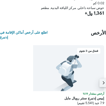
0.02 كم
حوض سباحة داخلي, مركز اللياقة البدنية, مطعم
1,361 ﷼+
الأرخص
اطلع على أرخص أماكن الإقامة في
إدنبرغ
فندق من 3 نجوم
أرخص بمقدار 19%
إبيس إدنبرج سنتر رويال مايل
7.9 جيد (5,541 تقييم)