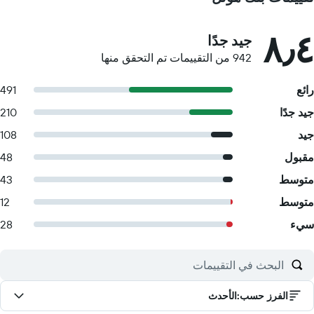
٨٫٤
جيد جدًا
942 من التقييمات تم التحقق منها
رائع
491
جيد جدًا
210
جيد
108
مقبول
48
متوسط
43
متوسط
12
سيء
28
الفرز حسب
:
الأحدث