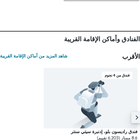
التالي
1
محور
Y
الذي
يعرض
متوسط
الفنادق وأماكن الإقامة القريبة
سعر
غرفة
الأقرب
شاهد المزيد من أماكن الإقامة القريبة
فندق من 4 نجوم
فندق راديسون بلو، إدنبرة سيتي سنتر
8.6 ممتاز (6,203 تقييم)