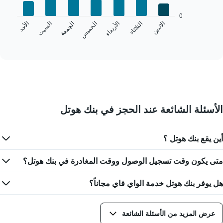
الذي
bars.
يعرض
0
الشهور.
الخميس
السبت
الاثنين
الأربعاء
الجمعة
الأحد
الثلاثاء
يعرض
يتضمن
المخطط
End
المخطط
of
التالي
التالي
interactive
متوسط
chart
1
سعر
محور
غرفة
Y
كل
الذي
يوم
يعرض
في
متوسط
الأسئلة الشائعة عند الحجز في بنك هوتل
الأسبوع
سعر
يتضمن
غرفة
المخطط
أين يقع بنك هوتل ؟
1
محور
X
متى يكون وقت تسجيل الوصول ووقت المغادرة في بنك هوتل؟
الذي
يعرض
هل يوفر بنك هوتل خدمة الواي فاي مجاناً؟
أيام
الأسبوع.
يتضمن
عرض المزيد من الأسئلة الشائعة
المخطط