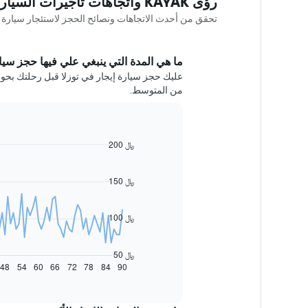
رؤى KAYAK واتجاهات تأجيرات السيارات في توزلا
تحقق من أحدث الاتجاهات ونصائح الحجز لاستئجار سيارة في توزلا idence
ما هي المدة التي ينبغي علي فيها حجز سيارة
من المتوسط.
200 ﷼
Line
Chart
graphic.
chart
with
91
150 ﷼
data
points.
100 ﷼
يعرض
المخطط
التالي
50 ﷼
كيفية
48
54
60
66
72
78
84
90
End
of
تغير
interactive
سعر
chart
سيارة