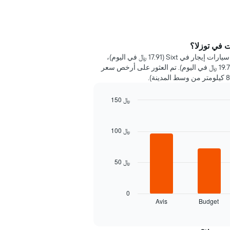
 في توزلا؟
خلال 72 ساعة الماضية، عُثر على أرخص سيارات إيجار في Sixt (17.91 ﷼ في اليوم)،
FLIZZR (19.16 ﷼ في اليوم) وBudget (19.73 ﷼ في اليوم). تم العثور على أرخص سعر
150 ﷼
100 ﷼
50 ﷼
0
Avis
Budget