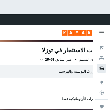
رحلات طيران
سيارات الاستئجار في توزلا
فنادق
نفس مكان التسليم
عمر السائق:
65-25
سيارات
استكشاف
متعقب رحلة الطيران
السيارات الأوتوماتيكية فقط
رحلات