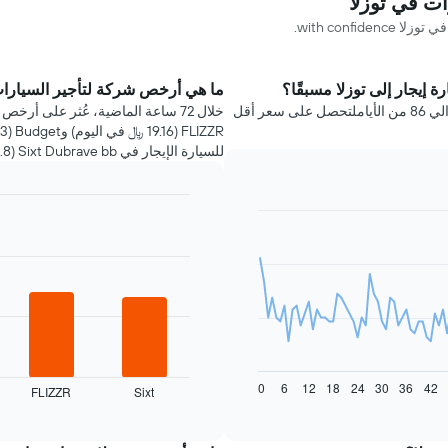
with conf.
 إيجار إلى توزلا مسبقًا؟
ما هي أرخص شركة لتأجير السيارات
عليك حجز سيارة إيجار في توزلا قبل رحلتك بحوالي 86 من الأياملتحصل على سعر أقل
للسيارة الإيجار في Sixt Dubrave bb (8.8 كيلومتر من وسط المدينة).
Bar
Chart
graphic.
chart
with
4
bars.
يعرض
المخطط
التالي
أرخص
0
6
12
18
24
30
36
42
FLIZZR
Sixt
شركات
End
of
تأجير
interactive
السيارات
chart