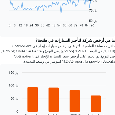
يعرض
75 ﷼
المخطط
التالي
50 ﷼
كيفية
0
6
12
18
24
30
36
42
48
54
60
66
72
78
84
90
End
of
تغير
interactive
سعر
chart
سيارة
ما هي أرخص شركة لتأجير السيارات في طنجة؟
إيجار
خلال 72 ساعة الماضية، عُثر على أرخص سيارات إيجار في OptimoRent
عند
(17.11 ﷼ في اليوم)، diRENT (22.65 ﷼ في اليوم) وOtoQ Car Rental (25.51 ﷼
الاقتراب
في اليوم). تم العثور على أرخص سعر للسيارة الإيجار في OptimoRent
من
Aéroport Tanger-Ibn Batouta (11.2 كيلومتر من وسط المدينة).
تاريخ
الحجز
150 ﷼
يتضمن
المخطط
Bar
Chart
graphic.
chart
1
100 ﷼
with
محور
4
X
bars.
الذي
50 ﷼
يعرض
يعرض
عدد
المخطط
0
الأيام
التالي