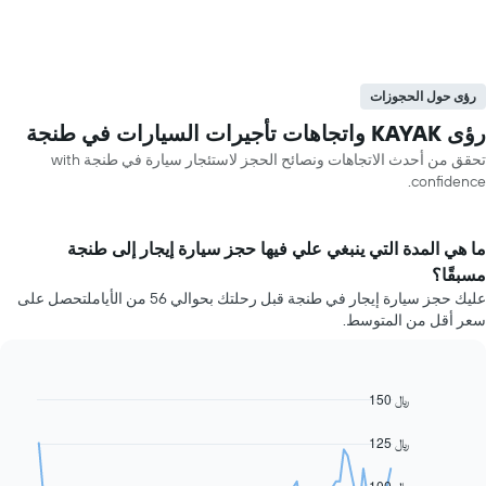
رؤى حول الحجوزات
رؤى KAYAK واتجاهات تأجيرات السيارات في طنجة
تحقق من أحدث الاتجاهات ونصائح الحجز لاستئجار سيارة في طنجة with
confidence.
ما هي المدة التي ينبغي علي فيها حجز سيارة إيجار إلى طنجة
مسبقًا؟
عليك حجز سيارة إيجار في طنجة قبل رحلتك بحوالي 56 من الأياملتحصل على
سعر أقل من المتوسط.
150 ﷼
Line
Chart
graphic.
chart
with
125 ﷼
91
data
100 ﷼
points.