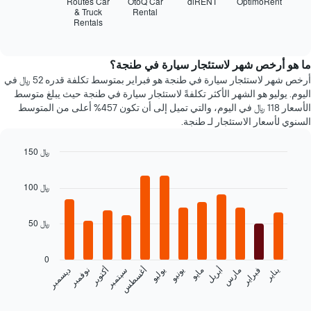
Routes Car
OtoQ Car
diRENT
OptimoRent
قبل
أرخص
& Truck
Rental
الحجز
Rentals
شركات
End
يتضمن
of
تأجير
interactive
المخطط
السيارات
chart
التالي
خلال
ما هو أرخص شهر لاستئجار سيارة في طنجة؟
1
آخر
أرخص شهر لاستئجار سيارة في طنجة هو فبراير بمتوسط تكلفة قدره 52 ﷼ في
محور
72
اليوم. يوليو هو الشهر الأكثر تكلفةً لاستئجار سيارة في طنجة حيث يبلغ متوسط
X
ساعة.
الأسعار 118 ﷼ في اليوم، والتي تميل إلى أن تكون 457% أعلى من المتوسط
الذي
يتضمن
السنوي لأسعار الاستئجار لـ طنجة.
يعرض
المخطط
متوسط
1
سعر
150 ﷼
محور
السيارة
Bar
Chart
Y
الإيجار
graphic.
chart
الذي
100 ﷼
with
يعرض
12
أرخص
bars.
4
50 ﷼
شركات
يعرض
تأجير
المخطط
0
سيارات
التالي
فبراير
مايو
أغسطس
نوفمبر
يناير
أبريل
يوليو
أكتوبر
مارس
يونيو
سبتمبر
ديسمبر
الأكثر
متوسط
شعبية
سعر
End
of
يتضمن
سيارة
interactive