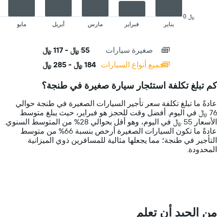
في
chart
الشركات
has
0 ﷼
المحددة
1
يناير
فبراير
مارس
أبريل
مايو
End
of
X
interactive
axis
chart
صغيرة سيارات
55 ﷼ - 117 ﷼
displaying
categories.
جميع أنواع السيارات
184 ﷼ - 285 ﷼
Range:
14
كم تبلغ تكلفة استئجار سيارة صغيرة في طنجة؟
categories.
The
عادةً ما تبلغ تكلفة سعر تأجير السيارات الصغيرة في طنجة حوالي
chart
76 ﷼ في اليوم. أفضل وقت للحجز هو فبراير، حيث يبلغ متوسط
has
الأسعار 55 ﷼ في اليوم، وهو أقل بحوالي 28% من المتوسط السنوي.
1
عادةً ما تكون السيارات الصغيرة أرخص بنسبة 66% من متوسط
Y
التأجير في طنجة؛ مما يجعلها مثالية للمسافرين ذوي الميزانية
axis
المحدودة.
displaying
values.
Range:
0
to
300.
من الجيد أن تعلم