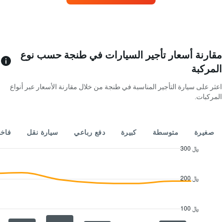
شعبية
اليوم
يتضمن
المخطط
1
محور
Y
مقارنة أسعار تأجير السيارات في طنجة حسب نوع
الذي
المركبة
يعرض
4
اعثر على سيارة التأجير المناسبة في طنجة من خلال مقارنة الأسعار عبر أنواع
شركات
المركبات.
تأجير
سيارات
يتضمن
المخطط
صغيرة
متوسطة
كبيرة
دفع رباعي
سيارة نقل
فاخ
1
محور
300 ﷼
Y
Combination
Chart
الذي
graphic.
chart
with
يعرض
200 ﷼
2
أرخص
data
سعر
series.
لسيارة
100 ﷼
إيجار
The