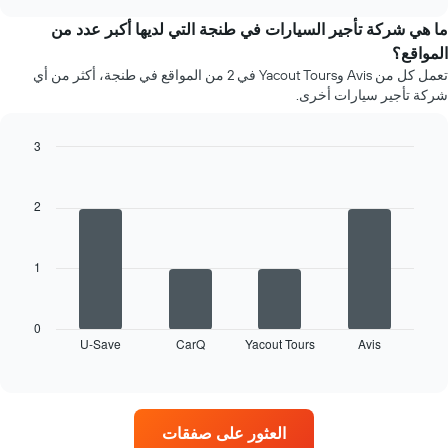
المخطط
إيجار
chart
1
كل
ما هي شركة تأجير السيارات في طنجة التي لديها أكبر عدد من
محور
شهر
المواقع؟
Y
يتضمن
تعمل كل من Avis وYacout Tours في 2 من المواقع في طنجة، أكثر من أي
الذي
المخطط
شركة تأجير سيارات أخرى.
يعرض
1
أرخص
محور
سعر
X
3
لسيارة
الذي
Bar
Chart
إيجار
يعرض
graphic.
chart
في
أشهر
with
2
الشركات
4
السنة
المحددة
bars.
يتضمن
المخطط
1
يعرض
1
المخطط
محور
التالي
X
أربع
0
الذي
U-Save
CarQ
Yacout Tours
Avis
شركات
End
يعرض
of
تأجير
متوسط
interactive
سيارات
chart
سعر
في
السيارة
المواقع
الإيجار
العثور على صفقات
الأكثر
في