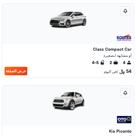
Class Compact Car
أو مشابهة لـصغيرة
4-5
2
4
54 ﷼
عرض الصفقة
/في اليوم
Kia Picanto