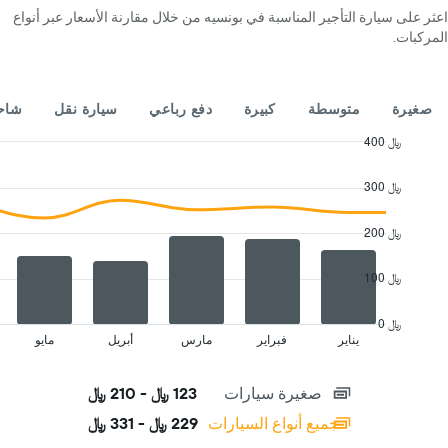
4
اعثر على سيارة التأجير المناسبة في بونسيه من خلال مقارنة الأسعار عبر أنواع
شركات
المركبات.
تأجير
سيارات
يتضمن
المخطط
صغيرة
متوسطة
كبيرة
دفع رباعي
سيارة نقل
شاحن
1
محور
400 ﷼
Y
Combination
Chart
الذي
graphic.
chart
300 ﷼
with
يعرض
2
أرخص
data
200 ﷼
سعر
series.
لسيارة
إيجار
100 ﷼
The
في
chart
الشركات
has
0 ﷼
المحددة
1
يناير
فبراير
مارس
أبريل
مايو
End
of
X
interactive
axis
chart
صغيرة سيارات
123 ﷼ - 210 ﷼
displaying
categories.
جميع أنواع السيارات
229 ﷼ - 331 ﷼
Range: