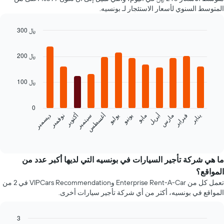
سعر
المتوسط السنوي لأسعار الاستئجار لـ بونسيه.
لسيارة
إيجار
300 ﷼
في
Bar
الشركات
Chart
graphic.
chart
المحددة
200 ﷼
with
12
bars.
100 ﷼
يعرض
المخطط
0
التالي
فبراير
مايو
أغسطس
نوفمبر
يناير
أبريل
يوليو
أكتوبر
مارس
يونيو
سبتمبر
ديسمبر
متوسط
سعر
End
of
سيارة
interactive
إيجار
chart
كل
ما هي شركة تأجير السيارات في بونسيه التي لديها أكبر عدد من
شهر
المواقع؟
يتضمن
تعمل كل من Enterprise Rent-A-Car وVIPCars Recommendation في 2 من
المخطط
المواقع في بونسيه، أكثر من أي شركة تأجير سيارات أخرى.
1
محور
X
3