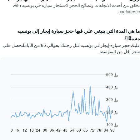
تحقق من أحدث الاتجاهات ونصائح الحجز لاستئجار سيارة في بونسيه with
confidence.
ما هي المدة التي ينبغي علي فيها حجز سيارة إيجار إلى بونسيه
مسبقًا؟
عليك حجز سيارة إيجار في بونسيه قبل رحلتك بحوالي 85 من الأياملتحصل على
سعر أقل من المتوسط.
500 ﷼
Line
Chart
graphic.
chart
with
400 ﷼
91
data
300 ﷼
points.
يعرض
200 ﷼
المخطط
التالي
100 ﷼
كيفية
0
6
12
18
24
30
36
42
48
54
60
66
72
78
84
90
End
of
تغير
interactive