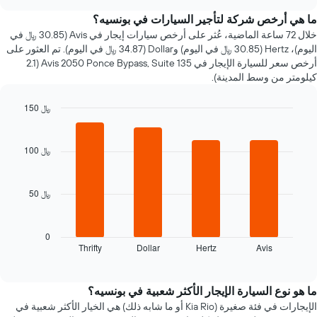
سعر
chart
سيارة
ما هي أرخص شركة لتأجير السيارات في بونسيه؟
إيجار
خلال 72 ساعة الماضية، عُثر على أرخص سيارات إيجار في Avis (30.85 ﷼ في
عند
اليوم)، Hertz (30.85 ﷼ في اليوم) وDollar (34.87 ﷼ في اليوم). تم العثور على
الاقتراب
أرخص سعر للسيارة الإيجار في Avis 2050 Ponce Bypass, Suite 135 (2.1
من
كيلومتر من وسط المدينة).
تاريخ
الحجز
150 ﷼
يتضمن
المخطط
Bar
Chart
graphic.
chart
1
with
محور
100 ﷼
4
X
bars.
الذي
يعرض
50 ﷼
يعرض
عدد
المخطط
الأيام
التالي
قبل
أرخص
0
الحجز
Thrifty
Dollar
Hertz
Avis
شركات
End
يتضمن
of
تأجير
interactive
المخطط
السيارات
chart
التالي
خلال
ما هو نوع السيارة الإيجار الأكثر شعبية في بونسيه؟
1
آخر
الإيجارات في فئة صغيرة (Kia Rio أو ما شابه ذلك) هي الخيار الأكثر شعبية في
محور
72