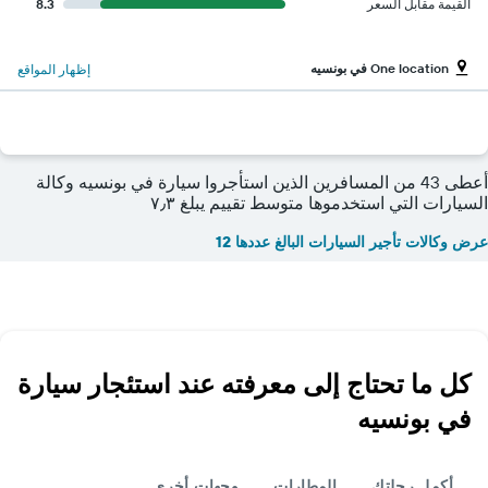
القيمة مقابل السعر
8.3
One location في بونسيه
إظهار المواقع
أعطى 43 من المسافرين الذين استأجروا سيارة في بونسيه وكالة
السيارات التي استخدموها متوسط تقييم يبلغ ٧٫٣
عرض وكالات تأجير السيارات البالغ عددها 12
كل ما تحتاج إلى معرفته عند استئجار سيارة
في بونسيه
أكمل رحلتك
المطارات
وجهات أخرى