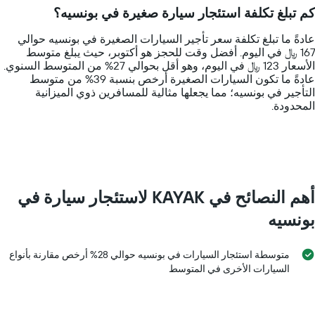
14
كم تبلغ تكلفة استئجار سيارة صغيرة في بونسيه؟
categories.
The
عادةً ما تبلغ تكلفة سعر تأجير السيارات الصغيرة في بونسيه حوالي
chart
167 ﷼ في اليوم. أفضل وقت للحجز هو أكتوبر، حيث يبلغ متوسط
has
الأسعار 123 ﷼ في اليوم، وهو أقل بحوالي 27% من المتوسط السنوي.
1
عادةً ما تكون السيارات الصغيرة أرخص بنسبة 39% من متوسط
Y
التأجير في بونسيه؛ مما يجعلها مثالية للمسافرين ذوي الميزانية
axis
المحدودة.
displaying
values.
Range:
0
to
400.
أهم النصائح في KAYAK لاستئجار سيارة في
بونسيه
متوسطة استئجار السيارات في بونسيه حوالي 28% أرخص مقارنة بأنواع
السيارات الأخرى في المتوسط