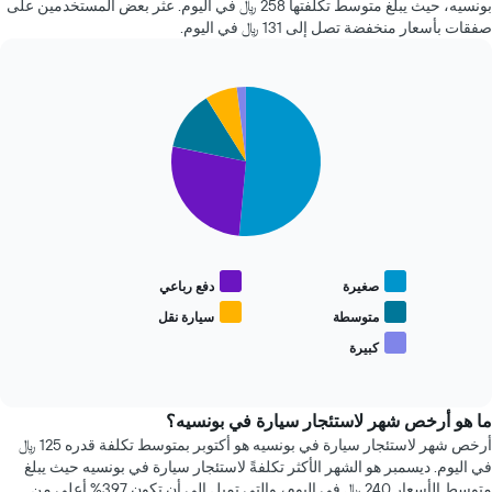
بونسيه، حيث يبلغ متوسط تكلفتها 258 ﷼ في اليوم. عثر بعض المستخدمين على
X
ساعة.
صفقات بأسعار منخفضة تصل إلى 131 ﷼ في اليوم.
الذي
يتضمن
يعرض
المخطط
متوسط
1
سعر
Pie
Chart
محور
graphic.
السيارة
chart
Y
with
الإيجار
الذي
5
يعرض
slices.
أرخص
4
يعرض
شركات
المخطط
تأجير
التالي
سيارات
متوسط
صغيرة
دفع رباعي
الأكثر
سعر
شعبية
أنواع
متوسطة
سيارة نقل
يتضمن
السيارات
كبيرة
المخطط
End
الأكثر
of
1
شعبية
interactive
محور
chart
Y
ما هو أرخص شهر لاستئجار سيارة في بونسيه؟
الذي
أرخص شهر لاستئجار سيارة في بونسيه هو أكتوبر بمتوسط تكلفة قدره 125 ﷼
يعرض
في اليوم. ديسمبر هو الشهر الأكثر تكلفةً لاستئجار سيارة في بونسيه حيث يبلغ
أرخص
متوسط الأسعار 240 ﷼ في اليوم، والتي تميل إلى أن تكون 397% أعلى من