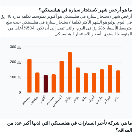
1
chart
محور
ما هو أرخص شهر لاستئجار سيارة في هيلسينكي؟
X
أرخص شهر لاستئجار سيارة في هيلسينكي هو أكتوبر بمتوسط تكلفة قدره 118 ﷼
الذي
في اليوم. يوليو هو الشهر الأكثر تكلفةً لاستئجار سيارة في هيلسينكي حيث يبلغ
يعرض
متوسط الأسعار 266 ﷼ في اليوم، والتي تميل إلى أن تكون 504% أعلى من
متوسط
المتوسط السنوي لأسعار الاستئجار لـ هيلسينكي.
سعر
السيارة
300 ﷼
الإيجار
Bar
Chart
graphic.
chart
200 ﷼
with
12
bars.
100 ﷼
يعرض
المخطط
0
التالي
فبراير
مايو
أغسطس
نوفمبر
يناير
أبريل
يوليو
أكتوبر
مارس
يونيو
سبتمبر
ديسمبر
متوسط
سعر
End
of
سيارة
interactive
إيجار
chart
كل
ما هي شركة تأجير السيارات في هيلسينكي التي لديها أكبر عدد من
شهر
المواقع؟