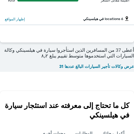
القيمة مقابل السعر
10.0
6 locations في هيلسينكي
إظهار المواقع
أعطى 37 من المسافرين الذين استأجروا سيارة في هيلسينكي وكالة
السيارات التي استخدموها متوسط تقييم يبلغ ٨٫٢
عرض وكالات تأجير السيارات البالغ عددها 31
كل ما تحتاج إلى معرفته عند استئجار سيارة
في هيلسينكي
أكمل رحلتك
المطارات
وجهات أخرى