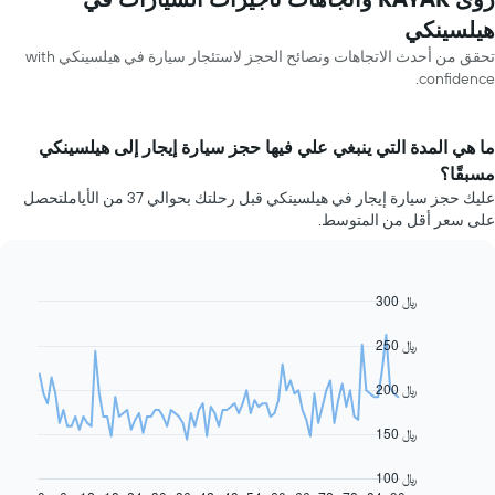
هيلسينكي
تحقق من أحدث الاتجاهات ونصائح الحجز لاستئجار سيارة في هيلسينكي with
confidence.
ما هي المدة التي ينبغي علي فيها حجز سيارة إيجار إلى هيلسينكي
مسبقًا؟
عليك حجز سيارة إيجار في هيلسينكي قبل رحلتك بحوالي 37 من الأياملتحصل
على سعر أقل من المتوسط.
300 ﷼
Line
Chart
graphic.
chart
with
250 ﷼
91
data
200 ﷼
points.
يعرض
150 ﷼
المخطط
التالي
100 ﷼
كيفية