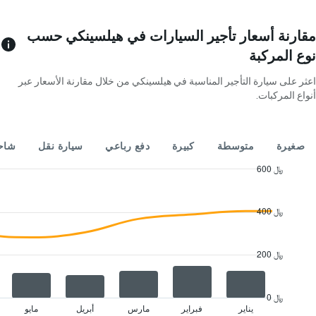
1
محور
Y
مقارنة أسعار تأجير السيارات في هيلسينكي حسب
الذي
نوع المركبة
يعرض
4
اعثر على سيارة التأجير المناسبة في هيلسينكي من خلال مقارنة الأسعار عبر
شركات
أنواع المركبات.
تأجير
سيارات
يتضمن
المخطط
صغيرة
متوسطة
كبيرة
دفع رباعي
سيارة نقل
شاحن
1
محور
600 ﷼
Y
Combination
Chart
الذي
graphic.
chart
with
يعرض
400 ﷼
2
أرخص
data
سعر
series.
لسيارة
200 ﷼
إيجار
The
في
chart
الشركات
has
0 ﷼
المحددة
1
يناير
فبراير
مارس
أبريل
مايو
End