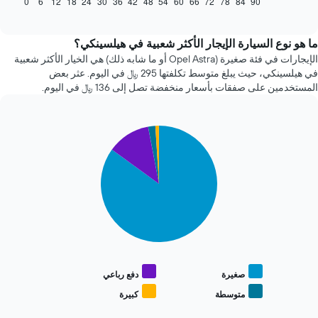
0
6
12
18
24
30
36
42
48
54
60
66
72
78
84
90
End
of
تغير
interactive
سعر
chart
سيارة
ما هو نوع السيارة الإيجار الأكثر شعبية في هيلسينكي؟
إيجار
الإيجارات في فئة صغيرة (Opel Astra أو ما شابه ذلك) هي الخيار الأكثر شعبية
عند
في هيلسينكي، حيث يبلغ متوسط تكلفتها 295 ﷼ في اليوم. عثر بعض
الاقتراب
المستخدمين على صفقات بأسعار منخفضة تصل إلى 136 ﷼ في اليوم.
من
تاريخ
الحجز
Pie
يتضمن
Chart
graphic.
chart
المخطط
with
1
4
محور
slices.
X
الذي
يعرض
يعرض
المخطط
عدد
التالي
الأيام
متوسط
قبل
سعر
الحجز
أنواع
صغيرة
دفع رباعي
يتضمن
السيارات
متوسطة
كبيرة
المخطط
End
الأكثر
of
التالي
شعبية
interactive