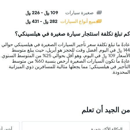
of
X
interactive
axis
chart
صغيرة سيارات
109 ﷼ - 226 ﷼
displaying
categories.
جميع أنواع السيارات
282 ﷼ - 431 ﷼
Range:
14
كم تبلغ تكلفة استئجار سيارة صغيرة في هيلسينكي؟
categories.
The
عادةً ما تبلغ تكلفة سعر تأجير السيارات الصغيرة في هيلسينكي حوالي
chart
144 ﷼ في اليوم. أفضل وقت للحجز هو أبريل، حيث يبلغ متوسط
has
الأسعار 109 ﷼ في اليوم، وهو أقل بحوالي 25% من المتوسط السنوي.
1
عادةً ما تكون السيارات الصغيرة أرخص بنسبة 60% من متوسط
Y
التأجير في هيلسينكي؛ مما يجعلها مثالية للمسافرين ذوي الميزانية
axis
المحدودة.
displaying
values.
Range:
0
to
600.
من الجيد أن تعلم
الوكالة الأكثر شهرة
أشهر أن