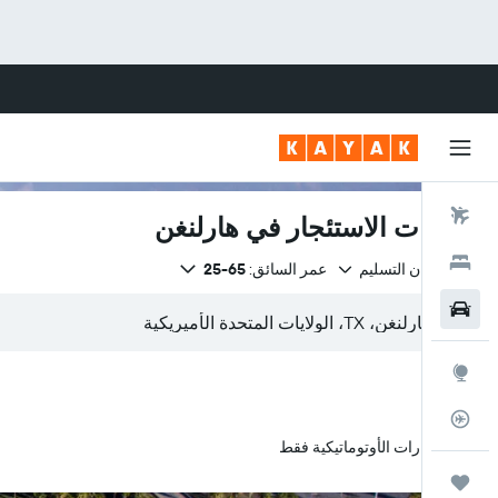
رحلات طيران
سيارات الاستئجار في هارلنغن
فنادق
نفس مكان التسليم
عمر السائق:
65-25
سيارات
استكشاف
متعقب رحلة الطيران
السيارات الأوتوماتيكية فقط
رحلات