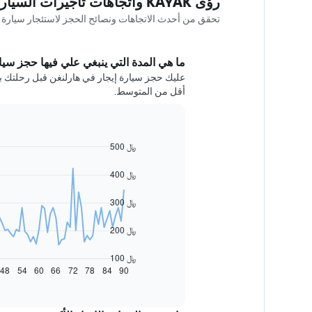
رؤى KAYAK واتجاهات تأجيرات السيارات في هارلنغن
تحقق من أحدث الاتجاهات ونصائح الحجز لاستئجار سيارة في هارلنغن ce
ما هي المدة التي ينبغي علي فيها حجز سيار
أقل من المتوسط.
500 ﷼
Line
Chart
graphic.
chart
with
400 ﷼
91
data
300 ﷼
points.
يعرض
200 ﷼
المخطط
التالي
100 ﷼
كيفية
48
54
60
66
72
78
84
90
End
of
تغير
interactive
سعر
chart
سيارة