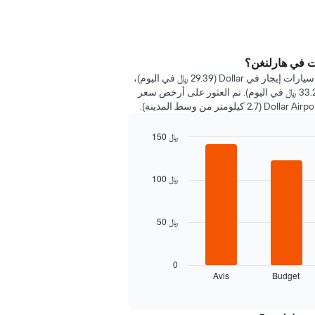
ت في هارلنغن؟
خلال 72 ساعة الماضية، عُثر على أرخص سيارات إيجار في Dollar (29.39 ﷼ في اليوم)،
Hertz (32.92 ﷼ في اليوم) وBudget (33.28 ﷼ في اليوم). تم العثور على أرخص سعر
150 ﷼
100 ﷼
50 ﷼
0
Avis
Budget