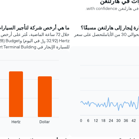
with confiden.
ة إيجار إلى هارلنغن مسبقًا؟
ما هي أرخص شركة لتأجير السيارا
عليك حجز سيارة إيجار في هارلنغن قبل رحلتك بحوالي 30 من الأياملتحصل على سعر
للسيارة الإيجار في Dollar Airport Terminal Building (2.7 كيلومتر من وسط المدينة).
Bar
Chart
graphic.
chart
with
4
bars.
يعرض
المخطط
التالي
أرخص
0
6
12
18
24
30
36
42
Hertz
Dollar
شركات
End
of
تأجير
interactive
السيارات
chart