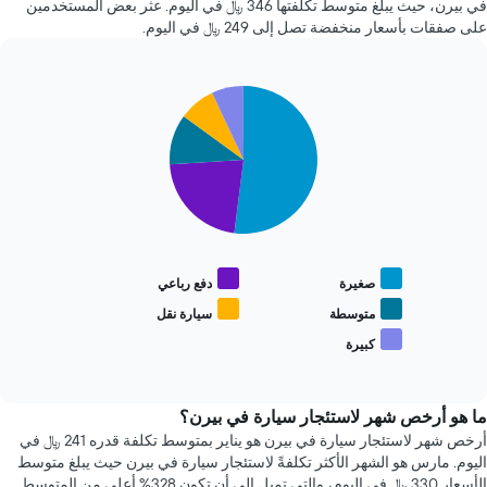
في بيرن، حيث يبلغ متوسط تكلفتها 346 ﷼ في اليوم. عثر بعض المستخدمين
X
ساعة.
على صفقات بأسعار منخفضة تصل إلى 249 ﷼ في اليوم.
الذي
يتضمن
يعرض
المخطط
متوسط
1
سعر
Pie
Chart
محور
graphic.
السيارة
chart
Y
with
الإيجار
الذي
5
يعرض
slices.
أرخص
4
يعرض
شركات
المخطط
تأجير
التالي
سيارات
متوسط
صغيرة
دفع رباعي
الأكثر
سعر
شعبية
أنواع
متوسطة
سيارة نقل
يتضمن
السيارات
كبيرة
المخطط
End
الأكثر
of
1
شعبية
interactive
محور
chart
Y
ما هو أرخص شهر لاستئجار سيارة في بيرن؟
الذي
أرخص شهر لاستئجار سيارة في بيرن هو يناير بمتوسط تكلفة قدره 241 ﷼ في
يعرض
اليوم. مارس هو الشهر الأكثر تكلفةً لاستئجار سيارة في بيرن حيث يبلغ متوسط
أرخص
الأسعار 330 ﷼ في اليوم، والتي تميل إلى أن تكون 328% أعلى من المتوسط