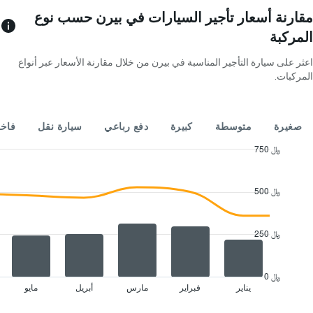
الذي
يعرض
مقارنة أسعار تأجير السيارات في بيرن حسب نوع
أشهر
المركبة
السنة
يتضمن
اعثر على سيارة التأجير المناسبة في بيرن من خلال مقارنة الأسعار عبر أنواع
المخطط
المركبات.
1
محور
X
الذي
صغيرة
متوسطة
كبيرة
دفع رباعي
سيارة نقل
فاخ
يعرض
متوسط
750 ﷼
سعر
Combination
Chart
السيارة
graphic.
chart
with
الإيجار
500 ﷼
2
في
data
اليوم
series.
250 ﷼
The
chart
has
0 ﷼
1
يناير
فبراير
مارس
أبريل
مايو
End
of
X
interactive