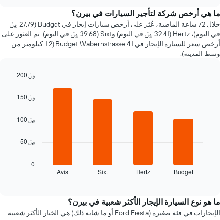
سعر
chart
سيارة
ما هي أرخص شركة لتأجير السيارات في بيرن؟
إيجار
خلال 72 ساعة الماضية، عُثر على أرخص سيارات إيجار في Budget (27.79 ﷼
عند
في اليوم)، Hertz (32.41 ﷼ في اليوم) وSixt (39.68 ﷼ في اليوم). تم العثور على
الاقتراب
أرخص سعر للسيارة الإيجار في Budget Wabernstrasse 41 (1.2 كيلومتر من
من
وسط المدينة).
تاريخ
الحجز
200 ﷼
يتضمن
المخطط
Bar
Chart
graphic.
chart
1
150 ﷼
with
محور
4
X
bars.
100 ﷼
الذي
يعرض
يعرض
عدد
50 ﷼
المخطط
الأيام
التالي
قبل
أرخص
0
الحجز
Avis
Sixt
Hertz
Budget
شركات
End
يتضمن
of
تأجير
interactive
المخطط
السيارات
chart
التالي
خلال
ما هو نوع السيارة الإيجار الأكثر شعبية في بيرن؟
1
آخر
الإيجارات في فئة صغيرة (Ford Fiesta أو ما شابه ذلك) هي الخيار الأكثر شعبية
محور
72