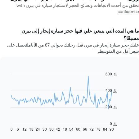
تحقق من أحدث الاتجاهات ونصائح الحجز لاستئجار سيارة في بيرن with
confidence.
ما هي المدة التي ينبغي علي فيها حجز سيارة إيجار إلى بيرن
مسبقًا؟
عليك حجز سيارة إيجار في بيرن قبل رحلتك بحوالي 87 من الأياملتحصل على
سعر أقل من المتوسط.
600 ﷼
Line
Chart
graphic.
chart
with
91
400 ﷼
data
points.
200 ﷼
يعرض
المخطط
التالي
0 ﷼
كيفية
0
6
12
18
24
30
36
42
48
54
60
66
72
78
84
90
End
of
تغير
interactive