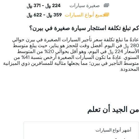
axis
chart
صغيرة سيارات
224 ﷼ - 371 ﷼
displaying
categories.
جميع أنواع السيارات
359 ﷼ - 622 ﷼
Range:
14
كم تبلغ تكلفة استئجار سيارة صغيرة في بيرن؟
categories.
The
عادةً ما تبلغ تكلفة سعر تأجير السيارات الصغيرة في بيرن حوالي
chart
280 ﷼ في اليوم. أفضل وقت للحجز هو يناير، حيث يبلغ متوسط
has
الأسعار 224 ﷼ في اليوم، وهو أقل بحوالي 20% من المتوسط
1
السنوي. عادةً ما تكون السيارات الصغيرة أرخص بنسبة 41% من
Y
متوسط التأجير في بيرن؛ مما يجعلها مثالية للمسافرين ذوي الميزانية
axis
المحدودة.
displaying
values.
Range:
0
to
750.
من الجيد أن تعلم
أشهر أنواع السيارات