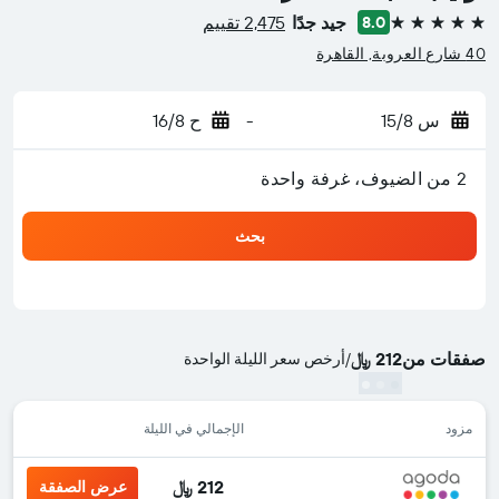
جيد جدًا
2,475 تقييم
8.0
5 نجوم
40 شارع العروبة, القاهرة
س 15/8
-
ح 16/8
2 من الضيوف، غرفة واحدة
بحث
صفقات من
212 ﷼
/
أرخص سعر الليلة الواحدة
مزود
الإجمالي في الليلة
212 ﷼
عرض الصفقة