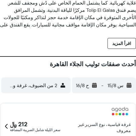
غلاية كهربائية. كما يشتمل الحمام الخاص على دُش ومجفف للشعر.
يضم فندق Tolip El Galaa مركزًا للياقة البدنية. وتشمل المرافق
الأخرى المتوفرة في مكان الإقامة خدمة حجز لتذاكر ومكتبًا للجولات
السياحية. يوفر مكان الإقامة مواقف مجانية للسيارات. يقع الفندق على
بُعد 2.8 كم من سيتي ستارز وعلى بُعد 10.4 كم من خان الخليلي. يبعُد
مطار القاهرة الدولي مسافة 5 كم عن فندق Tolip El Galaa Cairo.
اقرأ المزيد
أحدث صفقات توليب الجلاء القاهرة
س 15/8
-
ح 16/8
2 من الضيوف، غرفة واحدة
212 ﷼
غرفة قياسية، نوع السرير غير
سعر الليلة شامل الصريبة المضافة
معروف