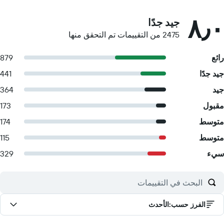
٨٫٠
جيد جدًا
2475 من التقييمات تم التحقق منها
رائع
879
جيد جدًا
441
جيد
364
مقبول
173
متوسط
174
متوسط
115
سيء
329
الفرز حسب
:
الأحدث