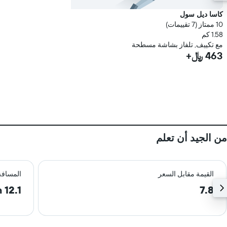
كاسا ديل سول
10 ممتاز (7 تقييمات)
1.58 كم
مع تكييف, تلفاز بشاشة مسطحة
463 ﷼+
من الجيد أن تعلم
القيمة مقابل السعر
المسافة
12.1 km
7.8