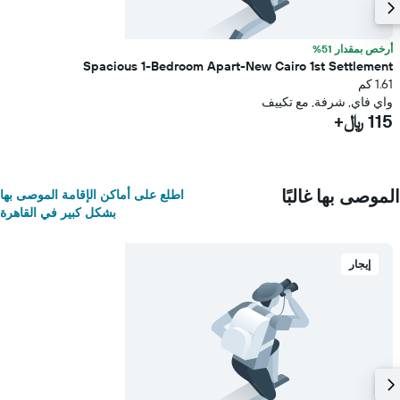
أرخص بمقدار 51%
Spacious 1-Bedroom Apart-New Cairo 1st Settlement
1.61 كم
واي فاي, شرفة, مع تكييف
115 ﷼+
الموصى بها غالبًا
اطلع على أماكن الإقامة الموصى بها
بشكل كبير في القاهرة
إيجار