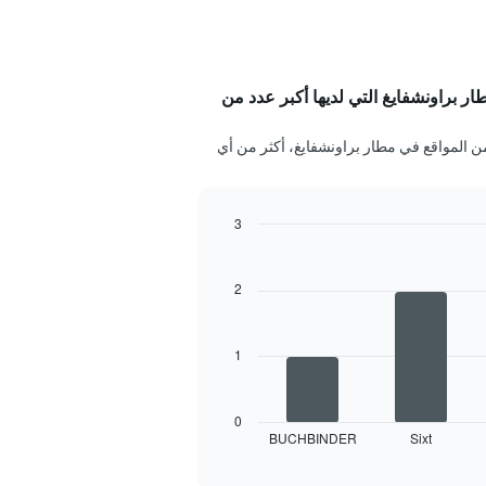
 براونشفايغ التي لديها أكبر عدد من
ل كل من Avis, FLIZZR وSixt في 2 من المواقع في مطار براونشفايغ، أكثر من أي
3
2
1
0
BUCHBINDER
Sixt