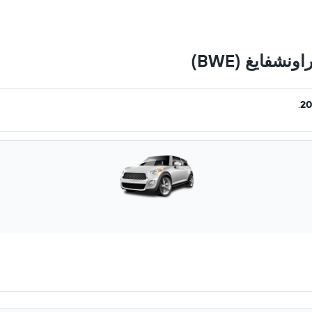
شفايغ (BWE)
.