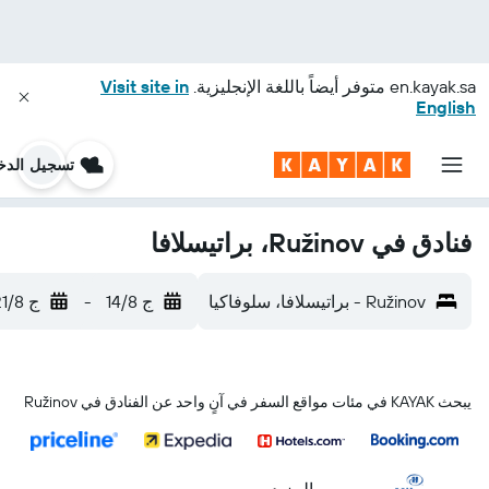
en.kayak.sa
متوفر أيضاً باللغة الإنجليزية.
Visit site in
English
تسجيل الدخ
فنادق في Ružinov، براتيسلافا
Ružinov - براتيسلافا، سلوفاكيا
ج 14/8
-
ج 21/8
يبحث KAYAK في مئات مواقع السفر في آنٍ واحد عن الفنادق في Ružinov
...والمزيد