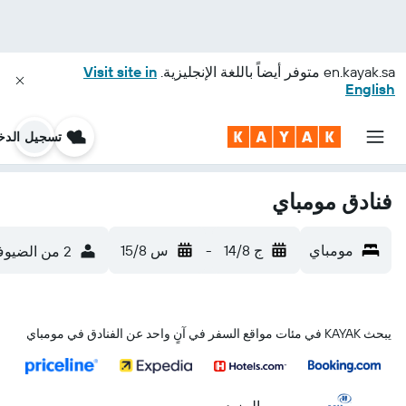
en.kayak.sa
متوفر أيضاً باللغة الإنجليزية.
Visit site in
English
تسجيل الدخ
فنادق مومباي
مومباي
ج 14/8
-
س 15/8
2 من الضيوف، غرفة واحدة
يبحث KAYAK في مئات مواقع السفر في آنٍ واحد عن الفنادق في مومباي
...والمزيد