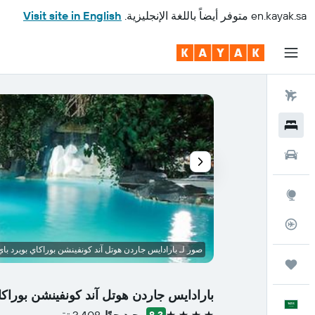
en.kayak.sa
متوفر أيضاً باللغة الإنجليزية.
Visit site in English
رحلات طيران
فنادق
سيارات
استكشاف
متعقب رحلة الطيران
صور لـ بارادايس جاردن هوتل آند كونفينشن بوراكاي بويرد با
رحلات
بارادايس جاردن هوتل آند كونفينشن بوراكا
العَرَبِيَّة