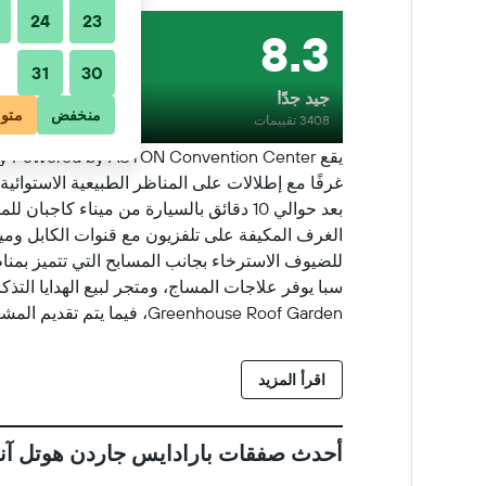
24
23
8.3
31
30
جيد جدًا
منخفض
متو
3408 تقييمات
بعد حوالي 10 دقائق بالسيارة من ميناء
الغرف المكيفة على تلفزيون مع قنوات الكابل ومي
سبا يوفر علاجات المساج، ومتجر لبيع الهدايا التذك
Greenhouse Roof Garden، فيما يتم تقديم المشروبات المنعشة في بار المسبح. وتتوفر خدمة الغرف على مدار الساعة.
اقرأ المزيد
أحدث صفقات بارادايس جاردن هوتل آند 