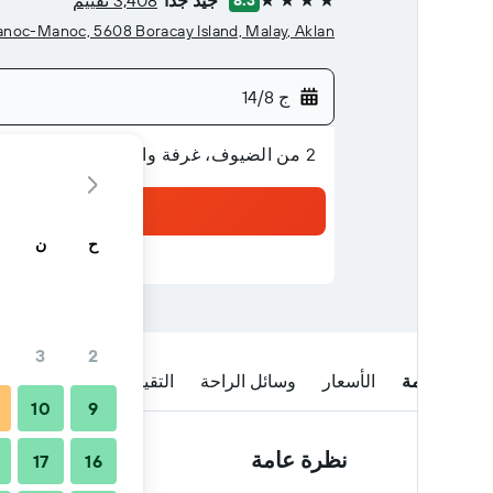
جيد جدًا
3,408 تقييم
8.3
4 نجوم
ad, Manoc-Manoc, 5608 Boracay Island, Malay, Aklan
ج 14/8
2 من الضيوف، غرفة واحدة
ح
ن
3
2
نظرة عامة
الأسعار
وسائل الراحة
التقييمات
الموقع
ا
10
9
نظرة عامة
17
16