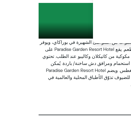
يطة
Paradise Garden Hotel and Convention Center Boracay Powered by A على بعد خطوات من الشواطئ الشهيرة في بوراكاي، ويوفر
غرفًا مع إطلالات على المناظر الطبيعية الاستوائية من شرفاتها الخاصة. ويضم مسبحين في الهواء الطلق ومسبح سبا ومطعم. يقع Paradise Garden Resort Hotel على
قل مكوكية من كاتيكلان وكاليبو عند الطلب. تحتوي
 استحمام ومرافق دش ساخنة/ باردة. يُمكن
للضيوف الاسترخاء بجانب المسابح التي تتميز بمناظر طبيعية استوائية أو المشاركة في أنشطة ركوب الأمواج والإبحار والغطس. ويضم Paradise Garden Resort Hotel
 للضيوف تذوّق الأطباق المحلية والعالمية في