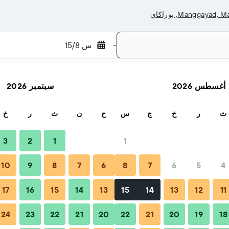
Manggay, بوراكاي
-
س 15/8
أغسطس 2026
سبتمبر 2026
بحث
ث
ر
خ
ج
س
ح
ن
ث
ر
خ
3
2
1
1
10
9
8
7
6
8
7
6
5
4
لرحلات والأسئلة الشائعة
أماكن الإقامة المجاورة
17
16
15
14
13
15
14
13
12
11
24
23
22
21
20
22
21
20
19
18