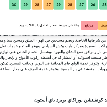
30
29
28
27
29
28
27
26
25
مشاهدة على الخر
سط
مرتفع
بناءً على متوسط أسعار الفنادق ذات الثلاث نجوم.
يقع STON Convention Center
 كاجبان للمراكب الصغيرة ومركز وايت بيتش السياحي. ويوفر المنتجع خدمات ن
ني بار ومرافق صنع الشاي والقهوة. ويشتمل الحمام الخاص على لوازم
ارية. وتتوفر خدمة الواي فاي المجانية في اللوبي وبجانب المسبح. يُمكن
كونفينشن بوراكاي بويرد باي أستون